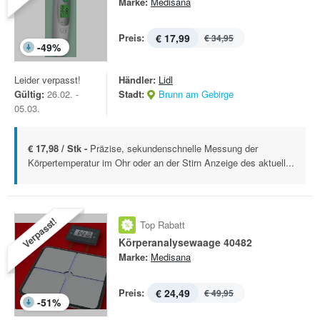
Marke:
Medisana
Preis:
€ 17,99
€ 34,95
-
49
%
Leider verpasst!
Händler:
Lidl
Gültig:
26.02. -
Stadt:
Brunn am Gebirge
05.03.
€ 17,98 / Stk -
Präzise, sekundenschnelle Messung der
Körpertemperatur im Ohr oder an der Stirn Anzeige des aktuell...
Verpasst!
Top Rabatt
Körperanalysewaage 40482
Marke:
Medisana
Preis:
€ 24,49
€ 49,95
-
51
%