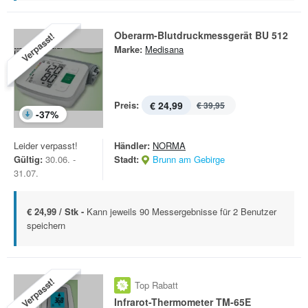
Oberarm-Blutdruckmessgerät BU 512
Verpasst!
Marke:
Medisana
Preis:
€ 24,99
€ 39,95
-
37
%
Leider verpasst!
Händler:
NORMA
Gültig:
30.06. -
Stadt:
Brunn am Gebirge
31.07.
€ 24,99 / Stk -
Kann jeweils 90 Messergebnisse für 2 Benutzer
speichern
Verpasst!
Top Rabatt
Infrarot-Thermometer TM-65E