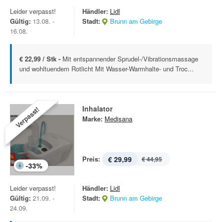
Leider verpasst!
Händler:
Lidl
Gültig:
13.08. -
Stadt:
Brunn am Gebirge
16.08.
€ 22,99 / Stk -
Mit entspannender Sprudel-/Vibrationsmassage
und wohltuendem Rotlicht Mit Wasser-Warmhalte- und Troc...
Inhalator
Verpasst!
Marke:
Medisana
Preis:
€ 29,99
€ 44,95
-
33
%
Leider verpasst!
Händler:
Lidl
Gültig:
21.09. -
Stadt:
Brunn am Gebirge
24.09.