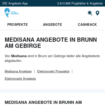
DIE Angebote App
3.813.895 Flugblätter & Angebote
Or
×
PROSPEKTE
ANGEBOTE
CASHBACK
Verrate uns deinen Standort um
Angebote in deiner Nähe
zu
sehen.
MEDISANA ANGEBOTE IN BRUNN
AM GEBIRGE
Standort festlegen
Von
Medisana
sind in Brunn am Gebirge leider alle Angebebote
abgelaufen.
Medisana
Angebote
Elektromarkt
Prospekte
Elektromarkt
Angebote
MEDISANA ANGEBOTE IN BRUNN AM