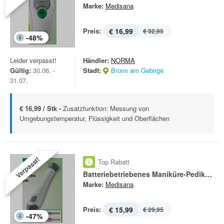
Marke:
Medisana
Preis:
€ 16,99
€ 32,95
-
48
%
Leider verpasst!
Händler:
NORMA
Gültig:
30.06. -
Stadt:
Brunn am Gebirge
31.07.
€ 16,99 / Stk -
Zusatzfunktion: Messung von
Umgebungstemperatur, Flüssigkeit und Oberflächen
Verpasst!
Top Rabatt
Batteriebetriebenes Maniküre-Pediküre-Set MP 810
Marke:
Medisana
Preis:
€ 15,99
€ 29,95
-
47
%