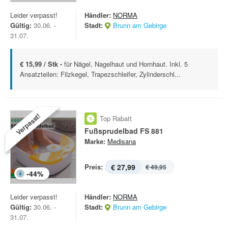
Leider verpasst!
Händler:
NORMA
Gültig:
30.06. -
Stadt:
Brunn am Gebirge
31.07.
€ 15,99 / Stk -
für Nägel, Nagelhaut und Hornhaut. Inkl. 5
Ansatzteilen: Filzkegel, Trapezschleifer, Zylinderschl...
Verpasst!
Top Rabatt
Fußsprudelbad FS 881
Marke:
Medisana
Preis:
€ 27,99
€ 49,95
-
44
%
Leider verpasst!
Händler:
NORMA
Gültig:
30.06. -
Stadt:
Brunn am Gebirge
31.07.