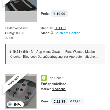
Preis:
€ 19,99
Leider verpasst!
Händler:
HOFER
Gültig:
03.08. -
Stadt:
Brunn am Gebirge
07.08.
€ 19,98 / Stk -
Mit App misst Gewicht, Fett, Wasser, Muskel,
Knochen Bluetooth Datenübertragung zur App automatische...
Verpasst!
Top Rabatt
Fußsprudelbad
Marke:
Medisana
Preis:
€ 22,99
€ 49,95
-
54
%