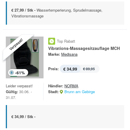
€ 27,99 / Stk -
Wassertemperierung, Sprudelmassage,
Vibrationsmassage
Verpasst!
Top Rabatt
Vibrations-Massagesitzauflage MCH
Marke:
Medisana
Preis:
€ 34,99
€ 89,95
-
61
%
Leider verpasst!
Händler:
NORMA
Gültig:
30.06. -
Stadt:
Brunn am Gebirge
31.07.
€ 34,99 / Stk -