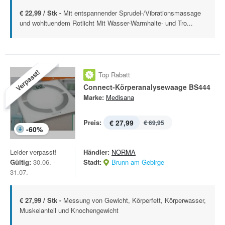
€ 22,99 / Stk -
Mit entspannender Sprudel-/Vibrationsmassage
und wohltuendem Rotlicht Mit Wasser-Warmhalte- und Tro...
Verpasst!
Top Rabatt
Connect-Körperanalysewaage BS444
Marke:
Medisana
Preis:
€ 27,99
€ 69,95
-
60
%
Leider verpasst!
Händler:
NORMA
Gültig:
30.06. -
Stadt:
Brunn am Gebirge
31.07.
€ 27,99 / Stk -
Messung von Gewicht, Körperfett, Körperwasser,
Muskelanteil und Knochengewicht