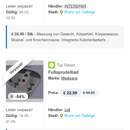
Leider verpasst!
Händler:
INTERSPAR
Gültig:
26.02. -
Stadt:
Brunn am Gebirge
12.03.
€ 24,49 / Stk -
Messung von Gewicht, Körperfett, Körperwasser,
Muskel- und Knochenmasse. Integrierte Kalorienbedarfs...
Verpasst!
Top Rabatt
Fußsprudelbad
Marke:
Medisana
Preis:
€ 22,99
€ 49,95
-
54
%
Leider verpasst!
Händler:
Lidl
Gültig:
18.05. -
Stadt:
Brunn am Gebirge
21.05.