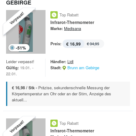
GEBIRGE
Verpasst!
Top Rabatt
Infrarot-Thermometer
Marke:
Medisana
Preis:
€ 16,99
€ 34,95
-
51
%
Leider verpasst!
Händler:
Lidl
Gültig:
19.01. -
Stadt:
Brunn am Gebirge
22.01.
€ 16,98 / Stk -
Präzise, sekundenschnelle Messung der
Körpertemperatur am Ohr oder an der Stirn, Anzeige des
aktuell...
Verpasst!
Top Rabatt
Infrarot-Thermometer