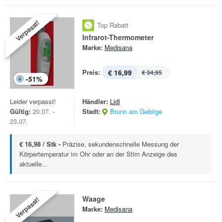
Verpasst!
Top Rabatt
Infrarot-Thermometer
Marke:
Medisana
Preis:
€ 16,99
€ 34,95
-
51
%
Leider verpasst!
Händler:
Lidl
Gültig:
20.07. -
Stadt:
Brunn am Gebirge
23.07.
€ 16,98 / Stk -
Präzise, sekundenschnelle Messung der
Körpertemperatur im Ohr oder an der Stirn Anzeige des
aktuelle...
Waage
Verpasst!
Marke:
Medisana