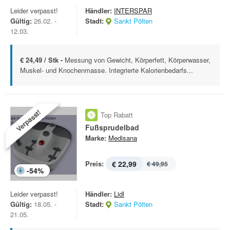
Leider verpasst!
Händler:
INTERSPAR
Gültig:
26.02. -
Stadt:
Sankt Pölten
12.03.
€ 24,49 / Stk -
Messung von Gewicht, Körperfett, Körperwasser,
Muskel- und Knochenmasse. Integrierte Kalorienbedarfs...
Verpasst!
Top Rabatt
Fußsprudelbad
Marke:
Medisana
Preis:
€ 22,99
€ 49,95
-
54
%
Leider verpasst!
Händler:
Lidl
Gültig:
18.05. -
Stadt:
Sankt Pölten
21.05.