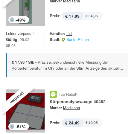
Marke:
Medisana
Preis:
€ 17,99
€ 34,95
-
49
%
Leider verpasst!
Händler:
Lidl
Gültig:
26.02. -
Stadt:
Sankt Pölten
05.03.
€ 17,98 / Stk -
Präzise, sekundenschnelle Messung der
Körpertemperatur im Ohr oder an der Stirn Anzeige des aktuell...
Verpasst!
Top Rabatt
Körperanalysewaage 40482
Marke:
Medisana
Preis:
€ 24,49
€ 49,95
-
51
%