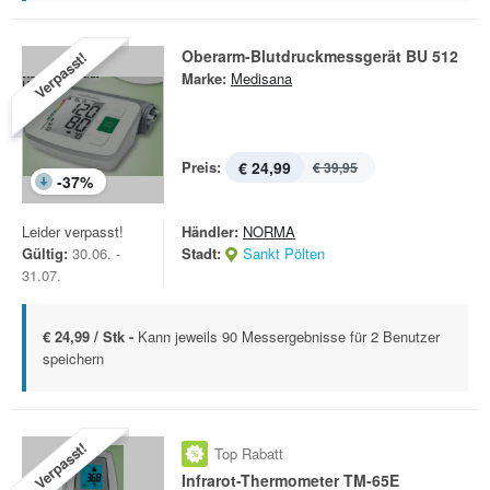
Oberarm-Blutdruckmessgerät BU 512
Verpasst!
Marke:
Medisana
Preis:
€ 24,99
€ 39,95
-
37
%
Leider verpasst!
Händler:
NORMA
Gültig:
30.06. -
Stadt:
Sankt Pölten
31.07.
€ 24,99 / Stk -
Kann jeweils 90 Messergebnisse für 2 Benutzer
speichern
Verpasst!
Top Rabatt
Infrarot-Thermometer TM-65E