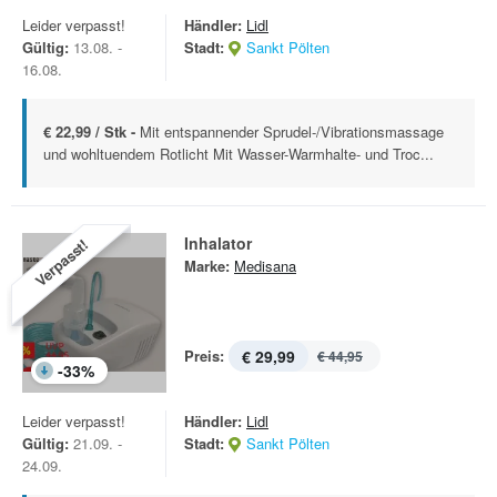
Leider verpasst!
Händler:
Lidl
Gültig:
13.08. -
Stadt:
Sankt Pölten
16.08.
€ 22,99 / Stk -
Mit entspannender Sprudel-/Vibrationsmassage
und wohltuendem Rotlicht Mit Wasser-Warmhalte- und Troc...
Inhalator
Verpasst!
Marke:
Medisana
Preis:
€ 29,99
€ 44,95
-
33
%
Leider verpasst!
Händler:
Lidl
Gültig:
21.09. -
Stadt:
Sankt Pölten
24.09.