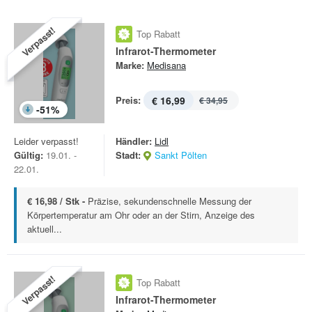
Verpasst!
Top Rabatt
Infrarot-Thermometer
Marke:
Medisana
Preis:
€ 16,99
€ 34,95
-
51
%
Leider verpasst!
Händler:
Lidl
Gültig:
19.01. -
Stadt:
Sankt Pölten
22.01.
€ 16,98 / Stk -
Präzise, sekundenschnelle Messung der
Körpertemperatur am Ohr oder an der Stirn, Anzeige des
aktuell...
Verpasst!
Top Rabatt
Infrarot-Thermometer