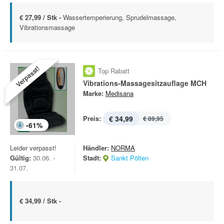
€ 27,99 / Stk -
Wassertemperierung, Sprudelmassage,
Vibrationsmassage
Verpasst!
Top Rabatt
Vibrations-Massagesitzauflage MCH
Marke:
Medisana
Preis:
€ 34,99
€ 89,95
-
61
%
Leider verpasst!
Händler:
NORMA
Gültig:
30.06. -
Stadt:
Sankt Pölten
31.07.
€ 34,99 / Stk -