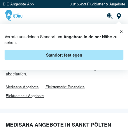
DIE Angebote App
3.815.453 Flugblätter & Angebote
Or
×
PROSPEKTE
ANGEBOTE
CASHBACK
Verrate uns deinen Standort um
Angebote in deiner Nähe
zu
sehen.
MEDISANA ANGEBOTE IN SANKT
PÖLTEN
Standort festlegen
Von
Medisana
sind in Sankt Pölten leider alle Angebebote
abgelaufen.
Medisana
Angebote
Elektromarkt
Prospekte
Elektromarkt
Angebote
MEDISANA ANGEBOTE IN SANKT PÖLTEN