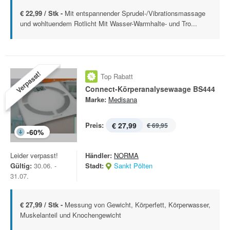
€ 22,99 / Stk -
Mit entspannender Sprudel-/Vibrationsmassage
und wohltuendem Rotlicht Mit Wasser-Warmhalte- und Tro...
Verpasst!
Top Rabatt
Connect-Körperanalysewaage BS444
Marke:
Medisana
Preis:
€ 27,99
€ 69,95
-
60
%
Leider verpasst!
Händler:
NORMA
Gültig:
30.06. -
Stadt:
Sankt Pölten
31.07.
€ 27,99 / Stk -
Messung von Gewicht, Körperfett, Körperwasser,
Muskelanteil und Knochengewicht