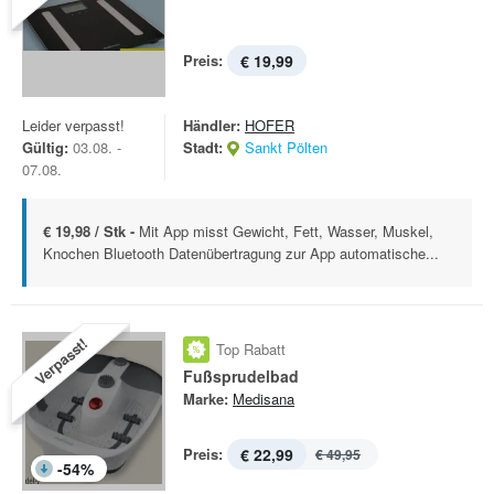
Preis:
€ 19,99
Leider verpasst!
Händler:
HOFER
Gültig:
03.08. -
Stadt:
Sankt Pölten
07.08.
€ 19,98 / Stk -
Mit App misst Gewicht, Fett, Wasser, Muskel,
Knochen Bluetooth Datenübertragung zur App automatische...
Verpasst!
Top Rabatt
Fußsprudelbad
Marke:
Medisana
Preis:
€ 22,99
€ 49,95
-
54
%