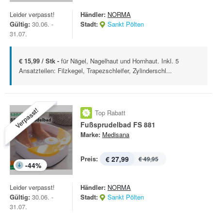
Leider verpasst!
Händler:
NORMA
Gültig:
30.06. -
Stadt:
Sankt Pölten
31.07.
€ 15,99 / Stk -
für Nägel, Nagelhaut und Hornhaut. Inkl. 5
Ansatzteilen: Filzkegel, Trapezschleifer, Zylinderschl...
Verpasst!
Top Rabatt
Fußsprudelbad FS 881
Marke:
Medisana
Preis:
€ 27,99
€ 49,95
-
44
%
Leider verpasst!
Händler:
NORMA
Gültig:
30.06. -
Stadt:
Sankt Pölten
31.07.