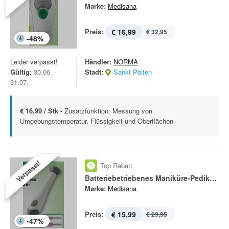
Marke:
Medisana
Preis:
€ 16,99
€ 32,95
-
48
%
Leider verpasst!
Händler:
NORMA
Gültig:
30.06. -
Stadt:
Sankt Pölten
31.07.
€ 16,99 / Stk -
Zusatzfunktion: Messung von
Umgebungstemperatur, Flüssigkeit und Oberflächen
Verpasst!
Top Rabatt
Batteriebetriebenes Maniküre-Pediküre-Set MP 810
Marke:
Medisana
Preis:
€ 15,99
€ 29,95
-
47
%