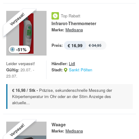
Verpasst!
Top Rabatt
Infrarot-Thermometer
Marke:
Medisana
Preis:
€ 16,99
€ 34,95
-
51
%
Leider verpasst!
Händler:
Lidl
Gültig:
20.07. -
Stadt:
Sankt Pölten
23.07.
€ 16,98 / Stk -
Präzise, sekundenschnelle Messung der
Körpertemperatur im Ohr oder an der Stirn Anzeige des
aktuelle...
Waage
Verpasst!
Marke:
Medisana