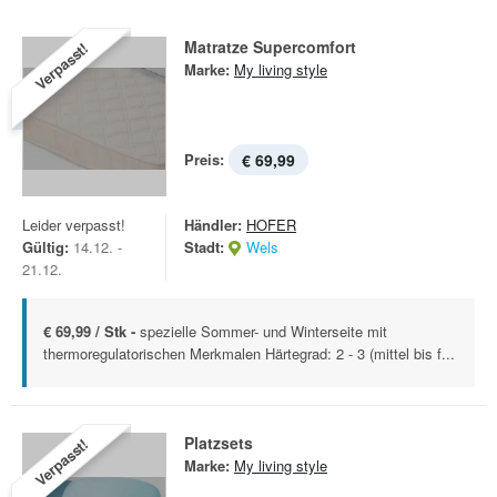
Matratze Supercomfort
Verpasst!
Marke:
My living style
Preis:
€ 69,99
Leider verpasst!
Händler:
HOFER
Gültig:
14.12. -
Stadt:
Wels
21.12.
€ 69,99 / Stk -
spezielle Sommer- und Winterseite mit
thermoregulatorischen Merkmalen Härtegrad: 2 - 3 (mittel bis f...
Platzsets
Verpasst!
Marke:
My living style