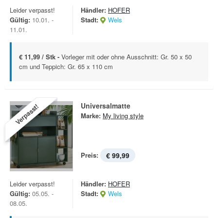
Leider verpasst!
Händler:
HOFER
Gültig:
10.01. -
Stadt:
Wels
11.01.
€ 11,99 / Stk -
Vorleger mit oder ohne Ausschnitt: Gr. 50 x 50
cm und Teppich: Gr. 65 x 110 cm
Universalmatte
Verpasst!
Marke:
My living style
Preis:
€ 99,99
Leider verpasst!
Händler:
HOFER
Gültig:
05.05. -
Stadt:
Wels
08.05.