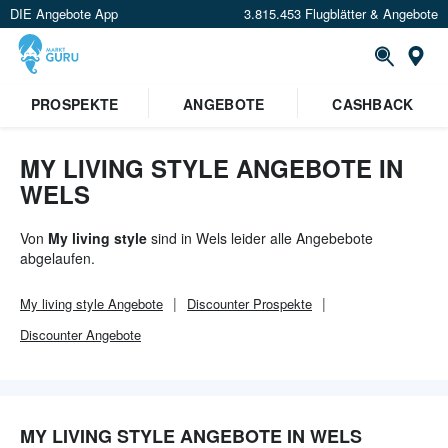
DIE Angebote App
3.815.453 Flugblätter & Angebote
Or
PROSPEKTE
ANGEBOTE
CASHBACK
MY LIVING STYLE ANGEBOTE IN
WELS
Von
My living style
sind in Wels leider alle Angebebote
abgelaufen.
My living style
Angebote
Discounter
Prospekte
Discounter
Angebote
MY LIVING STYLE ANGEBOTE IN WELS