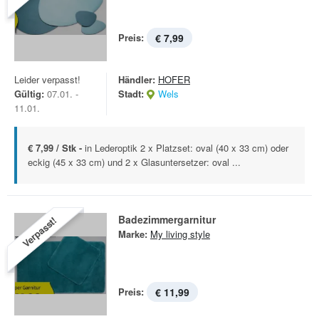
Preis:
€ 7,99
Leider verpasst!
Händler:
HOFER
Gültig:
07.01. -
Stadt:
Wels
11.01.
€ 7,99 / Stk -
in Lederoptik 2 x Platzset: oval (40 x 33 cm) oder
eckig (45 x 33 cm) und 2 x Glasuntersetzer: oval ...
Badezimmergarnitur
Verpasst!
Marke:
My living style
Preis:
€ 11,99