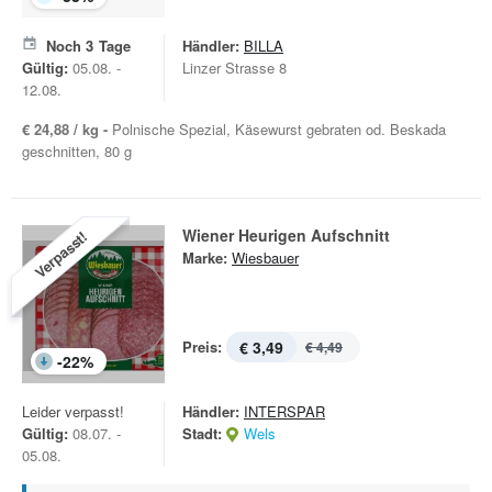
Noch
3
Tage
Händler:
BILLA
Gültig:
05.08. -
Linzer Strasse 8
12.08.
€ 24,88 / kg -
Polnische Spezial, Käsewurst gebraten od. Beskada
geschnitten, 80 g
Wiener Heurigen Aufschnitt
Verpasst!
Marke:
Wiesbauer
Preis:
€ 3,49
€ 4,49
-
22
%
Leider verpasst!
Händler:
INTERSPAR
Gültig:
08.07. -
Stadt:
Wels
05.08.