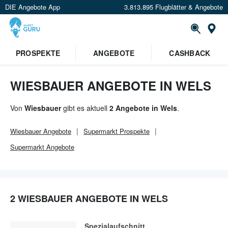
DIE Angebote App
3.813.895 Flugblätter & Angebote
Or
×
PROSPEKTE
ANGEBOTE
CASHBACK
Verrate uns deinen Standort um
Angebote in deiner Nähe
zu
sehen.
WIESBAUER ANGEBOTE IN WELS
Standort festlegen
Von
Wiesbauer
gibt es aktuell
2 Angebote in Wels
.
Wiesbauer
Angebote
Supermarkt
Prospekte
Supermarkt
Angebote
2 WIESBAUER ANGEBOTE IN WELS
Spezialaufschnitt