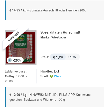
€ 14,95 / kg -
Sonntags-Aufschnitt oder Heurigen 200g
Spezialitäten Aufschnitt
Verpasst!
Marke:
Wiesbauer
Preis:
€ 1,29
€ 1,75
-
26
%
Leider verpasst!
Händler:
Lidl
Gültig:
17.06. -
Stadt:
Wels
20.06.
€ 12,90 / kg -
HINWEIS: MIT LIDL PLUS APP Käsewurst
gebraten, Beskada und Wiener je 100 g