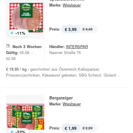
Marke:
Wiesbauer
Preis:
€ 3,99
€ 4,49
-
11
%
Noch
3
Wochen
Händler:
INTERSPAR
Gültig:
05.08. -
Naarner Straße 75
02.09.
€ 19,95 / kg -
geschnitten aus Österreich Kalbspariser,
Prosseccoschinken, Käsewurst gebraten, SBG Scherzl. Glutenf...
Bergsteiger
Marke:
Wiesbauer
Preis:
€ 1,99
€ 2,99
-
33
%