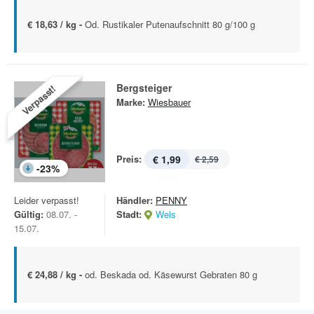
€ 18,63 / kg -
Od. Rustikaler Putenaufschnitt 80 g/100 g
Bergsteiger
Verpasst!
Marke:
Wiesbauer
Preis:
€ 1,99
€ 2,59
-
23
%
Leider verpasst!
Händler:
PENNY
Gültig:
08.07. -
Stadt:
Wels
15.07.
€ 24,88 / kg -
od. Beskada od. Käsewurst Gebraten 80 g