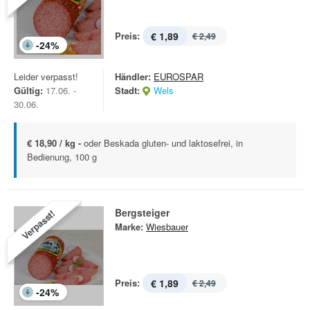
Preis:
€ 1,89
€ 2,49
-
24
%
Leider verpasst!
Händler:
EUROSPAR
Gültig:
17.06. -
Stadt:
Wels
30.06.
€ 18,90 / kg -
oder Beskada gluten- und laktosefrei, in
Bedienung, 100 g
Bergsteiger
Verpasst!
Marke:
Wiesbauer
Preis:
€ 1,89
€ 2,49
-
24
%