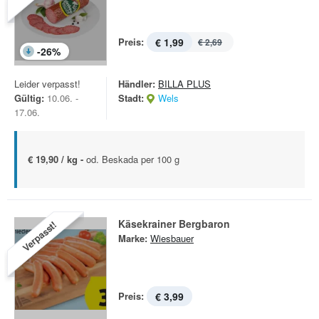
Preis:
€ 1,99
€ 2,69
-
26
%
Leider verpasst!
Händler:
BILLA PLUS
Gültig:
10.06. -
Stadt:
Wels
17.06.
€ 19,90 / kg -
od. Beskada per 100 g
Käsekrainer Bergbaron
Verpasst!
Marke:
Wiesbauer
Preis:
€ 3,99