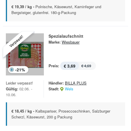
€ 19,39 / kg -
Polnische, Käsewurst, Kaminfeger und
Bergsteiger, glutenfrei. 180-g-Packung
Spezialaufschnitt
Verpasst!
Marke:
Wiesbauer
Preis:
€ 3,69
€ 4,69
-
21
%
Leider verpasst!
Händler:
BILLA PLUS
Gültig:
02.06. -
Stadt:
Wels
10.06.
€ 18,45 / kg -
Kalbspariser, Proseccoschinken, Salzburger
Scherzl, Käsewurst, 200 g Packung