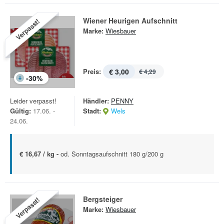
Wiener Heurigen Aufschnitt
Verpasst!
Marke:
Wiesbauer
Preis:
€ 3,00
€ 4,29
-
30
%
Leider verpasst!
Händler:
PENNY
Gültig:
17.06. -
Stadt:
Wels
24.06.
€ 16,67 / kg -
od. Sonntagsaufschnitt 180 g/200 g
Bergsteiger
Verpasst!
Marke:
Wiesbauer