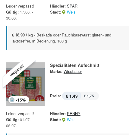
Leider verpasst!
Händler:
SPAR
Gültig:
17.06. -
Stadt:
Wels
30.06.
€ 18,90 / kg -
Beskada oder Rauchkäsewurst gluten- und
laktosefrei, in Bedienung, 100 g
Spezialitäten Aufschnitt
Verpasst!
Marke:
Wiesbauer
Preis:
€ 1,49
€ 1,75
-
15
%
Leider verpasst!
Händler:
PENNY
Gültig:
01.07. -
Stadt:
Wels
08.07.