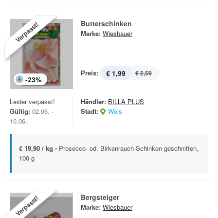
Butterschinken
Verpasst!
Marke:
Wiesbauer
Preis:
€ 1,99
€ 2,59
-
23
%
Leider verpasst!
Händler:
BILLA PLUS
Gültig:
02.06. -
Stadt:
Wels
10.06.
€ 19,90 / kg -
Prosecco- od. Birkenrauch-Schinken geschnitten,
100 g
Bergsteiger
Verpasst!
Marke:
Wiesbauer