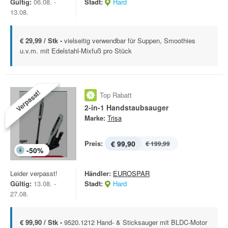
Gültig:
06.08. -
Stadt:
Hard
13.08.
€ 29,99 / Stk -
vielseitig verwendbar für Suppen, Smoothies
u.v.m. mit Edelstahl-Mixfuß pro Stück
Verpasst!
Top Rabatt
2-in-1 Handstaubsauger
Marke:
Trisa
Preis:
€ 99,90
€ 199,99
-
50
%
Leider verpasst!
Händler:
EUROSPAR
Gültig:
13.08. -
Stadt:
Hard
27.08.
€ 99,90 / Stk -
9520.1212 Hand- & Sticksauger mit BLDC-Motor