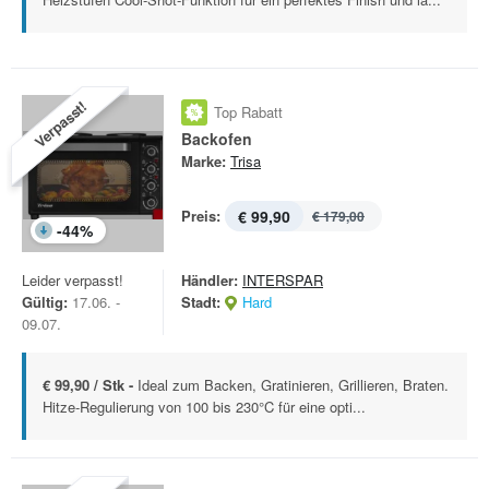
Verpasst!
Top Rabatt
Backofen
Marke:
Trisa
Preis:
€ 99,90
€ 179,00
-
44
%
Leider verpasst!
Händler:
INTERSPAR
Gültig:
17.06. -
Stadt:
Hard
09.07.
€ 99,90 / Stk -
Ideal zum Backen, Gratinieren, Grillieren, Braten.
Hitze-Regulierung von 100 bis 230°C für eine opti...