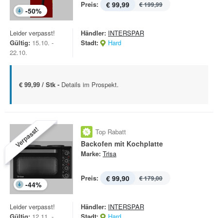
Preis:
€ 99,99
€ 199,99
-
50
%
Leider verpasst!
Händler:
INTERSPAR
Gültig:
15.10. -
Stadt:
Hard
22.10.
€ 99,99 / Stk -
Details im Prospekt.
Verpasst!
Top Rabatt
Backofen mit Kochplatte
Marke:
Trisa
Preis:
€ 99,90
€ 179,00
-
44
%
Leider verpasst!
Händler:
INTERSPAR
Gültig:
12.11. -
Stadt:
Hard