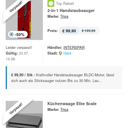
Verpasst!
Top Rabatt
2-in-1 Handstaubsauger
Marke:
Trisa
Preis:
€ 99,90
€ 199,99
-
50
%
Leider verpasst!
Händler:
INTERSPAR
Gültig:
23.07. -
Stadt:
Hard
13.08.
€ 99,90 / Stk -
Kraftvoller Handstaubsauger BLDC-Motor, lässt
sich auch als Sticksauger nutzen Bis zu 30 Min. Lau...
Küchenwaage Elite Scale
Verpasst!
Marke:
Trisa