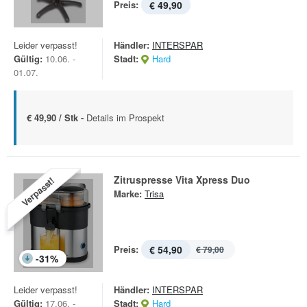
Preis:
€ 49,90
Leider verpasst!
Händler:
INTERSPAR
Gültig:
10.06. -
Stadt:
Hard
01.07.
€ 49,90 / Stk -
Details im Prospekt
Zitruspresse Vita Xpress Duo
Verpasst!
Marke:
Trisa
Preis:
€ 54,90
€ 79,00
-
31
%
Leider verpasst!
Händler:
INTERSPAR
Gültig:
17.06. -
Stadt:
Hard