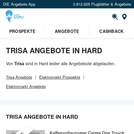
DIE Angebote App
3.812.625 Flugblätter & Angebote
Or
PROSPEKTE
ANGEBOTE
CASHBACK
TRISA ANGEBOTE IN HARD
Von
Trisa
sind in Hard leider alle Angebebote abgelaufen.
Trisa
Angebote
Elektromarkt
Prospekte
Elektromarkt
Angebote
TRISA ANGEBOTE IN HARD
Kaffeevollautomat Crema One Touch