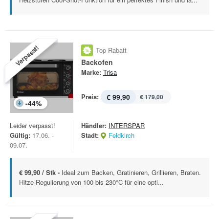
Verpasst!
Top Rabatt
Backofen
Marke:
Trisa
Preis:
€ 99,90
€ 179,00
-
44
%
Leider verpasst!
Händler:
INTERSPAR
Gültig:
17.06. -
Stadt:
Feldkirch
09.07.
€ 99,90 / Stk -
Ideal zum Backen, Gratinieren, Grillieren, Braten.
Hitze-Regulierung von 100 bis 230°C für eine opti...