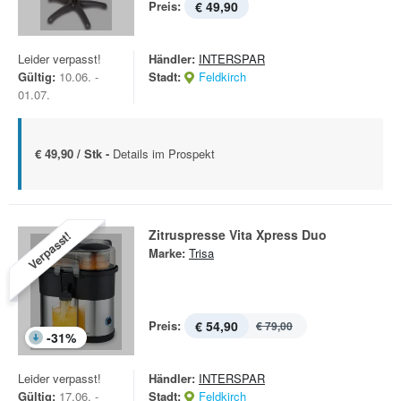
Preis:
€ 49,90
Leider verpasst!
Händler:
INTERSPAR
Gültig:
10.06. -
Stadt:
Feldkirch
01.07.
€ 49,90 / Stk -
Details im Prospekt
Zitruspresse Vita Xpress Duo
Verpasst!
Marke:
Trisa
Preis:
€ 54,90
€ 79,00
-
31
%
Leider verpasst!
Händler:
INTERSPAR
Gültig:
17.06. -
Stadt:
Feldkirch