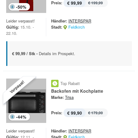
Preis:
€ 99,99
€ 199,99
-
50
%
Leider verpasst!
Händler:
INTERSPAR
Gültig:
15.10. -
Stadt:
Feldkirch
22.10.
€ 99,99 / Stk -
Details im Prospekt.
Verpasst!
Top Rabatt
Backofen mit Kochplatte
Marke:
Trisa
Preis:
€ 99,90
€ 179,00
-
44
%
Leider verpasst!
Händler:
INTERSPAR
Gültig:
12.11. -
Stadt:
Feldkirch