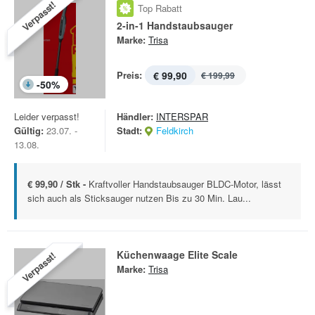
Verpasst!
Top Rabatt
2-in-1 Handstaubsauger
Marke:
Trisa
Preis:
€ 99,90
€ 199,99
-
50
%
Leider verpasst!
Händler:
INTERSPAR
Gültig:
23.07. -
Stadt:
Feldkirch
13.08.
€ 99,90 / Stk -
Kraftvoller Handstaubsauger BLDC-Motor, lässt
sich auch als Sticksauger nutzen Bis zu 30 Min. Lau...
Küchenwaage Elite Scale
Verpasst!
Marke:
Trisa