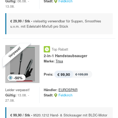
Gültig:
06.08. -
Stadt:
Feldkirch
13.08.
€ 29,99 / Stk -
vielseitig verwendbar für Suppen, Smoothies
u.v.m. mit Edelstahl-Mixfuß pro Stück
Verpasst!
Top Rabatt
2-in-1 Handstaubsauger
Marke:
Trisa
Preis:
€ 99,90
€ 199,99
-
50
%
Leider verpasst!
Händler:
EUROSPAR
Gültig:
13.08. -
Stadt:
Feldkirch
27.08.
€ 99,90 / Stk -
9520.1212 Hand- & Sticksauger mit BLDC-Motor