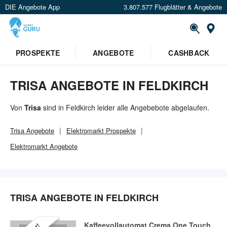
DIE Angebote App
3.807.577 Flugblätter & Angebote
Or
×
PROSPEKTE
ANGEBOTE
CASHBACK
Verrate uns deinen Standort um
Angebote in deiner Nähe
zu
sehen.
TRISA ANGEBOTE IN FELDKIRCH
Standort festlegen
Von
Trisa
sind in Feldkirch leider alle Angebebote abgelaufen.
Trisa
Angebote
Elektromarkt
Prospekte
Elektromarkt
Angebote
TRISA ANGEBOTE IN FELDKIRCH
Kaffeevollautomat Crema One Touch