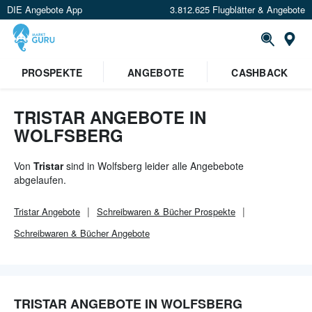
DIE Angebote App
3.812.625 Flugblätter & Angebote
Or
PROSPEKTE
ANGEBOTE
CASHBACK
TRISTAR ANGEBOTE IN
WOLFSBERG
Von
Tristar
sind in Wolfsberg leider alle Angebebote
abgelaufen.
Tristar
Angebote
Schreibwaren & Bücher
Prospekte
Schreibwaren & Bücher
Angebote
TRISTAR ANGEBOTE IN WOLFSBERG