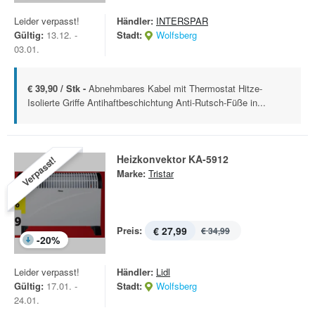
Leider verpasst!
Händler:
INTERSPAR
Gültig:
13.12. -
Stadt:
Wolfsberg
03.01.
€ 39,90 / Stk -
Abnehmbares Kabel mit Thermostat Hitze-
Isolierte Griffe Antihaftbeschichtung Anti-Rutsch-Füße in...
Heizkonvektor KA-5912
Verpasst!
Marke:
Tristar
Preis:
€ 27,99
€ 34,99
-
20
%
Leider verpasst!
Händler:
Lidl
Gültig:
17.01. -
Stadt:
Wolfsberg
24.01.