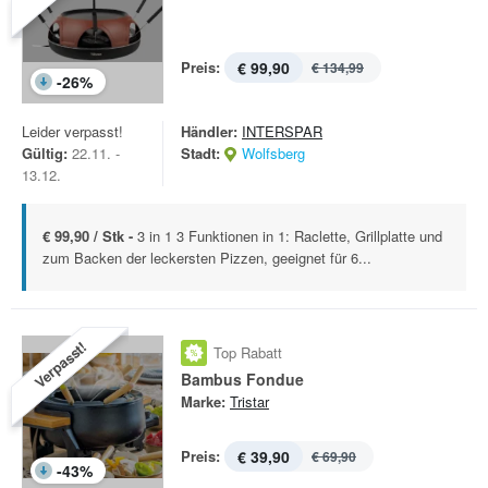
Preis:
€ 99,90
€ 134,99
-
26
%
Leider verpasst!
Händler:
INTERSPAR
Gültig:
22.11. -
Stadt:
Wolfsberg
13.12.
€ 99,90 / Stk -
3 in 1 3 Funktionen in 1: Raclette, Grillplatte und
zum Backen der leckersten Pizzen, geeignet für 6...
Verpasst!
Top Rabatt
Bambus Fondue
Marke:
Tristar
Preis:
€ 39,90
€ 69,90
-
43
%