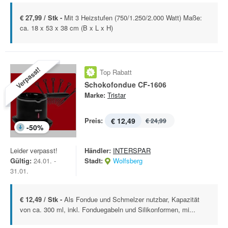
€ 27,99 / Stk -
Mit 3 Heizstufen (750/1.250/2.000 Watt) Maße:
ca. 18 x 53 x 38 cm (B x L x H)
Verpasst!
Top Rabatt
Schokofondue CF-1606
Marke:
Tristar
Preis:
€ 12,49
€ 24,99
-
50
%
Leider verpasst!
Händler:
INTERSPAR
Gültig:
24.01. -
Stadt:
Wolfsberg
31.01.
€ 12,49 / Stk -
Als Fondue und Schmelzer nutzbar, Kapazität
von ca. 300 ml, inkl. Fonduegabeln und Silikonformen, mi...