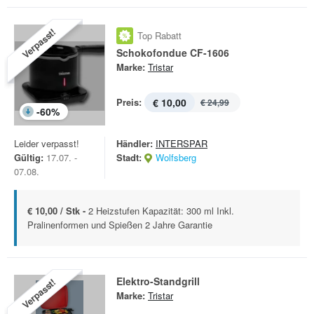
Verpasst!
Top Rabatt
Schokofondue CF-1606
Marke:
Tristar
Preis:
€ 10,00
€ 24,99
-
60
%
Leider verpasst!
Händler:
INTERSPAR
Gültig:
17.07. -
Stadt:
Wolfsberg
07.08.
€ 10,00 / Stk -
2 Heizstufen Kapazität: 300 ml Inkl.
Pralinenformen und Spießen 2 Jahre Garantie
Elektro-Standgrill
Verpasst!
Marke:
Tristar