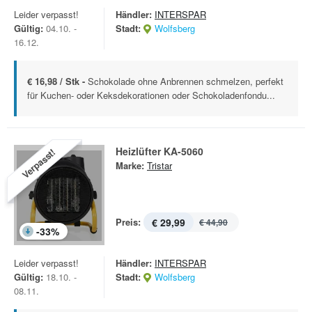
Leider verpasst!
Händler:
INTERSPAR
Gültig:
04.10. -
Stadt:
Wolfsberg
16.12.
€ 16,98 / Stk -
Schokolade ohne Anbrennen schmelzen, perfekt
für Kuchen- oder Keksdekorationen oder Schokoladenfondu...
Heizlüfter KA-5060
Verpasst!
Marke:
Tristar
Preis:
€ 29,99
€ 44,90
-
33
%
Leider verpasst!
Händler:
INTERSPAR
Gültig:
18.10. -
Stadt:
Wolfsberg
08.11.