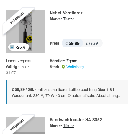
Nebel-Ventilator
Verpasst!
Marke:
Tristar
Preis:
€ 59,99
€ 79,99
-
25
%
Leider verpasst!
Händler:
Zgonc
Gültig:
16.07. -
Stadt:
Wolfsberg
31.07.
€ 59,99 / Stk -
mit zuschaltbarer Luftbefeuchtung über 1,8 l
Wassertank 230 V, 70 W 40 cm Ø automatische Abschaltung...
Sandwichtoaster SA-3052
Verpasst!
Marke:
Tristar