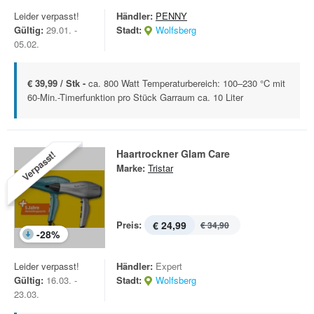
Leider verpasst!
Händler:
PENNY
Gültig:
29.01. -
Stadt:
Wolfsberg
05.02.
€ 39,99 / Stk -
ca. 800 Watt Temperaturbereich: 100–230 °C mit
60-Min.-Timerfunktion pro Stück Garraum ca. 10 Liter
Haartrockner Glam Care
Verpasst!
Marke:
Tristar
Preis:
€ 24,99
€ 34,90
-
28
%
Leider verpasst!
Händler:
Expert
Gültig:
16.03. -
Stadt:
Wolfsberg
23.03.