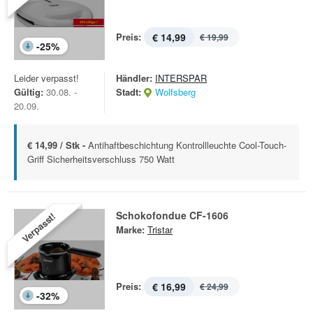
Preis:
€ 14,99
€ 19,99
-
25
%
Leider verpasst!
Händler:
INTERSPAR
Gültig:
30.08. -
Stadt:
Wolfsberg
20.09.
€ 14,99 / Stk -
Antihaftbeschichtung Kontrollleuchte Cool-Touch-
Griff Sicherheitsverschluss 750 Watt
Schokofondue CF-1606
Verpasst!
Marke:
Tristar
Preis:
€ 16,99
€ 24,99
-
32
%