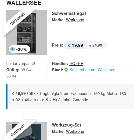
WALLERSEE
Schwerlastregal
Verpasst!
Marke:
Workzone
Preis:
€ 19,99
€ 24,99
-
20
%
Leider verpasst!
Händler:
HOFER
Gültig:
08.04. -
Stadt:
Seekirchen am Wallersee
30.04.
€ 19,99 / Stk -
Tragfähigkeit pro Fachboden: 160 kg Maße: 180
x 92 x 46 cm (L x B x H) 3 Jahre Garantie
Werkzeug-Set
Verpasst!
Marke:
Workzone