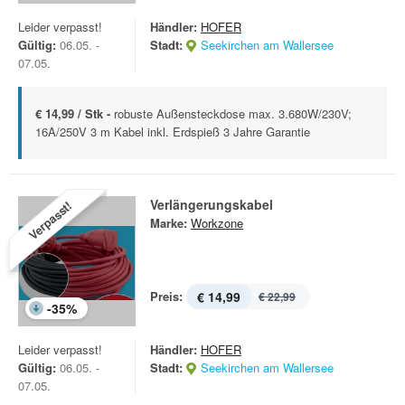
Leider verpasst!
Händler:
HOFER
Gültig:
06.05. -
Stadt:
Seekirchen am Wallersee
07.05.
€ 14,99 / Stk -
robuste Außensteckdose max. 3.680W/230V;
16A/250V 3 m Kabel inkl. Erdspieß 3 Jahre Garantie
Verlängerungskabel
Verpasst!
Marke:
Workzone
Preis:
€ 14,99
€ 22,99
-
35
%
Leider verpasst!
Händler:
HOFER
Gültig:
06.05. -
Stadt:
Seekirchen am Wallersee
07.05.