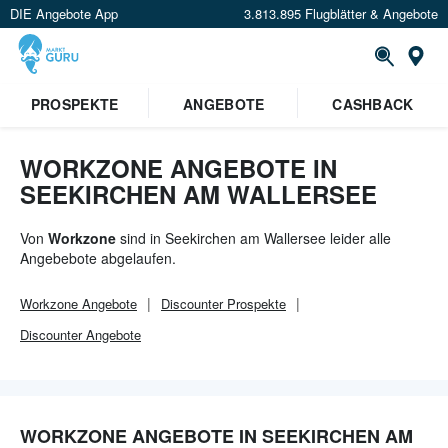
DIE Angebote App
3.813.895 Flugblätter & Angebote
Or
×
PROSPEKTE
ANGEBOTE
CASHBACK
Verrate uns deinen Standort um
Angebote in deiner Nähe
zu
sehen.
WORKZONE ANGEBOTE IN
SEEKIRCHEN AM WALLERSEE
Standort festlegen
Von
Workzone
sind in Seekirchen am Wallersee leider alle
Angebebote abgelaufen.
Workzone
Angebote
Discounter
Prospekte
Discounter
Angebote
WORKZONE ANGEBOTE IN SEEKIRCHEN AM