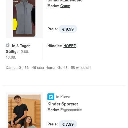
Marke:
Crane
Preis:
€ 9,99
In
3
Tagen
Händler:
HOFER
Gültig:
12.08. -
13.08.
Damen Gr. 36 - 46 oder Herren Gr. 48 - 58 winddicht
In Kürze
Kinder Sportset
Marke:
Ergeenomixx
Preis:
€ 7,99