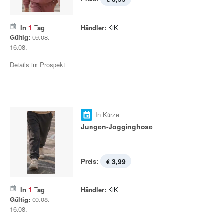
In
1
Tag
Händler:
KiK
Gültig:
09.08. -
16.08.
Details im Prospekt
In Kürze
Jungen-Jogginghose
Preis:
€ 3,99
In
1
Tag
Händler:
KiK
Gültig:
09.08. -
16.08.