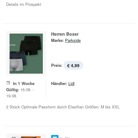
Details im Prospekt
Herren Boxer
Marke:
Parkside
Preis:
€ 4,99
In
1
Woche
Händler:
Lidl
Gültig:
16.08. -
19.08.
2 Stück Optimale Passform durch Elasthan Größen: M bis XXL