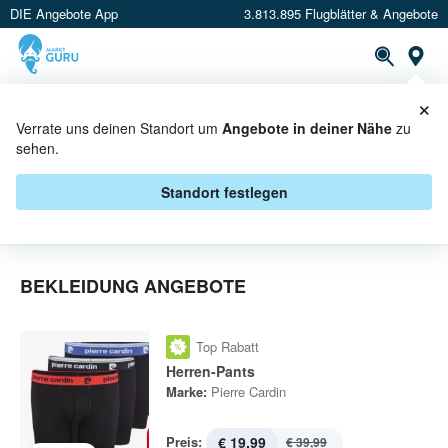
DIE Angebote App
3.813.895 Flugblätter & Angebote
St
×
PROSPEKTE
ANGEBOTE
CASHBACK
Verrate uns deinen Standort um
Angebote in deiner Nähe
zu
sehen.
BEKLEIDUNG IN AKTION
Standort festlegen
BEKLEIDUNG ANGEBOTE
Top Rabatt
Herren-Pants
Marke:
Pierre Cardin
Preis:
€ 19,99
€ 39,99