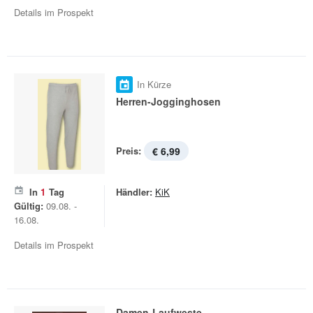
Details im Prospekt
In Kürze
Herren-Jogginghosen
Preis:
€ 6,99
In
1
Tag
Händler:
KiK
Gültig:
09.08. -
16.08.
Details im Prospekt
Damen-Laufweste