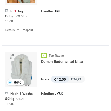
In
1
Tag
Händler:
KiK
Gültig:
09.08. -
16.08.
Details im Prospekt
Top Rabatt
Damen Bademantel Nitta
Preis:
€ 12,50
€ 24,99
-
50
%
Noch
1
Woche
Händler:
JYSK
Gültig:
04.08. -
18.08.