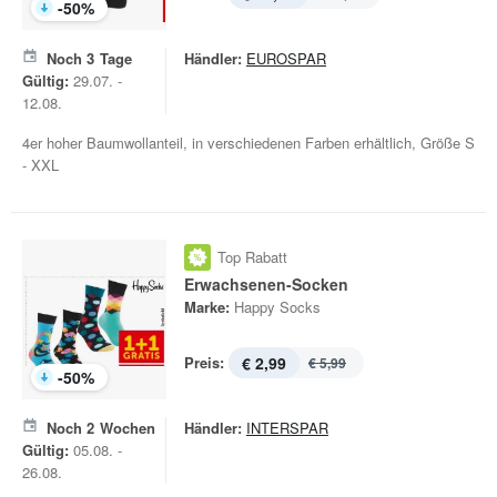
-
50
%
Noch
3
Tage
Händler:
EUROSPAR
Gültig:
29.07. -
12.08.
4er hoher Baumwollanteil, in verschiedenen Farben erhältlich, Größe S
- XXL
Top Rabatt
Erwachsenen-Socken
Marke:
Happy Socks
Preis:
€ 2,99
€ 5,99
-
50
%
Noch
2
Wochen
Händler:
INTERSPAR
Gültig:
05.08. -
26.08.