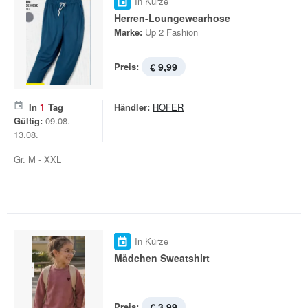
In Kürze
Herren-Loungewearhose
Marke:
Up 2 Fashion
Preis:
€ 9,99
In
1
Tag
Händler:
HOFER
Gültig:
09.08. -
13.08.
Gr. M - XXL
In Kürze
Mädchen Sweatshirt
Preis:
€ 3,99