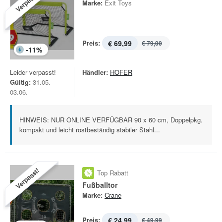
Verpasst!
Marke:
Exit Toys
Preis:
€ 69,99
€ 79,00
-
11
%
Leider verpasst!
Händler:
HOFER
Gültig:
31.05. -
03.06.
HINWEIS: NUR ONLINE VERFÜGBAR 90 x 60 cm, Doppelpkg.
kompakt und leicht rostbeständig stabiler Stahl...
Verpasst!
Top Rabatt
Fußballtor
Marke:
Crane
Preis:
€ 24,99
€ 49,99