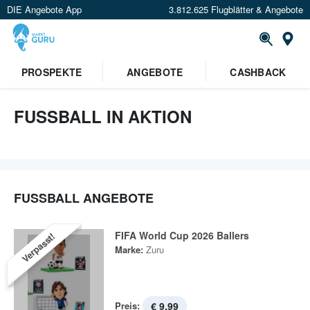
DIE Angebote App
3.812.625 Flugblätter & Angebote
St
PROSPEKTE
ANGEBOTE
CASHBACK
FUSSBALL IN AKTION
FUSSBALL ANGEBOTE
FIFA World Cup 2026 Ballers
Verpasst!
Marke:
Zuru
Preis:
€ 9,99