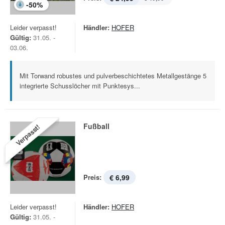
-
50
%
Leider verpasst!
Händler:
HOFER
Gültig:
31.05. -
03.06.
Mit Torwand robustes und pulverbeschichtetes Metallgestänge 5
integrierte Schusslöcher mit Punktesys...
Fußball
Verpasst!
Preis:
€ 6,99
Leider verpasst!
Händler:
HOFER
Gültig:
31.05. -