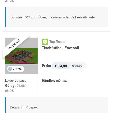
21.05.
robustes PVC zum Üben, Trainieren oder für Freizeitspiele
Verpasst!
Top Rabatt
Tischfußball Football
Preis:
€ 13,99
€ 29,99
-
53
%
Leider verpasst!
Händler:
mömax
Gültig:
01.06. -
08.06.
Details im Prospekt