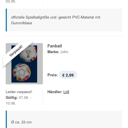
03.06.
offizielle Spielballgröße und -gewicht PVC-Material mit
Gummiblase
Fanball
Verpasst!
Marke:
John
Preis:
€ 2,99
Leider verpasst!
Händler:
Lidl
Gültig:
07.06. -
10.06.
Ø ca. 23 cm