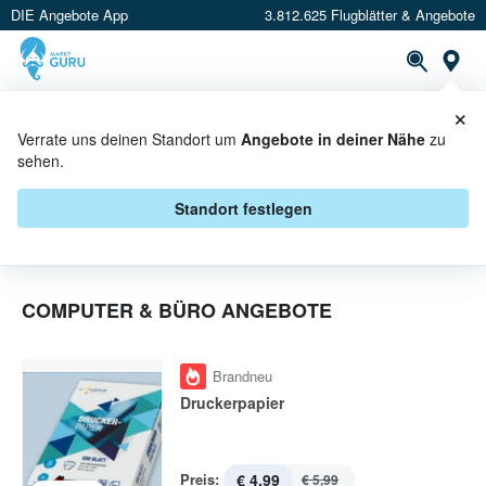
DIE Angebote App
3.812.625 Flugblätter & Angebote
St
×
PROSPEKTE
ANGEBOTE
CASHBACK
Verrate uns deinen Standort um
Angebote in deiner Nähe
zu
sehen.
COMPUTER & BÜRO IN AKTION
Standort festlegen
COMPUTER & BÜRO ANGEBOTE
Brandneu
Druckerpapier
Preis:
€ 4,99
€ 5,99