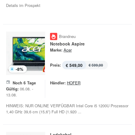
Details im Prospekt
Brandneu
Notebook Aspire
Marke:
Acer
Preis:
€ 549,00
€ 599,00
-
8
%
Noch
6
Tage
Händler:
HOFER
Gültig:
06.08. -
13.08.
HINWEIS: NUR ONLINE VERFÜGBAR Intel Core i5 1200U Prozessor
1,40 GHz 39,6 cm (15,6”) Full HD (1.920 ...
Ladekabel