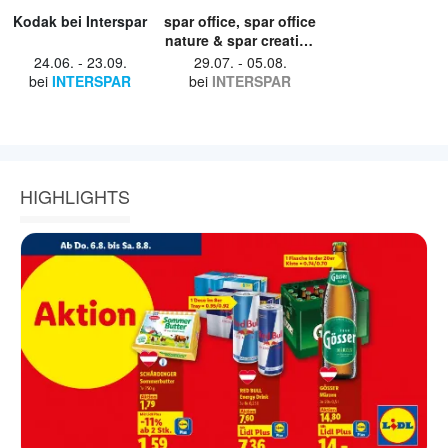
Kodak bei Interspar
spar office, spar office
nature & spar creative
bei Interspar
24.06.
-
23.09.
29.07.
-
05.08.
bei
INTERSPAR
bei
INTERSPAR
HIGHLIGHTS