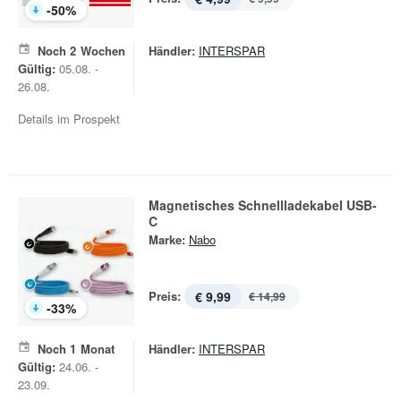
-
50
%
Noch
2
Wochen
Händler:
INTERSPAR
Gültig:
05.08. -
26.08.
Details im Prospekt
Magnetisches Schnellladekabel USB-
C
Marke:
Nabo
Preis:
€ 9,99
€ 14,99
-
33
%
Noch
1
Monat
Händler:
INTERSPAR
Gültig:
24.06. -
23.09.