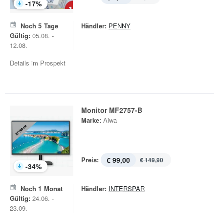
-
17
%
Noch
5
Tage
Händler:
PENNY
Gültig:
05.08. -
12.08.
Details im Prospekt
Monitor MF2757-B
Marke:
Aiwa
Preis:
€ 99,00
€ 149,90
-
34
%
Noch
1
Monat
Händler:
INTERSPAR
Gültig:
24.06. -
23.09.