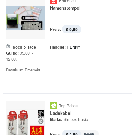
Brandneu
Namenstempel
Preis:
€ 9,99
Noch
5
Tage
Händler:
PENNY
Gültig:
05.08. -
12.08.
Details im Prospekt
Top Rabatt
Ladekabel
Marke:
Simpex Basic
Preis:
€ 4,99
€ 9,99