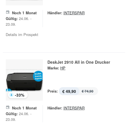
Noch
1
Monat
Händler:
INTERSPAR
Gültig:
24.06. -
23.09.
Details im Prospekt
DeskJet 2910 All in One Drucker
Marke:
HP
Preis:
€ 49,90
€ 74,90
-
33
%
Noch
1
Monat
Händler:
INTERSPAR
Gültig:
24.06. -
23.09.