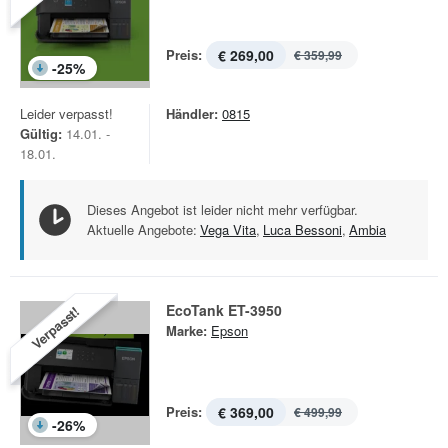
Preis:
€ 269,00
€ 359,99
-
25
%
Leider verpasst!
Händler:
0815
Gültig:
14.01. -
18.01.
Dieses Angebot ist leider nicht mehr verfügbar.
Aktuelle Angebote:
Vega Vita
,
Luca Bessoni
,
Ambia
EcoTank ET-3950
Verpasst!
Marke:
Epson
Preis:
€ 369,00
€ 499,99
-
26
%