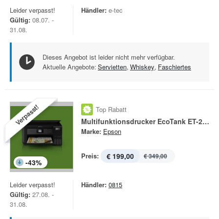
Leider verpasst!
Händler:
e-tec
Gültig:
08.07. -
31.08.
Dieses Angebot ist leider nicht mehr verfügbar.
Aktuelle Angebote:
Servietten
,
Whiskey
,
Faschiertes
Verpasst!
Top Rabatt
Multifunktionsdrucker EcoTank ET-2850
Marke:
Epson
Preis:
€ 199,00
€ 349,00
-
43
%
Leider verpasst!
Händler:
0815
Gültig:
27.08. -
31.08.