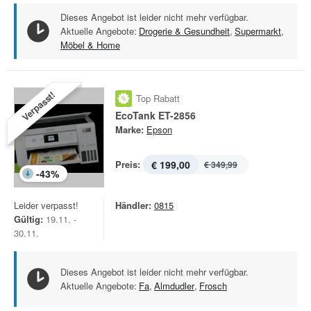
Dieses Angebot ist leider nicht mehr verfügbar.
Aktuelle Angebote:
Drogerie & Gesundheit
,
Supermarkt
,
Möbel & Home
Verpasst!
Top Rabatt
EcoTank ET-2856
Marke:
Epson
Preis:
€ 199,00
€ 349,99
-
43
%
Leider verpasst!
Händler:
0815
Gültig:
19.11. -
30.11.
Dieses Angebot ist leider nicht mehr verfügbar.
Aktuelle Angebote:
Fa
,
Almdudler
,
Frosch