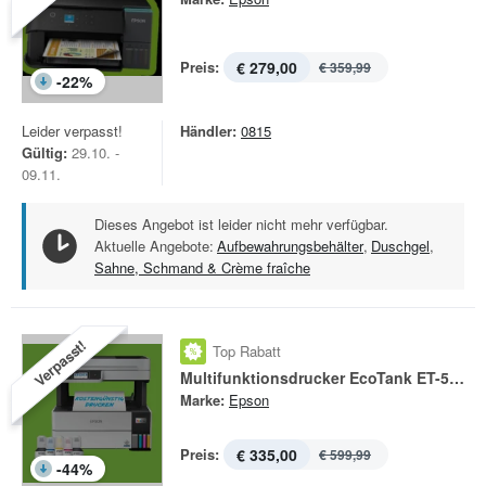
Preis:
€ 279,00
€ 359,99
-
22
%
Leider verpasst!
Händler:
0815
Gültig:
29.10. -
09.11.
Dieses Angebot ist leider nicht mehr verfügbar.
Aktuelle Angebote:
Aufbewahrungsbehälter
,
Duschgel
,
Sahne, Schmand & Crème fraîche
Verpasst!
Top Rabatt
Multifunktionsdrucker EcoTank ET-5170
Marke:
Epson
Preis:
€ 335,00
€ 599,99
-
44
%