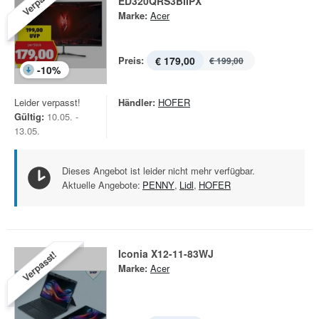
Verpasst!
ED320QRS3BIIPX
Marke:
Acer
Preis:
€ 179,00
€ 199,00
-
10
%
Leider verpasst!
Händler:
HOFER
Gültig:
10.05. -
13.05.
Dieses Angebot ist leider nicht mehr verfügbar.
Aktuelle Angebote:
PENNY
,
Lidl
,
HOFER
Iconia X12-11-83WJ
Verpasst!
Marke:
Acer