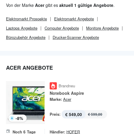
Produkten zählt alles rund um Computer und Computertechnik
Von der Marke
Acer
gibt es
aktuell 1 gültige Angebote
.
inklusive Zubehör und Wearables.
Elektromarkt
Prospekte
Elektromarkt
Angebote
Laptops Angebote
Computer Angebote
Monitore Angebote
Bürozubehör Angebote
Drucker-Scanner Angebote
ACER ANGEBOTE
Brandneu
Notebook Aspire
Marke:
Acer
Preis:
€ 549,00
€ 599,00
-
8
%
Noch
6
Tage
Händler:
HOFER