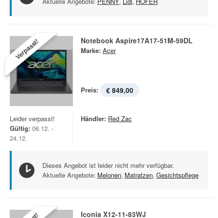
Aktuelle Angebote:
PENNY
,
Lidl
,
HOFER
Notebook Aspire17A17-51M-59DL
Verpasst!
Marke:
Acer
Preis:
€ 849,00
Leider verpasst!
Händler:
Red Zac
Gültig:
06.12. -
24.12.
Dieses Angebot ist leider nicht mehr verfügbar.
Aktuelle Angebote:
Melonen
,
Matratzen
,
Gesichtspflege
Iconia X12-11-83WJ