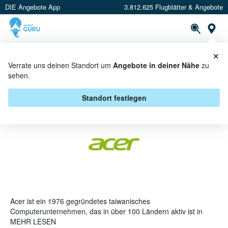
DIE Angebote App
3.812.625 Flugblätter & Angebote
St
×
PROSPEKTE
ANGEBOTE
CASHBACK
Verrate uns deinen Standort um
Angebote in deiner Nähe
zu
sehen.
ACER ANGEBOTE & AKTIONEN
Standort festlegen
Acer ist ein 1976 gegründetes taiwanisches
Computerunternehmen, das in über 100 Ländern aktiv ist in
Sachen Marketing, Betrieb und Service. Zu den hergestellten
MEHR LESEN