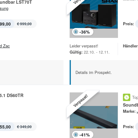
oundbar LST70T
sung
99,00
Preis:
€ 999,00
-
36
%
d Zac
Leider verpasst!
Händler
Gültig:
22.10. - 12.11.
Details im Prospekt.
5.1 DS60TR
Verpasst!
Top
Sound
Marke:
55,00
Preis:
€ 349,00
-
41
%