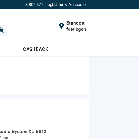
3.807.577 Flugblätter & Angebote
Standort
festlegen
CASHBACK
Audio System XL-B512
Sharp