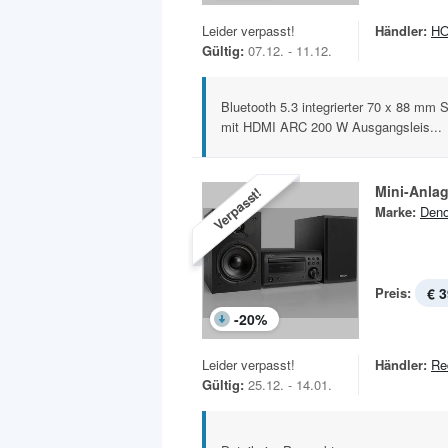
Leider verpasst!
Händler:
H
Gültig:
07.12. - 11.12.
Bluetooth 5.3 integrierter 70 x 88 mm
mit HDMI ARC 200 W Ausgangsleis...
Mini-Anla
Verpasst!
Marke:
Den
Preis:
€ 3
-
20
%
Leider verpasst!
Händler:
Re
Gültig:
25.12. - 14.01.