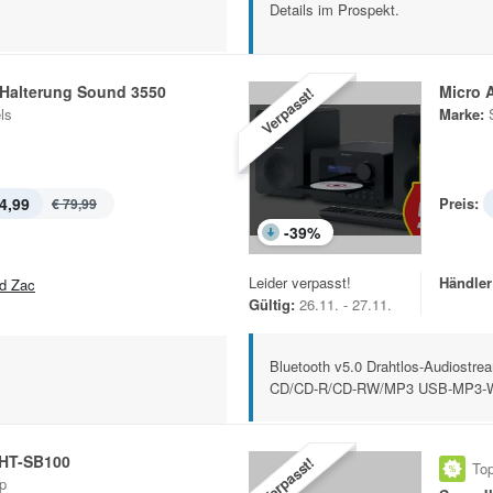
Details im Prospekt.
Halterung Sound 3550
Micro 
Verpasst!
ls
Marke:
4,99
Preis:
€ 79,99
-
39
%
Leider verpasst!
Händler
d Zac
Gültig:
26.11. - 27.11.
Bluetooth v5.0 Drahtlos-Audiostre
CD/CD-R/CD-RW/MP3 USB-MP3-Wi
HT-SB100
Verpasst!
Top
p