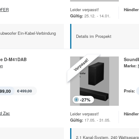
OFER
Leider verpasst!
Händler
Gültig:
25.12. - 14.01.
 Subwoofer Ein-Kabel-Verbindung
Details im Prospekt
ge D-M41DAB
Soundb
Verpasst!
on
Marke:
99,00
Preis:
€ 499,00
-
27
%
d Zac
Leider verpasst!
Händler
Gültig:
17.05. - 31.05.
2.1 Kanal-System, 240 Wattseparat