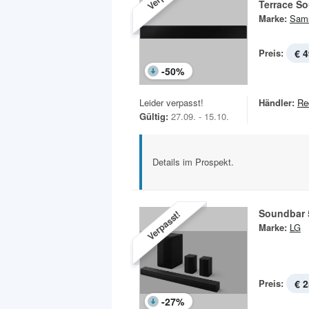
Terrace S
Marke:
Sam
Preis:
€ 4
-
50
%
Leider verpasst!
Händler:
Re
Gültig:
27.09. - 15.10.
Details im Prospekt.
Soundbar 
Verpasst!
Marke:
LG
Preis:
€ 2
-
27
%