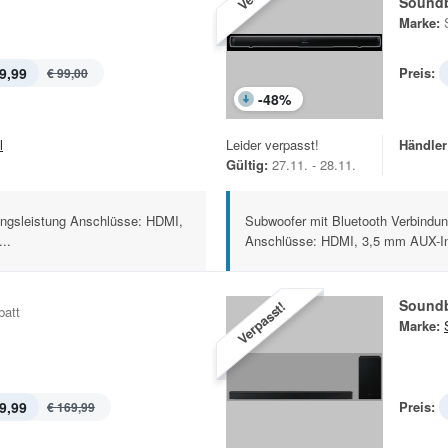
Sound
Marke:
9,99
Preis:
€ 99,00
-
48
%
l
Leider verpasst!
Händler
Gültig:
27.11. - 28.11.
ngsleistung Anschlüsse: HDMI,
Subwoofer mit Bluetooth Verbindun
..
Anschlüsse: HDMI, 3,5 mm AUX-In,
Soundb
Verpasst!
batt
Marke:
9,99
Preis:
€ 169,99