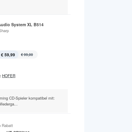
Audio System XL B514
Sharp
€ 59,99
€ 99,00
:
HOFER
aming CD-Spieler kompatibel mit:
ederga...
 Rabatt