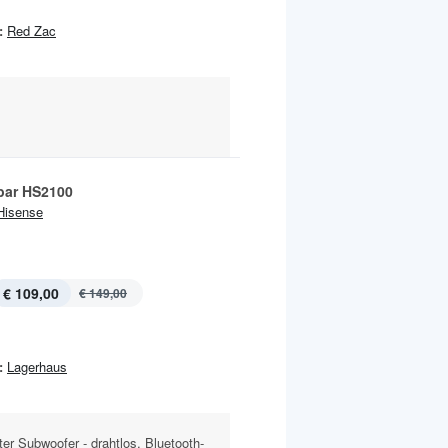
:
Red Zac
ar HS2100
Hisense
€ 109,00
€ 149,00
:
Lagerhaus
er Subwoofer - drahtlos, Bluetooth-