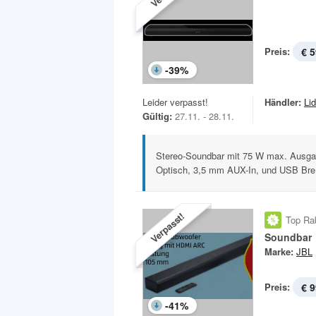
Preis:
€ 5
-
39
%
Leider verpasst!
Händler:
Lid
Gültig:
27.11. - 28.11.
Stereo-Soundbar mit 75 W max. Ausga
Optisch, 3,5 mm AUX-In, und USB Bre.
Verpasst!
Top Ra
Soundbar
Marke:
JBL
Preis:
€ 9
-
41
%