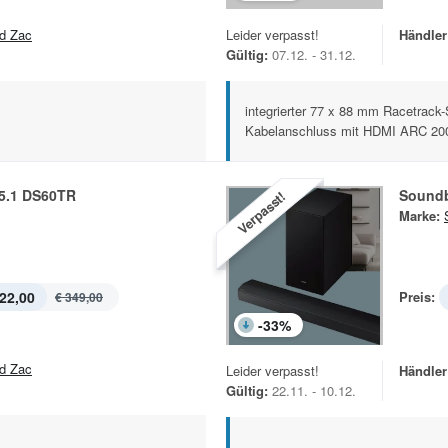
d Zac
Leider verpasst!
Händler
Gültig:
07.12. - 31.12.
integrierter 77 x 88 mm Racetrack-
Kabelanschluss mit HDMI ARC 20
5.1 DS60TR
Soundb
Verpasst!
Marke:
22,00
Preis:
€ 349,00
-
33
%
d Zac
Leider verpasst!
Händler
Gültig:
22.11. - 10.12.