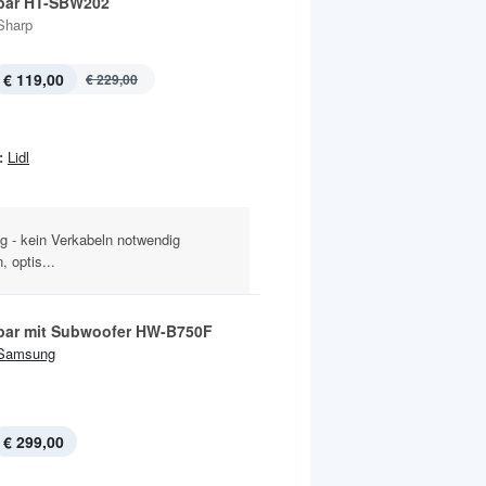
bar HT-SBW202
Sharp
€ 119,00
€ 229,00
:
Lidl
g - kein Verkabeln notwendig
 optis...
ar mit Subwoofer HW-B750F
Samsung
€ 299,00