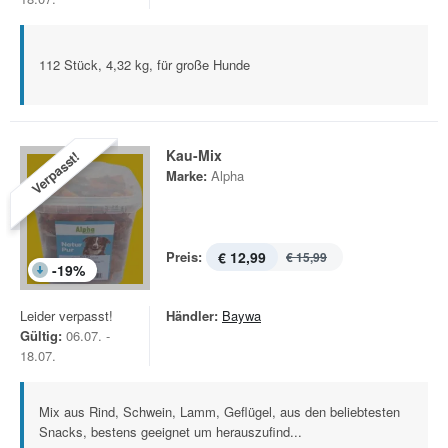
112 Stück, 4,32 kg, für große Hunde
Kau-Mix
Verpasst!
Marke:
Alpha
Preis:
€ 12,99
€ 15,99
-
19
%
Leider verpasst!
Händler:
Baywa
Gültig:
06.07. -
18.07.
Mix aus Rind, Schwein, Lamm, Geflügel, aus den beliebtesten
Snacks, bestens geeignet um herauszufind...