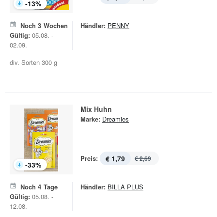
-
13
%
Noch
3
Wochen
Händler:
PENNY
Gültig:
05.08. -
02.09.
div. Sorten 300 g
Mix Huhn
Marke:
Dreamies
Preis:
€ 1,79
€ 2,69
-
33
%
Noch
4
Tage
Händler:
BILLA PLUS
Gültig:
05.08. -
12.08.