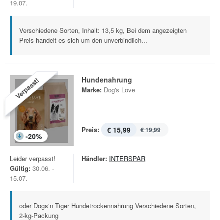
19.07.
Verschiedene Sorten, Inhalt: 13,5 kg, Bei dem angezeigten
Preis handelt es sich um den unverbindlich...
Hundenahrung
Verpasst!
Marke:
Dog's Love
Preis:
€ 15,99
€ 19,99
-
20
%
Leider verpasst!
Händler:
INTERSPAR
Gültig:
30.06. -
15.07.
oder Dogs‘n Tiger Hundetrockennahrung Verschiedene Sorten,
2-kg-Packung