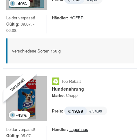
-
40
%
Leider verpasst!
Händler:
HOFER
Gültig:
09.07. -
06.08.
verschiedene Sorten 150 g
Verpasst!
Top Rabatt
Hundenahrung
Marke:
Chappi
Preis:
€ 19,99
€ 34,99
-
43
%
Leider verpasst!
Händler:
Lagerhaus
Gültig:
05.07. -