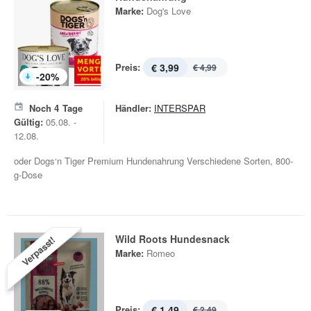
Marke:
Dog's Love
Preis:
€ 3,99
€ 4,99
-
20
%
Noch
4
Tage
Händler:
INTERSPAR
Gültig:
05.08. -
12.08.
oder Dogs‘n Tiger Premium Hundenahrung Verschiedene Sorten, 800-
g-Dose
Wild Roots Hundesnack
Verpasst!
Marke:
Romeo
Preis:
€ 1,49
€ 2,49