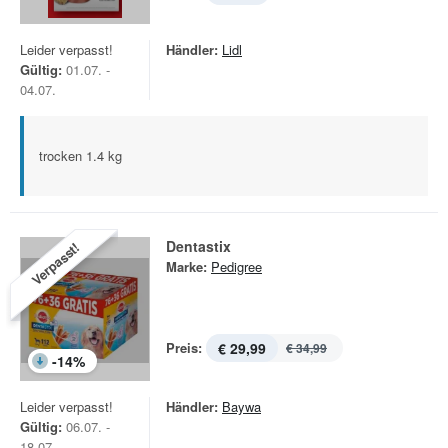
Leider verpasst!
Händler:
Lidl
Gültig:
01.07. -
04.07.
trocken 1.4 kg
Dentastix
Verpasst!
Marke:
Pedigree
Preis:
€ 29,99
€ 34,99
-
14
%
Leider verpasst!
Händler:
Baywa
Gültig:
06.07. -
18.07.