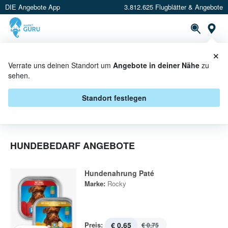
DIE Angebote App
3.812.625 Flugblätter & Angebote
St
×
PROSPEKTE
ANGEBOTE
CASHBACK
Verrate uns deinen Standort um
Angebote in deiner Nähe
zu
sehen.
HUNDEBEDARF IN AKTION
Standort festlegen
HUNDEBEDARF ANGEBOTE
Hundenahrung Paté
Marke:
Rocky
Preis:
€ 0,65
€ 0,75