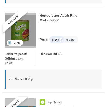
Hundefutter Adult Rind
Verpasst!
Marke:
WOW!
Preis:
€ 2,99
€ 3,99
-
25
%
Leider verpasst!
Händler:
BILLA
Gültig:
08.07. -
15.07.
div. Sorten 800 g
Verpasst!
Top Rabatt