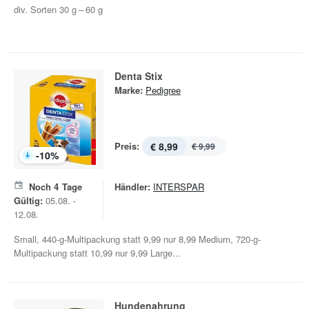
div. Sorten 30 g – 60 g
Denta Stix
Marke:
Pedigree
Preis:
€ 8,99
€ 9,99
-
10
%
Noch
4
Tage
Händler:
INTERSPAR
Gültig:
05.08. -
12.08.
Small, 440-g-Multipackung statt 9,99 nur 8,99 Medium, 720-g-
Multipackung statt 10,99 nur 9,99 Large...
Hundenahrung