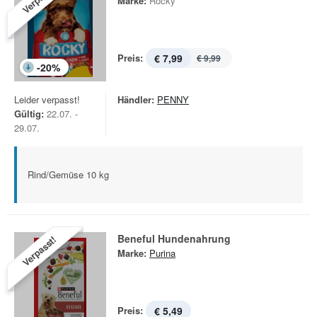
Marke:
Rocky
Preis:
€ 7,99
€ 9,99
-
20
%
Leider verpasst!
Händler:
PENNY
Gültig:
22.07. -
29.07.
Rind/Gemüse 10 kg
Beneful Hundenahrung
Verpasst!
Marke:
Purina
Preis:
€ 5,49