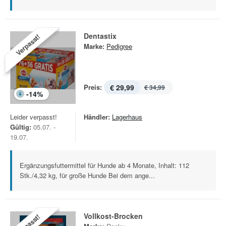
Dentastix
Verpasst!
Marke:
Pedigree
Preis:
€ 29,99
€ 34,99
-
14
%
Leider verpasst!
Händler:
Lagerhaus
Gültig:
05.07. -
19.07.
Ergänzungsfuttermittel für Hunde ab 4 Monate, Inhalt: 112
Stk./4,32 kg, für große Hunde Bei dem ange...
Vollkost-Brocken
Verpasst!