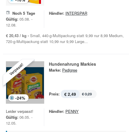
Noch
5
Tage
Händler:
INTERSPAR
Gültig:
05.08. -
12.08.
€ 20,43 / kg -
Small, 440-g-Multipackung statt 9,99 nur 8,99 Medium,
720-g-Multipackung statt 10,99 nur 9,99 Large...
Hundenahrung Markies
Verpasst!
Marke:
Pedigree
Preis:
€ 2,49
€ 3,29
-
24
%
Leider verpasst!
Händler:
PENNY
Gültig:
06.05. -
12.05.