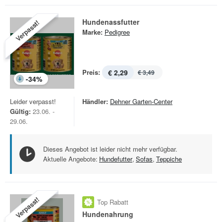
Hundenassfutter
Verpasst!
Marke:
Pedigree
Preis:
€ 2,29
€ 3,49
-
34
%
Leider verpasst!
Händler:
Dehner Garten-Center
Gültig:
23.06. -
29.06.
Dieses Angebot ist leider nicht mehr verfügbar.
Aktuelle Angebote:
Hundefutter
,
Sofas
,
Teppiche
Verpasst!
Top Rabatt
Hundenahrung