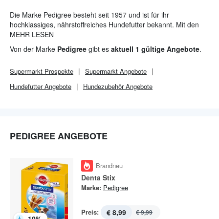
Die Marke Pedigree besteht seit 1957 und ist für ihr
hochklassiges, nährstoffreiches Hundefutter bekannt. Mit den
Forschungsarbeiten und Optimierungen soll dieses Futter weiter
MEHR LESEN
verbessert werden, um einen bestmöglichen Schutz für die
Von der Marke
Pedigree
gibt es
aktuell 1 gültige Angebote
.
Gesundheit der Hunde zu gewährleisten.
Supermarkt
Prospekte
Supermarkt
Angebote
Hundefutter Angebote
Hundezubehör Angebote
PEDIGREE ANGEBOTE
Brandneu
Denta Stix
Marke:
Pedigree
Preis:
€ 8,99
€ 9,99
-
10
%