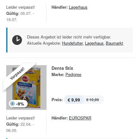
Leider verpasst!
Händler:
Lagerhaus
Gültig:
05.07. -
19.07.
Dieses Angebot ist leider nicht mehr verfügbar.
Aktuelle Angebote:
Hundefutter
,
Lagerhaus
,
Baumarkt
Denta Stix
Verpasst!
Marke:
Pedigree
Preis:
€ 9,99
€ 10,99
-
9
%
Leider verpasst!
Händler:
EUROSPAR
Gültig:
22.04. -
06.05.