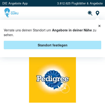
DIE Angebote App
3.812.625 Flugblätter & Angebote
St
×
PROSPEKTE
ANGEBOTE
CASHBACK
Verrate uns deinen Standort um
Angebote in deiner Nähe
zu
sehen.
PEDIGREE ANGEBOTE &
AKTIONEN
Standort festlegen