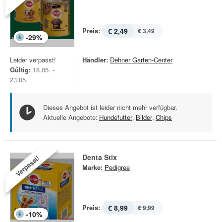
Preis:
€ 2,49
€ 3,49
-
29
%
Leider verpasst!
Händler:
Dehner Garten-Center
Gültig:
18.05. -
23.05.
Dieses Angebot ist leider nicht mehr verfügbar.
Aktuelle Angebote:
Hundefutter
,
Bilder
,
Chips
Denta Stix
Verpasst!
Marke:
Pedigree
Preis:
€ 8,99
€ 9,99
-
10
%