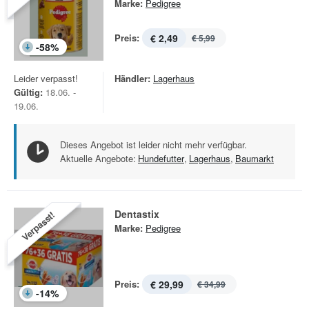
Marke:
Pedigree
Preis:
€ 2,49
€ 5,99
-
58
%
Leider verpasst!
Händler:
Lagerhaus
Gültig:
18.06. -
19.06.
Dieses Angebot ist leider nicht mehr verfügbar.
Aktuelle Angebote:
Hundefutter
,
Lagerhaus
,
Baumarkt
Dentastix
Verpasst!
Marke:
Pedigree
Preis:
€ 29,99
€ 34,99
-
14
%