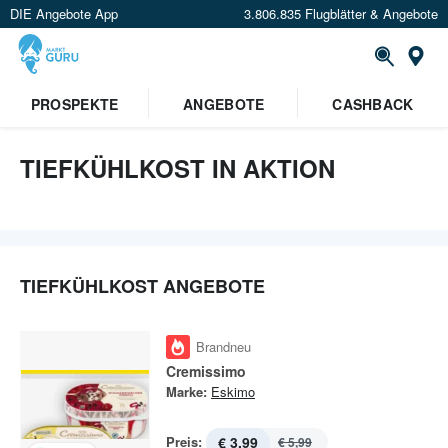
DIE Angebote App
3.806.835 Flugblätter & Angebote
St
PROSPEKTE
ANGEBOTE
CASHBACK
TIEFKÜHLKOST IN AKTION
TIEFKÜHLKOST ANGEBOTE
Brandneu
Cremissimo
Marke:
Eskimo
Preis:
€ 3,99
€ 5,99