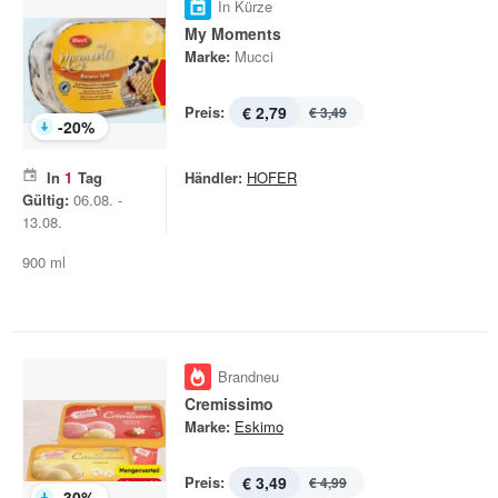
In Kürze
My Moments
Marke:
Mucci
Preis:
€ 2,79
€ 3,49
-
20
%
In
1
Tag
Händler:
HOFER
Gültig:
06.08. -
13.08.
900 ml
Brandneu
Cremissimo
Marke:
Eskimo
Preis:
€ 3,49
€ 4,99
-
30
%