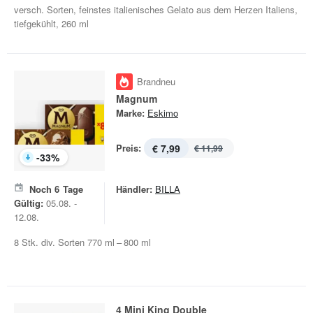
versch. Sorten, feinstes italienisches Gelato aus dem Herzen Italiens,
tiefgekühlt, 260 ml
Brandneu
Magnum
Marke:
Eskimo
Preis:
€ 7,99
€ 11,99
-
33
%
Noch
6
Tage
Händler:
BILLA
Gültig:
05.08. -
12.08.
8 Stk. div. Sorten 770 ml – 800 ml
4 Mini King Double