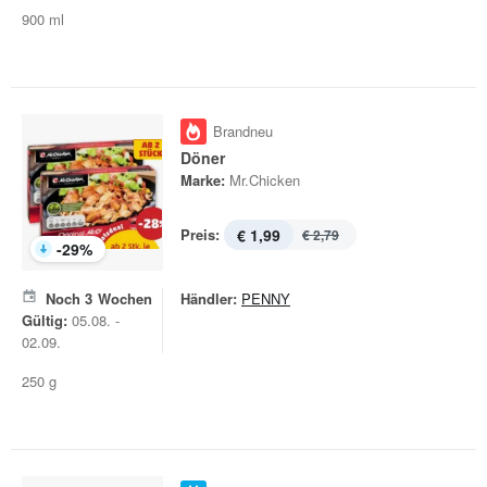
900 ml
Brandneu
Döner
Marke:
Mr.Chicken
Preis:
€ 1,99
€ 2,79
-
29
%
Noch
3
Wochen
Händler:
PENNY
Gültig:
05.08. -
02.09.
250 g