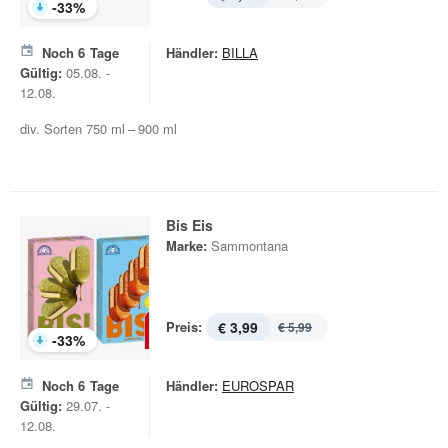
-
33
%
Noch
6
Tage
Händler:
BILLA
Gültig:
05.08. -
12.08.
div. Sorten 750 ml – 900 ml
Bis Eis
Marke:
Sammontana
Preis:
€ 3,99
€ 5,99
-
33
%
Noch
6
Tage
Händler:
EUROSPAR
Gültig:
29.07. -
12.08.