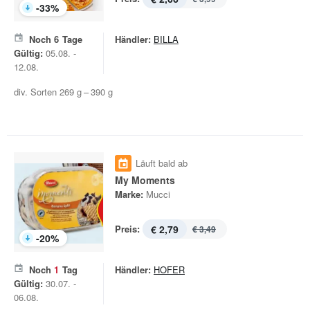
-
33
%
Noch
6
Tage
Händler:
BILLA
Gültig:
05.08. -
12.08.
div. Sorten 269 g – 390 g
Läuft bald ab
My Moments
Marke:
Mucci
Preis:
€ 2,79
€ 3,49
-
20
%
Noch
1
Tag
Händler:
HOFER
Gültig:
30.07. -
06.08.