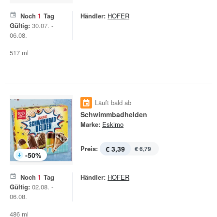
Noch
1
Tag
Händler:
HOFER
Gültig:
30.07. -
06.08.
517 ml
Läuft bald ab
Schwimmbadhelden
Marke:
Eskimo
Preis:
€ 3,39
€ 6,79
-
50
%
Noch
1
Tag
Händler:
HOFER
Gültig:
02.08. -
06.08.
486 ml