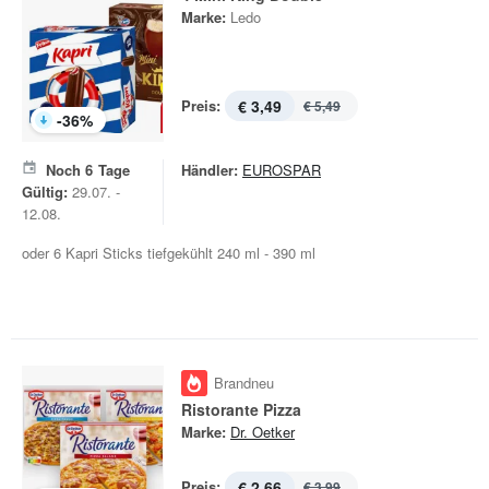
Marke:
Ledo
Preis:
€ 3,49
€ 5,49
-
36
%
Noch
6
Tage
Händler:
EUROSPAR
Gültig:
29.07. -
12.08.
oder 6 Kapri Sticks tiefgekühlt 240 ml - 390 ml
Brandneu
Ristorante Pizza
Marke:
Dr. Oetker
Preis:
€ 2,66
€ 3,99