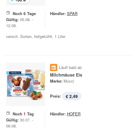
Noch
6
Tage
Händler:
SPAR
Gültig:
05.08. -
12.08.
versch. Sorten, tiefgekühlt, 1 Liter
Läuft bald ab
Milchmäuse Eis
Marke:
Mucci
Preis:
€ 2,49
Noch
1
Tag
Händler:
HOFER
Gültig:
30.07. -
06.08.