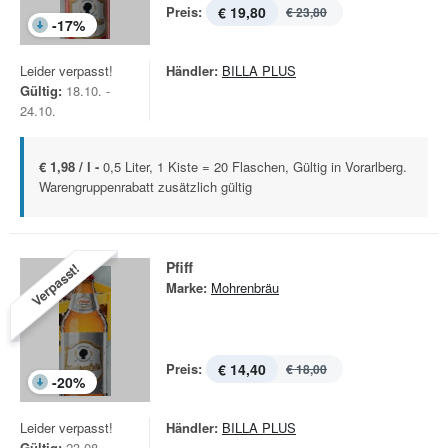
Preis:
€ 19,80
€ 23,80
-
17
%
Leider verpasst!
Händler:
BILLA PLUS
Gültig:
18.10. -
24.10.
€ 1,98 / l -
0,5 Liter, 1 Kiste = 20 Flaschen, Gültig in Vorarlberg.
Warengruppenrabatt zusätzlich gültig
Pfiff
Verpasst!
Marke:
Mohrenbräu
Preis:
€ 14,40
€ 18,00
-
20
%
Leider verpasst!
Händler:
BILLA PLUS
Gültig:
23.08. -