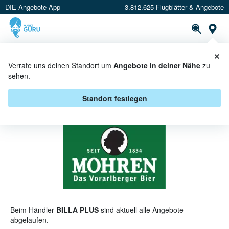
DIE Angebote App
3.812.625 Flugblätter & Angebote
St
×
PROSPEKTE
ANGEBOTE
CASHBACK
Verrate uns deinen Standort um
Angebote in deiner Nähe
zu
sehen.
MOHRENBRÄU BEI BILLA PLUS -
ANGEBOTE & AKTIONEN
Standort festlegen
Beim Händler
BILLA PLUS
sind aktuell alle Angebote
abgelaufen.