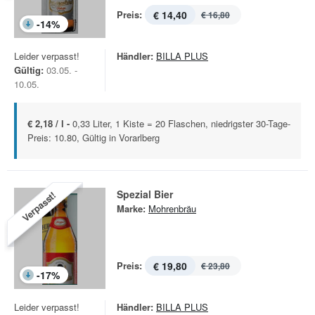
Preis:
€ 14,40
€ 16,80
-
14
%
Leider verpasst!
Händler:
BILLA PLUS
Gültig:
03.05. -
10.05.
€ 2,18 / l -
0,33 Liter, 1 Kiste = 20 Flaschen, niedrigster 30-Tage-
Preis: 10.80, Gültig in Vorarlberg
Spezial Bier
Verpasst!
Marke:
Mohrenbräu
Preis:
€ 19,80
€ 23,80
-
17
%
Leider verpasst!
Händler:
BILLA PLUS