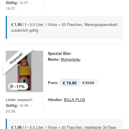
Gültig:
12.07. -
19.07.
€ 1,98 / l -
0,5 Liter, 1 Kiste = 20 Flaschen, Warengruppenrabatt
zusätzlich gültig
Spezial Bier
Verpasst!
Marke:
Mohrenbräu
Preis:
€ 19,80
€ 23,80
-
17
%
Leider verpasst!
Händler:
BILLA PLUS
Gültig:
16.08. -
23.08.
€ 1,98 / l -
0,5 Liter, 1 Kiste = 20 Flaschen, niedrigster 30-Tage-