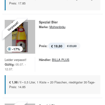
Preis: 17.85
Spezial Bier
Verpasst!
Marke:
Mohrenbräu
Preis:
€ 19,80
€ 23,80
-
17
%
Leider verpasst!
Händler:
BILLA PLUS
Gültig:
05.07. -
12.07.
€ 1,98 / l -
0,5 Liter, 1 Kiste = 20 Flaschen, niedrigster 30-Tage-
Preis: 14.85