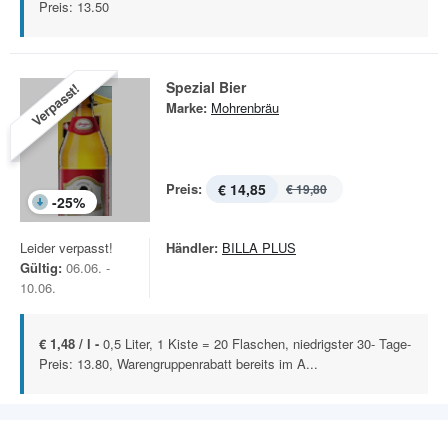
Preis: 13.50
Spezial Bier
Verpasst!
Marke:
Mohrenbräu
Preis:
€ 14,85
€ 19,80
-
25
%
Leider verpasst!
Händler:
BILLA PLUS
Gültig:
06.06. -
10.06.
€ 1,48 / l -
0,5 Liter, 1 Kiste = 20 Flaschen, niedrigster 30- Tage-
Preis: 13.80, Warengruppenrabatt bereits im A...