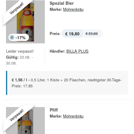
Spezial Bier
Verpasst!
Marke:
Mohrenbräu
Preis:
€ 19,80
€ 23,80
-
17
%
Leider verpasst!
Händler:
BILLA PLUS
Gültig:
23.08. -
30.08.
€ 1,98 / l -
0,5 Liter, 1 Kiste = 20 Flaschen, niedrigster 30-Tage-
Preis: 17.85
Pfiff
Verpasst!
Marke:
Mohrenbräu