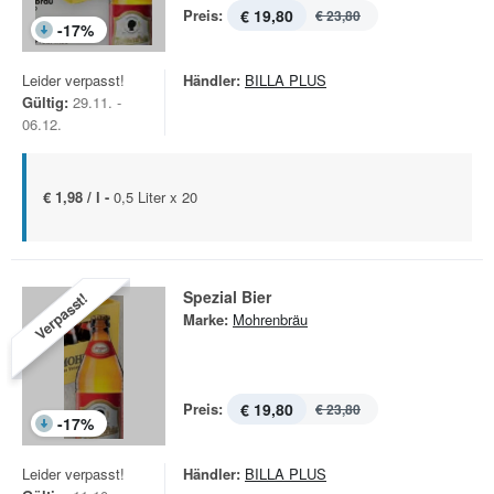
Preis:
€ 19,80
€ 23,80
-
17
%
Leider verpasst!
Händler:
BILLA PLUS
Gültig:
29.11. -
06.12.
€ 1,98 / l -
0,5 Liter x 20
Spezial Bier
Verpasst!
Marke:
Mohrenbräu
Preis:
€ 19,80
€ 23,80
-
17
%
Leider verpasst!
Händler:
BILLA PLUS