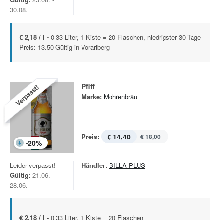
30.08.
€ 2,18 / l -
0,33 Liter, 1 Kiste = 20 Flaschen, niedrigster 30-Tage-
Preis: 13.50 Gültig in Vorarlberg
Pfiff
Verpasst!
Marke:
Mohrenbräu
Preis:
€ 14,40
€ 18,00
-
20
%
Leider verpasst!
Händler:
BILLA PLUS
Gültig:
21.06. -
28.06.
€ 2,18 / l -
0,33 Liter, 1 Kiste = 20 Flaschen