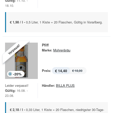
Gültig:
11.10. -
18.10.
€ 1,98 / l -
0,5 Liter, 1 Kiste = 20 Flaschen, Gültig in Vorarlberg.
Pfiff
Verpasst!
Marke:
Mohrenbräu
Preis:
€ 14,40
€ 18,00
-
20
%
Leider verpasst!
Händler:
BILLA PLUS
Gültig:
16.08. -
23.08.
€ 2,18 / l -
0,33 Liter, 1 Kiste = 20 Flaschen, niedrigster 30-Tage-