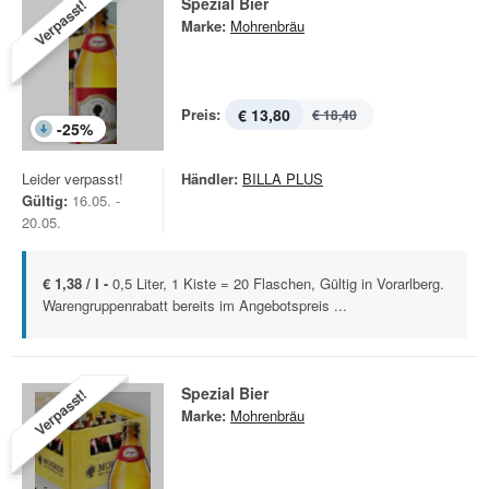
Spezial Bier
Verpasst!
Marke:
Mohrenbräu
Preis:
€ 13,80
€ 18,40
-
25
%
Leider verpasst!
Händler:
BILLA PLUS
Gültig:
16.05. -
20.05.
€ 1,38 / l -
0,5 Liter, 1 Kiste = 20 Flaschen, Gültig in Vorarlberg.
Warengruppenrabatt bereits im Angebotspreis ...
Spezial Bier
Verpasst!
Marke:
Mohrenbräu