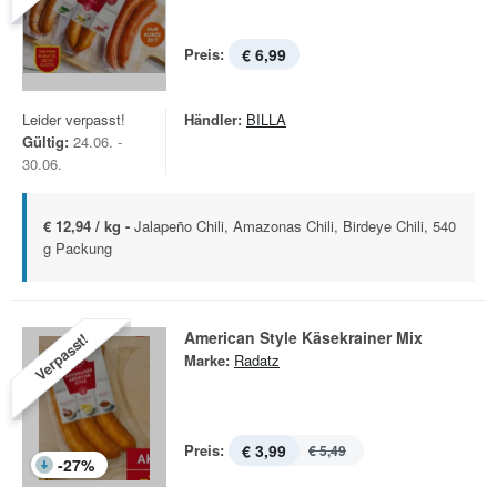
Preis:
€ 6,99
Leider verpasst!
Händler:
BILLA
Gültig:
24.06. -
30.06.
€ 12,94 / kg -
Jalapeño Chili, Amazonas Chili, Birdeye Chili, 540
g Packung
American Style Käsekrainer Mix
Verpasst!
Marke:
Radatz
Preis:
€ 3,99
€ 5,49
-
27
%