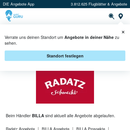
DIE Angebote App
3.812.625 Flugblätter & Angebote
St
×
PROSPEKTE
ANGEBOTE
CASHBACK
Verrate uns deinen Standort um
Angebote in deiner Nähe
zu
sehen.
RADATZ BEI BILLA - ANGEBOTE &
AKTIONEN
Standort festlegen
Beim Händler
BILLA
sind aktuell alle Angebote abgelaufen.
Radatz
Angebote
BILLA
Angebote
BILLA
Prospekte