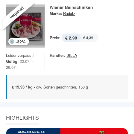
Wiener Beinschinken
Verpasst!
Marke:
Radatz
Preis:
€ 2,99
€ 4,39
-
32
%
Leider verpasst!
Händler:
BILLA
Gültig:
22.07. -
29.07.
€ 19,93 / kg -
div. Sorten geschnitten, 150 g
HIGHLIGHTS