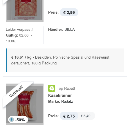
Preis:
€ 2,99
Leider verpasst!
Händler:
BILLA
Gültig:
02.06. -
10.06.
€ 16,61 / kg -
Beskiden, Polnische Spezial und Käsewurst
geräuchert, 180 g Packung
Verpasst!
Top Rabatt
Käsekrainer
Marke:
Radatz
Preis:
€ 2,75
€ 5,49
-
50
%