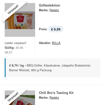
Grillselektion
Verpasst!
Marke:
Radatz
Preis:
€ 6,99
Leider verpasst!
Händler:
BILLA
Gültig:
30.06. -
08.07.
€ 8,74 / kg -
BBQ-Griller, Käsekrainer, Jalapeño Bratwürstel,
Berner Würstel, 800 g Packung
Chili Bro's Tasting Kit
Verpasst!
Marke:
Radatz