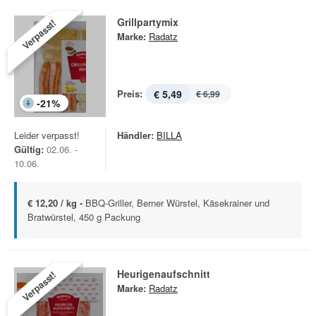
Grillpartymix
Verpasst!
Marke:
Radatz
Preis:
€ 5,49
€ 6,99
-
21
%
Leider verpasst!
Händler:
BILLA
Gültig:
02.06. -
10.06.
€ 12,20 / kg -
BBQ-Griller, Berner Würstel, Käsekrainer und
Bratwürstel, 450 g Packung
Heurigenaufschnitt
Verpasst!
Marke:
Radatz