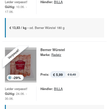
Leider verpasst!
Händler:
BILLA
Gültig:
10.06. -
17.06.
€ 13,83 / kg -
od. Berner Würstel 180 g
Berner Würstel
Verpasst!
Marke:
Radatz
Preis:
€ 5,99
€ 8,49
-
29
%
Leider verpasst!
Händler:
BILLA
Gültig:
24.06. -
30.06.