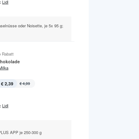
:
Lidl
selnüsse oder Noisette, je 5x 95 g;
 Rabatt
chokolade
Milka
€ 2,39
€ 4,99
:
Lidl
LUS APP je 250-300 g