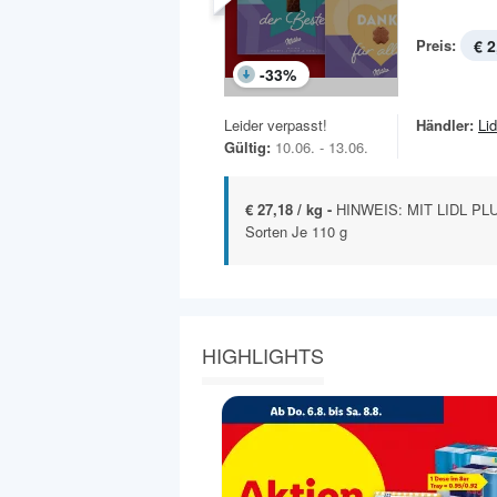
Preis:
€ 2
-
33
%
Leider verpasst!
Händler:
Lid
Gültig:
10.06. - 13.06.
€ 27,18 / kg -
HINWEIS: MIT LIDL PLU
Sorten Je 110 g
HIGHLIGHTS