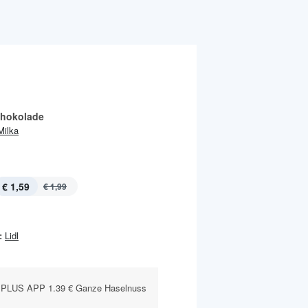
chokolade
Milka
€ 1,59
€ 1,99
:
Lidl
 PLUS APP 1.39 € Ganze Haselnuss