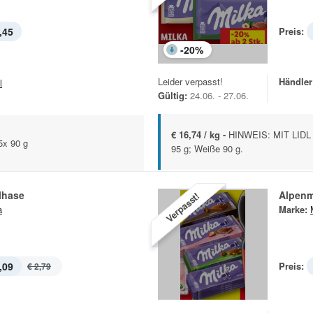
,45
Preis:
-
20
%
Leider verpasst!
Händler
l
Gültig:
24.06. - 27.06.
€ 16,74 / kg -
HINWEIS: MIT LIDL
5x 90 g
95 g; Weiße 90 g.
lhase
Alpenm
Verpasst!
a
Marke:
,09
Preis:
€ 2,79