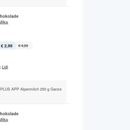
chokolade
Milka
€ 2,99
€ 4,99
:
Lidl
 PLUS APP Alpenmilch 250 g Ganze
chokolade
Milka