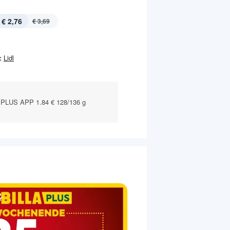
€ 2,76
€ 3,69
:
Lidl
PLUS APP 1.84 € 128/136 g