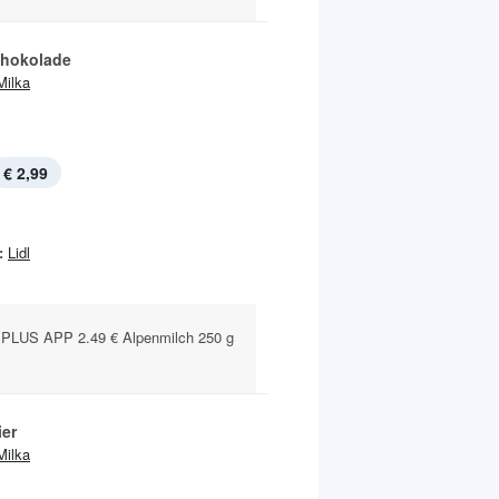
chokolade
Milka
€ 2,99
:
Lidl
PLUS APP 2.49 € Alpenmilch 250 g
ier
Milka