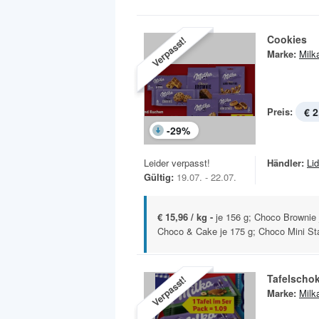
Cookies
Verpasst!
Marke:
Milk
Preis:
€ 2
-
29
%
Leider verpasst!
Händler:
Lid
Gültig:
19.07. - 22.07.
€ 15,96 / kg -
je 156 g; Choco Brownie 
Choco & Cake je 175 g; Choco Mini Star
Tafelscho
Verpasst!
Marke:
Milk