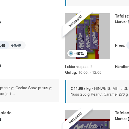
Tafels
Verpasst!
a
Marke:
,49
Preis:
€ 3,49
-
40
%
l
Leider verpasst!
Händler
Gültig:
10.05. - 12.05.
je 117 g; Cookie Snax je 165 g;
€ 11,96 / kg -
HINWEIS: MIT LIDL
s je 1...
Nuss 250 g Peanut Caramel 276 g
kolade
Tafels
Verpasst!
a
Marke: