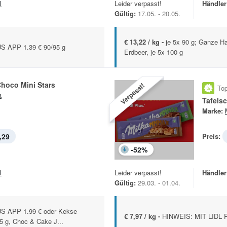
l
Leider verpasst!
Händler
Gültig:
17.05. - 20.05.
€ 13,22 / kg -
je 5x 90 g; Ganze Ha
S APP 1.39 € 90/95 g
Erdbeer, je 5x 100 g
hoco Mini Stars
Verpasst!
Top
a
Tafels
Marke:
,29
Preis:
-
52
%
l
Leider verpasst!
Händler
Gültig:
29.03. - 01.04.
S APP 1.99 € oder Kekse
€ 7,97 / kg -
HINWEIS: MIT LIDL P
5 g, Choc & Cake J...