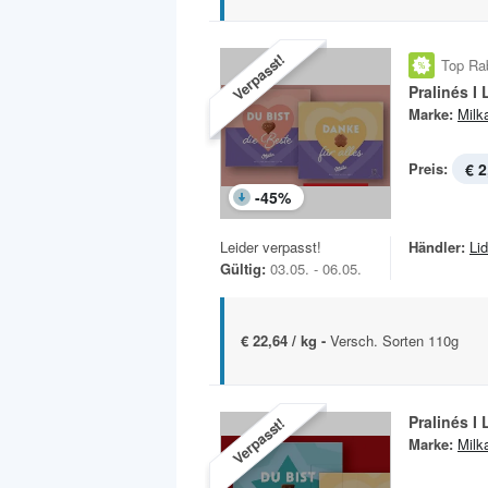
Verpasst!
Top Ra
Pralinés I
Marke:
Milk
Preis:
€ 2
-
45
%
Leider verpasst!
Händler:
Lid
Gültig:
03.05. - 06.05.
€ 22,64 / kg -
Versch. Sorten 110g
Pralinés I
Verpasst!
Marke:
Milk