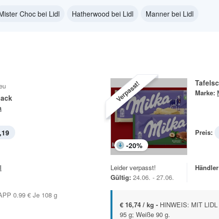
Mister Choc bei Lidl
Hatherwood bei Lidl
Manner bei Lidl
Tafels
Verpasst!
eu
Marke:
nack
a
,19
Preis:
-
20
%
l
Leider verpasst!
Händler
Gültig:
24.06. - 27.06.
PP 0.99 € Je 108 g
€ 16,74 / kg -
HINWEIS: MIT LIDL
95 g; Weiße 90 g.