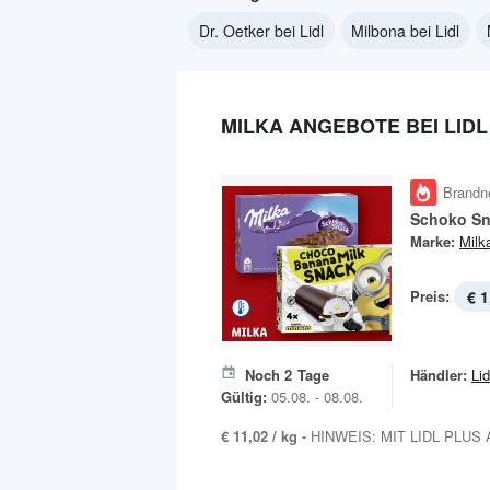
Dr. Oetker bei Lidl
Milbona bei Lidl
MILKA ANGEBOTE BEI LIDL
Brandn
Schoko S
Marke:
Milk
Preis:
€ 1
Noch
2
Tage
Händler:
Lid
Gültig:
05.08. - 08.08.
€ 11,02 / kg -
HINWEIS: MIT LIDL PLUS A