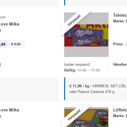
Tafels
Verpasst!
batt
Marke:
 Love Milka
a
,49
Preis:
€ 4,49
l
Leider verpasst!
Händler
Gültig:
10.06. - 13.06.
€ 11,96 / kg -
HINWEIS: MIT LIDL 
oder Peanut Caramel 276 g
 Love Milka
Löffele
Verpasst!
a
Marke: