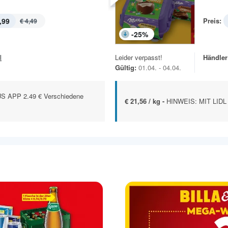
,99
Preis:
€ 4,49
-
25
%
l
Leider verpasst!
Händler
Gültig:
01.04. - 04.04.
S APP 2.49 € Verschiedene
€ 21,56 / kg -
HINWEIS: MIT LIDL 