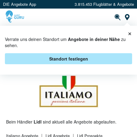
DIE Angebote App
3.815.453 Flugblätter & Angebote
St
×
PROSPEKTE
ANGEBOTE
CASHBACK
Verrate uns deinen Standort um
Angebote in deiner Nähe
zu
sehen.
ITALIAMO BEI LIDL - ANGEBOTE &
AKTIONEN
Standort festlegen
Beim Händler
Lidl
sind aktuell alle Angebote abgelaufen.
Italiamo
Angebote
Lidl
Angebote
Lidl
Prospekte