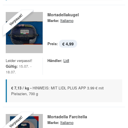
Mortadellakugel
Verpasst!
Marke:
Italiamo
Preis:
€ 4,99
Leider verpasst!
Händler:
Lidl
Gültig:
15.07. -
18.07.
€ 7,13 / kg -
HINWEIS: MIT LIDL PLUS APP 3.99 € mit
Pistazien, 700 g
Mortadella Farcitella
Verpasst!
Marke:
Italiamo