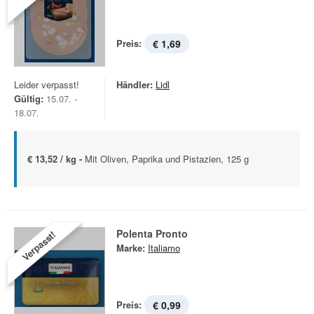
Preis:
€ 1,69
Leider verpasst!
Händler:
Lidl
Gültig:
15.07. -
18.07.
€ 13,52 / kg -
Mit Oliven, Paprika und Pistazien, 125 g
Polenta Pronto
Verpasst!
Marke:
Italiamo
Preis:
€ 0,99