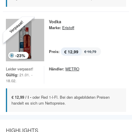
Vodka
Verpasst!
Marke:
Eristoff
Preis:
€ 12,99
€ 16,79
-
23
%
Leider verpasst!
Händler:
METRO
Gültig:
21.01. -
18.02.
€ 12,99 / l -
oder Red 1-l-Fl. Bei den abgebildeten Preisen
handelt es sich um Nettopreise.
HIGHLIGHTS