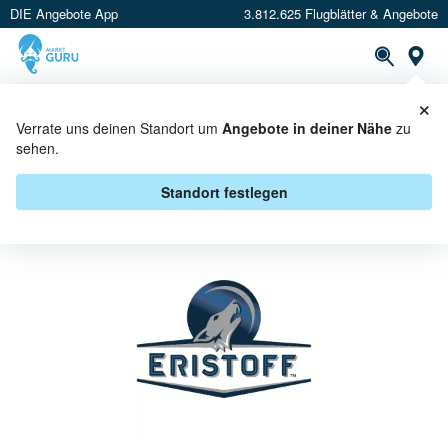
DIE Angebote App
3.812.625 Flugblätter & Angebote
St
×
PROSPEKTE
ANGEBOTE
CASHBACK
Verrate uns deinen Standort um
Angebote in deiner Nähe
zu
sehen.
ERISTOFF BEI METRO -
ANGEBOTE & AKTIONEN
Standort festlegen