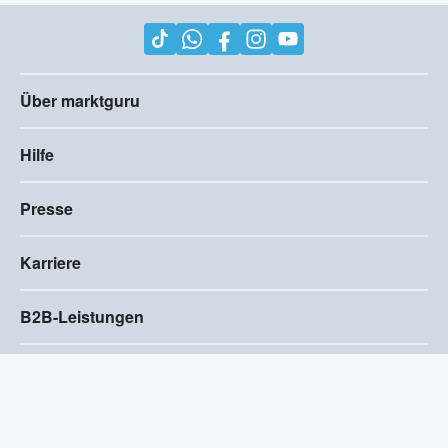
Über marktguru
Hilfe
Presse
Karriere
B2B-Leistungen
Impressum
AGB
Compliance
Barrierefreiheitserklärung
Datenschutz
Privatsphären-Einstellungen
2026
©
Visivo Consulting GmbH