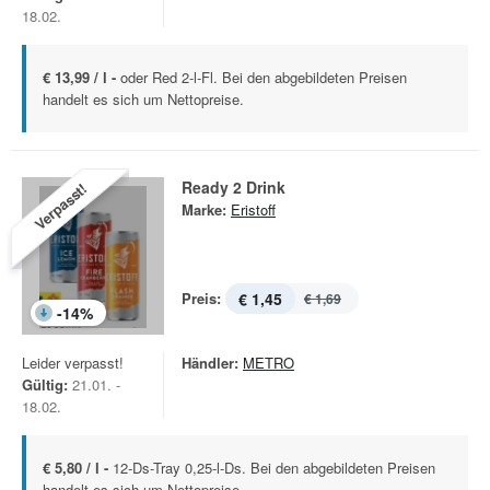
18.02.
€ 13,99 / l -
oder Red 2-l-Fl. Bei den abgebildeten Preisen
handelt es sich um Nettopreise.
Ready 2 Drink
Verpasst!
Marke:
Eristoff
Preis:
€ 1,45
€ 1,69
-
14
%
Leider verpasst!
Händler:
METRO
Gültig:
21.01. -
18.02.
€ 5,80 / l -
12-Ds-Tray 0,25-l-Ds. Bei den abgebildeten Preisen
handelt es sich um Nettopreise.