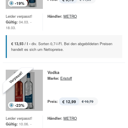
-
19
%
Leider verpasst!
Händler:
METRO
Gültig:
04.03. -
18.03.
€ 13,93 / l -
div. Sorten 0,7-l-Fl. Bei den abgebildeten Preisen
handelt es sich um Nettopreise.
Vodka
Verpasst!
Marke:
Eristoff
Preis:
€ 12,99
€ 16,79
-
23
%
Leider verpasst!
Händler:
METRO
Gültig:
10.06. -