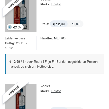
Verpasst!
Marke:
Eristoff
Preis:
€ 12,99
€ 16,39
-
21
%
Leider verpasst!
Händler:
METRO
Gültig:
26.11. -
10.12.
€ 12,99 / l -
oder Red 1-l-Fl je Fl. Bei den abgebildeten Preisen
handelt es sich um Nettopreise.
Vodka
Verpasst!
Marke:
Eristoff