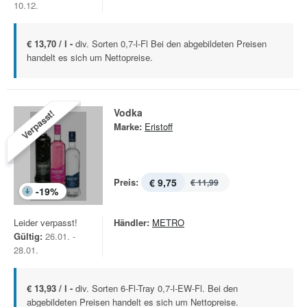
10.12.
€ 13,70 / l -
div. Sorten 0,7-l-Fl Bei den abgebildeten Preisen
handelt es sich um Nettopreise.
Vodka
Verpasst!
Marke:
Eristoff
Preis:
€ 9,75
€ 11,99
-
19
%
Leider verpasst!
Händler:
METRO
Gültig:
26.01. -
28.01.
€ 13,93 / l -
div. Sorten 6-Fl-Tray 0,7-l-EW-Fl. Bei den
abgebildeten Preisen handelt es sich um Nettopreise.