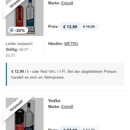
Verpasst!
Marke:
Eristoff
Preis:
€ 12,99
€ 16,59
-
22
%
Leider verpasst!
Händler:
METRO
Gültig:
08.07. -
22.07.
€ 12,99 / l -
oder Red 18% 1-l-Fl. Bei den abgebildeten Preisen
handelt es sich um Nettopreise.
Vodka
Verpasst!
Marke:
Eristoff
Preis: