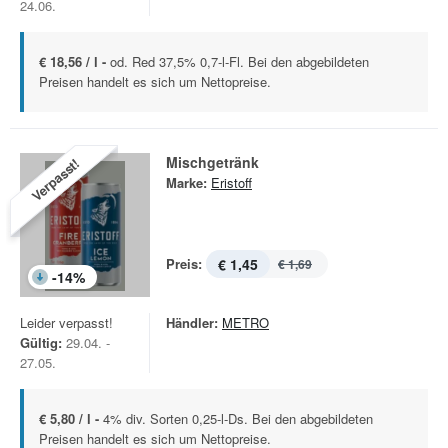
24.06.
€ 18,56 / l -
od. Red 37,5% 0,7-l-Fl. Bei den abgebildeten
Preisen handelt es sich um Nettopreise.
Mischgetränk
Verpasst!
Marke:
Eristoff
Preis:
€ 1,45
€ 1,69
-
14
%
Leider verpasst!
Händler:
METRO
Gültig:
29.04. -
27.05.
€ 5,80 / l -
4% div. Sorten 0,25-l-Ds. Bei den abgebildeten
Preisen handelt es sich um Nettopreise.