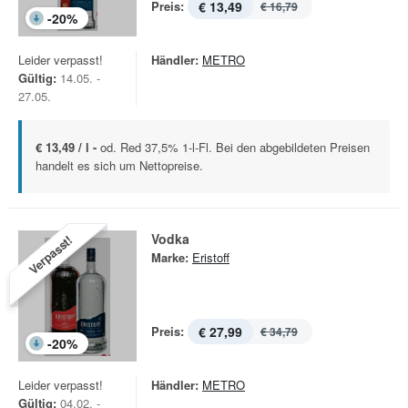
Preis:
€ 13,49
€ 16,79
-
20
%
Leider verpasst!
Händler:
METRO
Gültig:
14.05. -
27.05.
€ 13,49 / l -
od. Red 37,5% 1-l-Fl. Bei den abgebildeten Preisen
handelt es sich um Nettopreise.
Vodka
Verpasst!
Marke:
Eristoff
Preis:
€ 27,99
€ 34,79
-
20
%
Leider verpasst!
Händler:
METRO
Gültig:
04.02. -