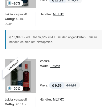
€ 27,99
€ 34,79
-
20
%
Leider verpasst!
Händler:
METRO
Gültig:
15.04. -
29.04.
€ 13,99 / l -
od. Red 37,5% 2-l-Fl. Bei den abgebildeten Preisen
handelt es sich um Nettopreise.
Vodka
Verpasst!
Marke:
Eristoff
Preis:
€ 9,59
€ 11,99
-
20
%
Leider verpasst!
Händler:
METRO
Gültig:
26.11. -