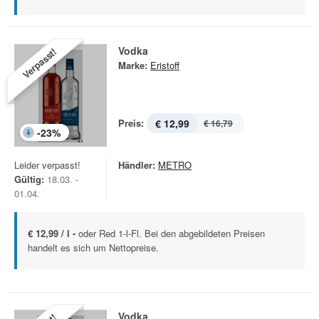
Vodka
Verpasst!
Marke:
Eristoff
Preis:
€ 12,99
€ 16,79
-
23
%
Leider verpasst!
Händler:
METRO
Gültig:
18.03. -
01.04.
€ 12,99 / l -
oder Red 1-l-Fl. Bei den abgebildeten Preisen
handelt es sich um Nettopreise.
Vodka