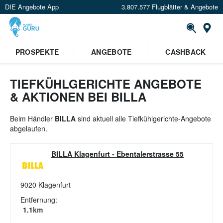
DIE Angebote App
3.807.577 Flugblätter & Angebote
St
×
PROSPEKTE
ANGEBOTE
CASHBACK
Verrate uns deinen Standort um
Angebote in deiner Nähe
zu
sehen.
TIEFKÜHLGERICHTE ANGEBOTE
& AKTIONEN BEI BILLA
Standort festlegen
Beim Händler
BILLA
sind aktuell alle Tiefkühlgerichte-Angebote
abgelaufen.
BILLA Klagenfurt
-
Ebentalerstrasse 55
9020
Klagenfurt
Entfernung:
1.1
km