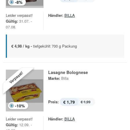
-
8
%
Leider verpasst!
Händler:
BILLA
Gültig:
31.07. -
07.08.
€ 4,98 / kg -
tiefgekühlt 700 g Packung
Lasagne Bolognese
Verpasst!
Marke:
Billa
Preis:
€ 1,79
€ 1,99
-
10
%
Leider verpasst!
Händler:
BILLA
Gültig:
12.09. -