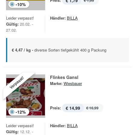
Preis:
€ 1,79
€ 1,99
-
10
%
Leider verpasst!
Händler:
BILLA
Gültig:
20.02. -
27.02.
€ 4,47 / kg -
diverse Sorten tiefgekühlt 400 g Packung
Flinkes Gansl
Verpasst!
Marke:
Wiesbauer
Preis:
€ 14,99
€ 16,99
-
12
%
Leider verpasst!
Händler:
BILLA
Gültig:
12.12. -