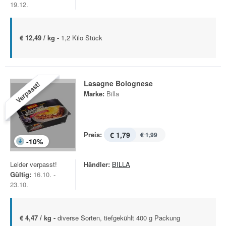
19.12.
€ 12,49 / kg -
1,2 Kilo Stück
Lasagne Bolognese
Verpasst!
Marke:
Billa
Preis:
€ 1,79
€ 1,99
-
10
%
Leider verpasst!
Händler:
BILLA
Gültig:
16.10. -
23.10.
€ 4,47 / kg -
diverse Sorten, tiefgekühlt 400 g Packung