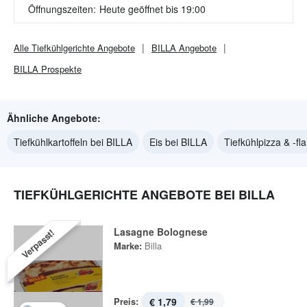
Öffnungszeiten:
Heute geöffnet bis 19:00
Alle
Tiefkühlgerichte
Angebote
BILLA
Angebote
BILLA
Prospekte
Ähnliche Angebote:
Tiefkühlkartoffeln bei BILLA
Eis bei BILLA
Tiefkühlpizza & -f
TIEFKÜHLGERICHTE ANGEBOTE BEI BILLA
Lasagne Bolognese
Verpasst!
Marke:
Billa
Preis:
€ 1,79
€ 1,99