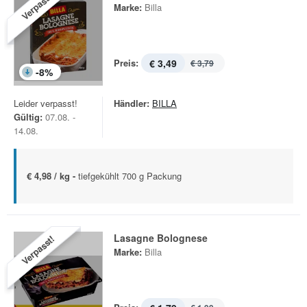
Verpasst!
Marke:
Billa
Preis:
€ 3,49
€ 3,79
-
8
%
Leider verpasst!
Händler:
BILLA
Gültig:
07.08. -
14.08.
€ 4,98 / kg -
tiefgekühlt 700 g Packung
Lasagne Bolognese
Verpasst!
Marke:
Billa