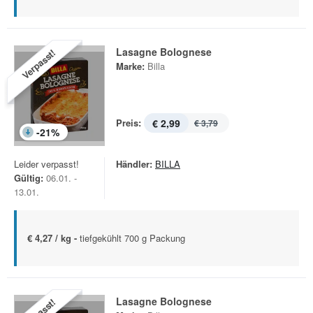
Lasagne Bolognese
Verpasst!
Marke:
Billa
Preis:
€ 2,99
€ 3,79
-
21
%
Leider verpasst!
Händler:
BILLA
Gültig:
06.01. -
13.01.
€ 4,27 / kg -
tiefgekühlt 700 g Packung
Lasagne Bolognese