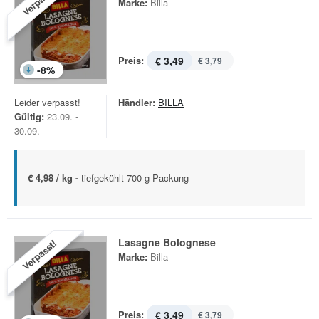
Verpasst!
Marke:
Billa
Preis:
€ 3,49
€ 3,79
-
8
%
Leider verpasst!
Händler:
BILLA
Gültig:
23.09. -
30.09.
€ 4,98 / kg -
tiefgekühlt 700 g Packung
Lasagne Bolognese
Verpasst!
Marke:
Billa
Preis:
€ 3,49
€ 3,79