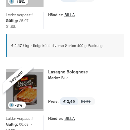
-
10
%
Leider verpasst!
Händler:
BILLA
Gültig:
25.07. -
01.08.
€ 4,47 / kg -
tiefgekühlt diverse Sorten 400 g Packung
Lasagne Bolognese
Verpasst!
Marke:
Billa
Preis:
€ 3,49
€ 3,79
-
8
%
Leider verpasst!
Händler:
BILLA
Gültig:
06.03. -
13.03.