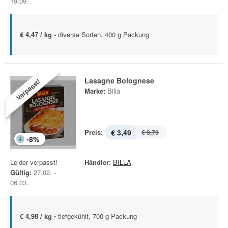
19.09.
€ 4,47 / kg -
diverse Sorten, 400 g Packung
Lasagne Bolognese
Verpasst!
Marke:
Billa
Preis:
€ 3,49
€ 3,79
-
8
%
Leider verpasst!
Händler:
BILLA
Gültig:
27.02. -
06.03.
€ 4,98 / kg -
tiefgekühlt, 700 g Packung