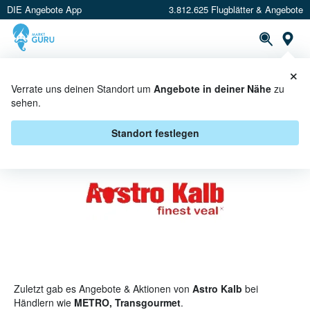
DIE Angebote App
3.812.625 Flugblätter & Angebote
St
×
PROSPEKTE
ANGEBOTE
CASHBACK
Verrate uns deinen Standort um
Angebote in deiner Nähe
zu
sehen.
ASTRO KALB ANGEBOTE &
AKTIONEN
Standort festlegen
Zuletzt gab es Angebote & Aktionen von
Astro Kalb
bei
Händlern wie
METRO, Transgourmet
.