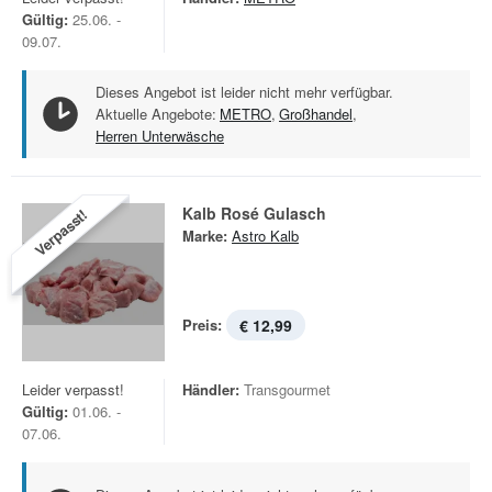
Gültig:
25.06. -
09.07.
Dieses Angebot ist leider nicht mehr verfügbar.
Aktuelle Angebote:
METRO
,
Großhandel
,
Herren Unterwäsche
Kalb Rosé Gulasch
Verpasst!
Marke:
Astro Kalb
Preis:
€ 12,99
Leider verpasst!
Händler:
Transgourmet
Gültig:
01.06. -
07.06.