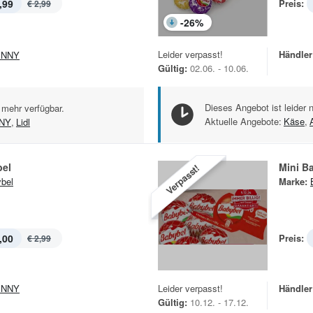
,99
Preis:
€ 2,99
-
26
%
Leider verpasst!
Händler
ENNY
Gültig:
02.06. - 10.06.
Dieses Angebot ist leider 
 mehr verfügbar.
Aktuelle Angebote:
Käse
,
NY
,
Lidl
bel
Mini B
Verpasst!
bel
Marke:
,00
Preis:
€ 2,99
ENNY
Leider verpasst!
Händler
Gültig:
10.12. - 17.12.