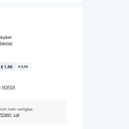
abybel
Babybel
€ 1,99
€ 2,99
:
HOFER
nicht mehr verfügbar.
PENNY
,
Lidl