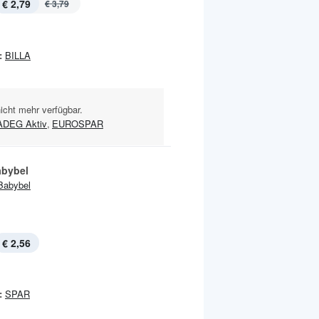
€ 2,79
€ 3,79
:
BILLA
nicht mehr verfügbar.
ADEG Aktiv
,
EUROSPAR
abybel
Babybel
€ 2,56
:
SPAR