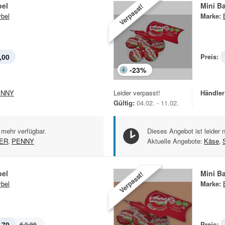
bel
Mini B
Verpasst!
bel
Marke:
,00
Preis:
-
23
%
ENNY
Leider verpasst!
Händler
Gültig:
04.02. - 11.02.
 mehr verfügbar.
Dieses Angebot ist leider 
ER
,
PENNY
Aktuelle Angebote:
Käse
,
bel
Mini B
Verpasst!
bel
Marke:
,79
Preis:
€ 2,99