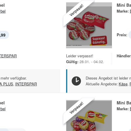
bel
Mini B
Verpasst!
bel
Marke:
,99
Preis:
TERSPAR
Leider verpasst!
Händler
Gültig:
28.01. - 04.02.
 mehr verfügbar.
Dieses Angebot ist leider 
LA PLUS
,
INTERSPAR
Aktuelle Angebote:
Käse
,
bel
Mini B
Verpasst!
bel
Marke: