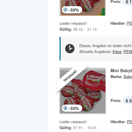
Preis:
€ 1
-
33
%
Leider verpasst!
Händler:
P
Gültig:
28.12. - 31.12.
Dieses Angebot ist leider nicht
Aktuelle Angebote:
Käse
,
PEN
Mini Baby
Verpasst!
Marke:
Baby
Preis:
€ 2
-
33
%
Leider verpasst!
Händler:
P
Gültig:
07.01. - 14.01.