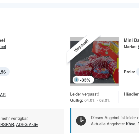
bel
Mini B
Verpasst!
bel
Marke:
,56
Preis:
-
33
%
Leider verpasst!
Händler
PAR
Gültig:
04.01. - 08.01.
Dieses Angebot ist leider 
 mehr verfügbar.
Aktuelle Angebote:
Käse
,
ERSPAR
,
ADEG Aktiv