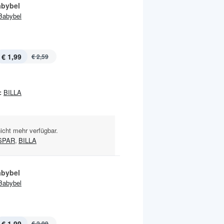
abybel
Babybel
€ 1,99
€ 2,59
:
BILLA
nicht mehr verfügbar.
SPAR
,
BILLA
abybel
Babybel
€ 1,99
€ 2,99