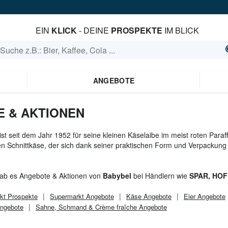
EIN
KLICK
- DEINE
PROSPEKTE
IM BLICK
ANGEBOTE
 & AKTIONEN
ist seit dem Jahr 1952 für seine kleinen Käselaibe im meist roten Paraf
en Schnittkäse, der sich dank seiner praktischen Form und Verpackung
gab es Angebote & Aktionen von
Babybel
bei Händlern wie
SPAR, HOF
kt
Prospekte
Supermarkt
Angebote
Käse Angebote
Eier Angebote
Angebote
Sahne, Schmand & Crème fraîche Angebote