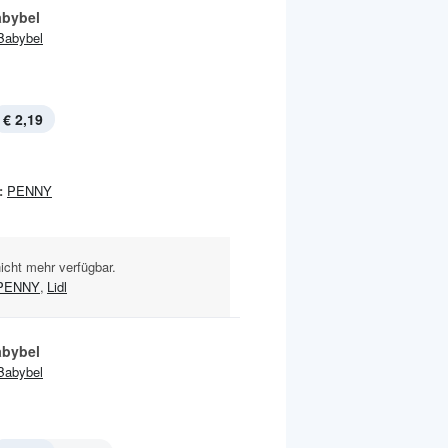
abybel
Babybel
€ 2,19
:
PENNY
nicht mehr verfügbar.
PENNY
,
Lidl
abybel
Babybel