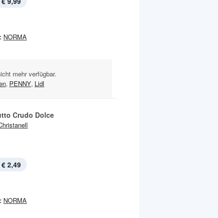
€ 9,99
:
NORMA
nicht mehr verfügbar.
en
,
PENNY
,
Lidl
utto Crudo Dolce
Christanell
€ 2,49
:
NORMA