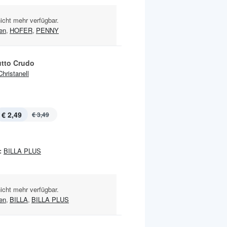
nicht mehr verfügbar.
en
,
HOFER
,
PENNY
utto Crudo
Christanell
€ 2,49
€ 3,49
:
BILLA PLUS
nicht mehr verfügbar.
en
,
BILLA
,
BILLA PLUS