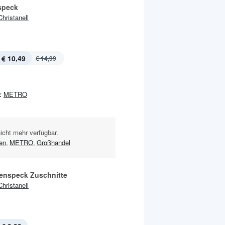
speck
Christanell
€ 10,49
€ 14,99
:
METRO
nicht mehr verfügbar.
en
,
METRO
,
Großhandel
enspeck Zuschnitte
Christanell