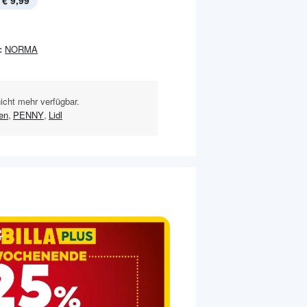
€ 9,99
:
NORMA
nicht mehr verfügbar.
en
,
PENNY
,
Lidl