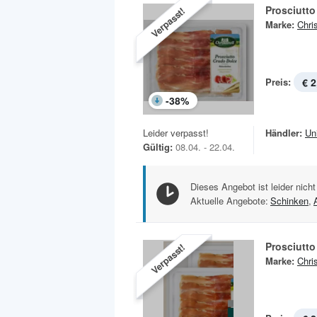
Prosciutto
Verpasst!
Marke:
Chris
Preis:
€ 2
-
38
%
Leider verpasst!
Händler:
Un
Gültig:
08.04. - 22.04.
Dieses Angebot ist leider nicht
Aktuelle Angebote:
Schinken
,
Prosciutt
Verpasst!
Marke:
Chris