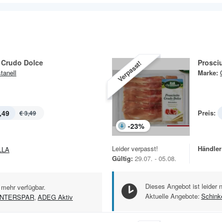
 Crudo Dolce
Prosci
Verpasst!
tanell
Marke:
,49
Preis:
€ 3,49
-
23
%
Leider verpasst!
Händler
LLA
Gültig:
29.07. - 05.08.
Dieses Angebot ist leider 
 mehr verfügbar.
Aktuelle Angebote:
Schink
INTERSPAR
,
ADEG Aktiv