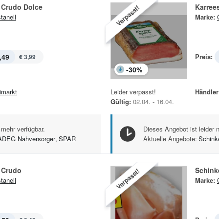
 Crudo Dolce
Karree
Verpasst!
tanell
Marke:
,49
Preis:
€ 3,99
-
30
%
imarkt
Leider verpasst!
Händler
Gültig:
02.04. - 16.04.
 mehr verfügbar.
Dieses Angebot ist leider 
ADEG Nahversorger
,
SPAR
Aktuelle Angebote:
Schink
o Crudo
Schink
Verpasst!
tanell
Marke: