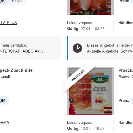
,59
Preis:
€ 3,49
LLA PLUS
Leider verpasst!
Händler
Gültig:
27.04. - 03.05.
 mehr verfügbar.
Dieses Angebot ist leider 
INTERSPAR
,
ADEG Aktiv
Aktuelle Angebote:
Schink
peck Zuschnitte
Prosci
Verpasst!
tanell
Marke:
,99
Preis:
ORMA
Leider verpasst!
Händler
Gültig:
13.07. - 19.07.