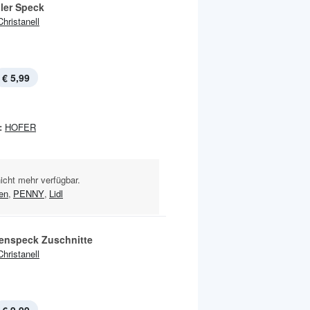
oler Speck
Christanell
€ 5,99
:
HOFER
nicht mehr verfügbar.
en
,
PENNY
,
Lidl
enspeck Zuschnitte
Christanell