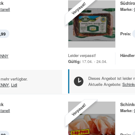
ck
Südtir
Verpasst!
tanell
Marke:
,99
Preis:
Leider verpasst!
Händler
ENNY
Gültig:
17.04. - 24.04.
Dieses Angebot ist leider 
 mehr verfügbar.
Aktuelle Angebote:
Schink
ENNY
,
Lidl
ck
Schink
Verpasst!
tanell
Marke:
Preis: