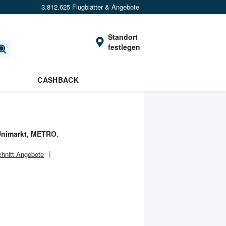
3.812.625 Flugblätter & Angebote
Standort
festlegen
CASHBACK
Unimarkt, METRO
.
hnitt Angebote