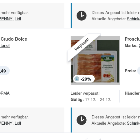
 mehr verfügbar.
Dieses Angebot ist leider 
PENNY
,
Lidl
Aktuelle Angebote:
Schink
 Crudo Dolce
Prosci
Verpasst!
tanell
Marke:
,49
Preis:
-
29
%
ORMA
Leider verpasst!
Händler
Gültig:
17.12. - 24.12.
 mehr verfügbar.
Dieses Angebot ist leider 
PENNY
,
Lidl
Aktuelle Angebote:
Schink