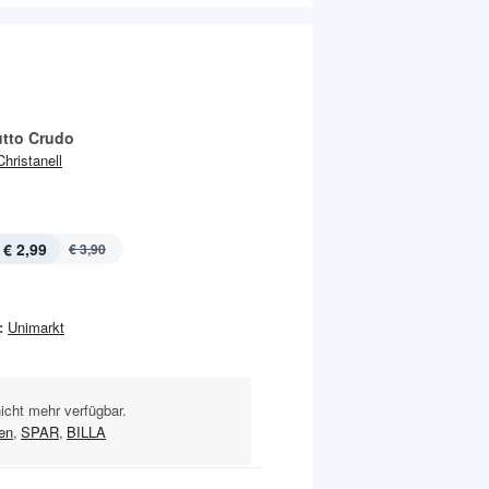
utto Crudo
Christanell
€ 2,99
€ 3,90
:
Unimarkt
nicht mehr verfügbar.
en
,
SPAR
,
BILLA