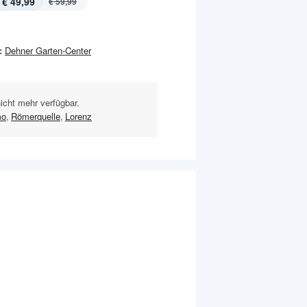
€ 49,99
€ 59,99
:
Dehner Garten-Center
nicht mehr verfügbar.
mo
,
Römerquelle
,
Lorenz