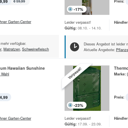
9,99
Preis:
€ 59,99
-
17
%
hner Garten-Center
Leider verpasst!
Händler
Gültig:
08.10. - 14.10.
 mehr verfügbar.
Dieses Angebot ist leider 
r
,
Matratzen
,
Schweinefleisch
Aktuelle Angebote:
Pflanz
um Hawaiian Sunshine
Therm
Verpasst!
 Wahl
Marke:
4,99
Preis:
-
23
%
hner Garten-Center
Leider verpasst!
Händler
Gültig:
17.09. - 23.09.