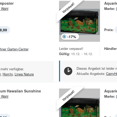
mposter
Aquari
Verpasst!
 Wahl
Marke:
9,99
Preis:
-
17
%
Leider verpasst!
Händler
hner Garten-Center
Gültig:
10.12. - 16.12.
Dieses Angebot ist leider 
 mehr verfügbar.
Aktuelle Angebote:
Carry
r
,
Hom'in
,
Linea Natura
um Hawaiian Sunshine
Aquari
Verpasst!
 Wahl
Marke: