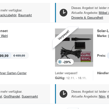
Dieses Angebot ist leider 
 mehr verfügbar.
Aktuelle Angebote:
Möbel
ackzubehör
,
Baumarkt
Drogerie & Gesundheit
nset
Solar-L
Verpasst!
 Wahl
Marke:
99,99
Preis:
€ 499,99
-
29
%
hner Garten-Center
Leider verpasst!
Händler
Gültig:
12.11. - 18.11.
 mehr verfügbar.
Dieses Angebot ist leider 
el
,
Großhandel
,
Supermarkt
Aktuelle Angebote:
Nöm
,
K