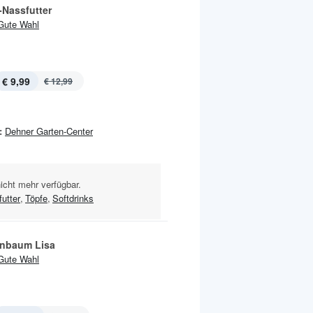
-Nassfutter
Gute Wahl
€ 9,99
€ 12,99
:
Dehner Garten-Center
nicht mehr verfügbar.
utter
,
Töpfe
,
Softdrinks
nbaum Lisa
Gute Wahl