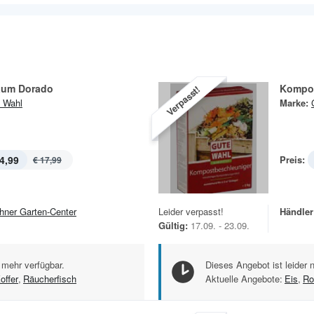
aum Dorado
Kompos
Verpasst!
 Wahl
Marke:
4,99
Preis:
€ 17,99
hner Garten-Center
Leider verpasst!
Händler
Gültig:
17.09. - 23.09.
 mehr verfügbar.
Dieses Angebot ist leider 
offer
,
Räucherfisch
Aktuelle Angebote:
Eis
,
Ro