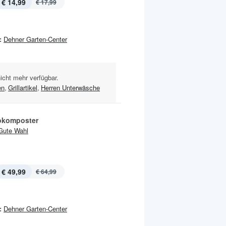
€ 14,99
€ 17,99
:
Dehner Garten-Center
nicht mehr verfügbar.
en
,
Grillartikel
,
Herren Unterwäsche
okomposter
Gute Wahl
€ 49,99
€ 64,99
:
Dehner Garten-Center