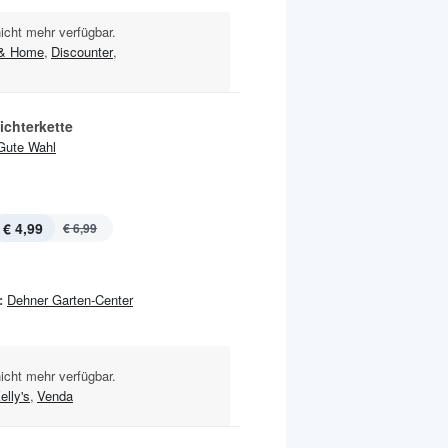
nicht mehr verfügbar.
 & Home
,
Discounter
,
ichterkette
Gute Wahl
€ 4,99
€ 6,99
:
Dehner Garten-Center
nicht mehr verfügbar.
elly's
,
Venda