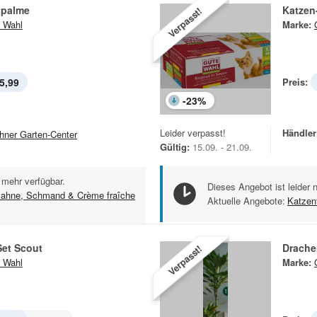
tpalme
Katzen
Verpasst!
 Wahl
Marke:
5,99
Preis:
-
23
%
Leider verpasst!
Händler
hner Garten-Center
Gültig:
15.09. - 21.09.
 mehr verfügbar.
Dieses Angebot ist leider 
ahne, Schmand & Crème fraîche
Aktuelle Angebote:
Katzenf
Set Scout
Drache
Verpasst!
 Wahl
Marke: