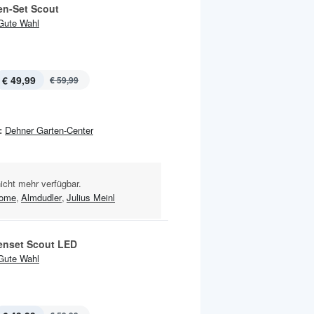
en-Set Scout
Gute Wahl
€ 49,99
€ 59,99
:
Dehner Garten-Center
nicht mehr verfügbar.
Home
,
Almdudler
,
Julius Meinl
enset Scout LED
Gute Wahl