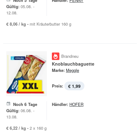
Noch
5
Tage
Händler:
PENNY
Gültig:
05.08. -
12.08.
€ 8,06 / kg -
mit Kräuterbutter 160 g
Brandneu
Knoblauchbaguette
Marke:
Meggle
Preis:
€ 1,99
Noch
6
Tage
Händler:
HOFER
Gültig:
06.08. -
13.08.
€ 6,22 / kg -
2 x 160 g