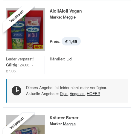
AioliAioli Vegan
Verpasst!
Marke:
Meggle
Preis:
€ 1,69
Leider verpasst!
Händler:
Lidl
Gültig:
24.06. -
27.06.
Dieses Angebot ist leider nicht mehr verfügbar.
Aktuelle Angebote:
Dips
,
Veganes
,
HOFER
Kräuter Butter
Verpasst!
Marke:
Meggle