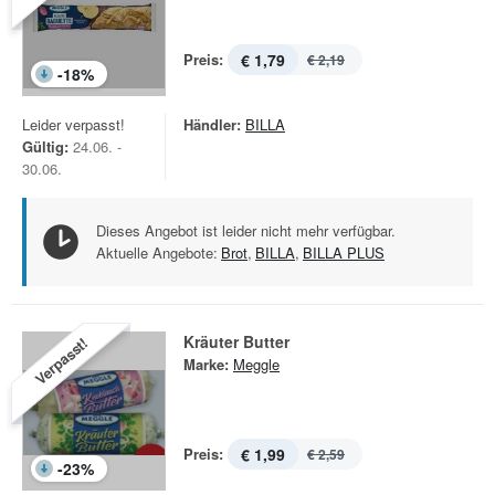
Preis:
€ 1,79
€ 2,19
-
18
%
Leider verpasst!
Händler:
BILLA
Gültig:
24.06. -
30.06.
Dieses Angebot ist leider nicht mehr verfügbar.
Aktuelle Angebote:
Brot
,
BILLA
,
BILLA PLUS
Kräuter Butter
Verpasst!
Marke:
Meggle
Preis:
€ 1,99
€ 2,59
-
23
%