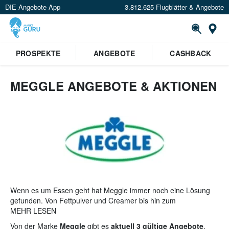
DIE Angebote App
3.812.625 Flugblätter & Angebote
St
×
PROSPEKTE
ANGEBOTE
CASHBACK
Verrate uns deinen Standort um
Angebote in deiner Nähe
zu
sehen.
MEGGLE ANGEBOTE & AKTIONEN
Standort festlegen
Wenn es um Essen geht hat Meggle immer noch eine Lösung
gefunden. Von Fettpulver und Creamer bis hin zum
Kaffeeweißer begeistert man sich hier lösungsorientiert für
MEHR LESEN
Innovation und hohe Qualität.
Von der Marke
Meggle
gibt es
aktuell 3 gültige Angebote
.