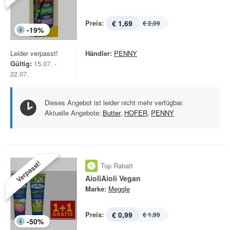
Preis:
€ 1,69
€ 2,09
-
19
%
Leider verpasst!
Händler:
PENNY
Gültig:
15.07. -
22.07.
Dieses Angebot ist leider nicht mehr verfügbar.
Aktuelle Angebote:
Butter
,
HOFER
,
PENNY
Verpasst!
Top Rabatt
AioliAioli Vegan
Marke:
Meggle
Preis:
€ 0,99
€ 1,99
-
50
%