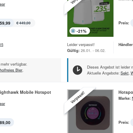
ear
59,99
Preis:
€ 449,00
-
21
%
15
Leider verpasst!
Händler
Gültig:
26.01. - 06.02.
 mehr verfügbar.
Dieses Angebot ist leider 
holfreies Bier
,
Aktuelle Angebote:
Sekt
,
W
ighthawk Mobile Hotspot
Hotspo
Verpasst!
Marke:
ear
89,00
Preis: