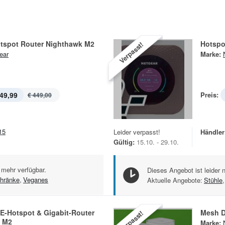
otspot Router Nighthawk M2
Hotspo
Verpasst!
ear
Marke:
49,99
Preis:
€ 449,00
15
Leider verpasst!
Händler
Gültig:
15.10. - 29.10.
 mehr verfügbar.
Dieses Angebot ist leider 
hränke
,
Veganes
Aktuelle Angebote:
Stühle
,
E-Hotspot & Gigabit-Router
Mesh D
Verpasst!
 M2
Marke: