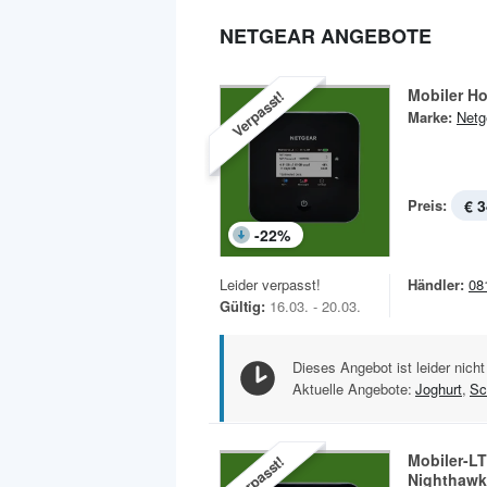
NETGEAR ANGEBOTE
Mobiler H
Verpasst!
Marke:
Netg
Preis:
€ 3
-
22
%
Leider verpasst!
Händler:
08
Gültig:
16.03. - 20.03.
Dieses Angebot ist leider nicht
Aktuelle Angebote:
Joghurt
,
Sc
Mobiler-LT
Verpasst!
Nighthawk