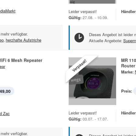
diaMarkt
Leider verpasst!
Händler
Gültig:
27.08. - 10.09.
 mehr verfügbar.
Dieses Angebot ist leider 
eo
,
herzhafte Aufstriche
Aktuelle Angebote:
Superm
WiFi 6 Mesh Repeater
MR 110
Verpasst!
Router
ear
Marke:
49,00
Preis:
Leider verpasst!
Händler
d Zac
Gültig:
03.07. - 17.07.
 mehr verfügbar.
Dieses Angebot ist leider 