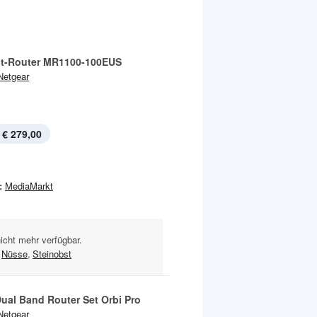
t-Router MR1100-100EUS
Netgear
€ 279,00
:
MediaMarkt
nicht mehr verfügbar.
Nüsse
,
Steinobst
ual Band Router Set Orbi Pro
Netgear