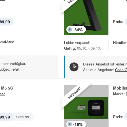
89,00
Preis:
-
34
%
diaMarkt
Leider verpasst!
Händler
Gültig:
05.10. - 09.10.
 mehr verfügbar.
Dieses Angebot ist leider 
udget
,
Tefal
Aktuelle Angebote:
Coca-C
 M5 5G
Mobile
Verpasst!
ear
Marke:
99,99
Preis:
€ 899,99
-
16
%