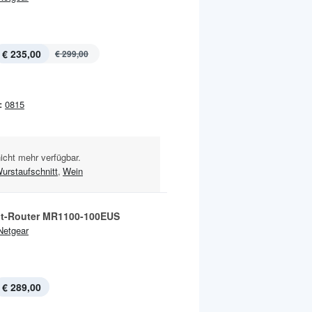
€ 235,00
€ 299,00
:
0815
nicht mehr verfügbar.
urstaufschnitt
,
Wein
t-Router MR1100-100EUS
Netgear
€ 289,00