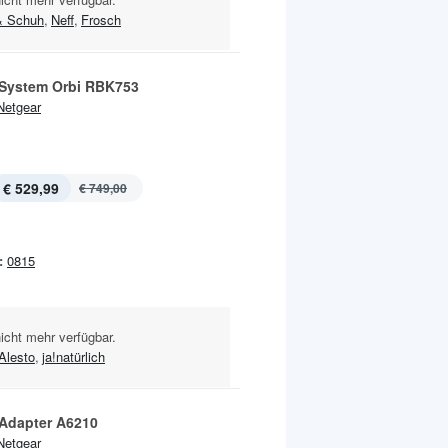
& Schuh
,
Neff
,
Frosch
System Orbi RBK753
Netgear
€ 529,99
€ 749,00
:
0815
nicht mehr verfügbar.
Alesto
,
ja!natürlich
dapter A6210
Netgear