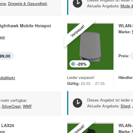
ome
,
Drogerie & Gesundheit
,
Aktuelle Angebote:
Mode 
ighthawk Mobile Hotspot
WLAN-
Verpasst!
Marke:
ear
99,00
Preis:
-
29
%
Leider verpasst!
Händler
diaMarkt
Gültig:
23.03. - 27.03.
Dieses Angebot ist leider 
 mehr verfügbar.
Aktuelle Angebote:
Stiegl
,
,
SilverCrest
,
WMF
 LAX20
WLAN-A
Verpasst!
ear
Marke: