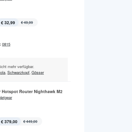
€ 32,99
€ 49,99
:
0815
nicht mehr verfügbar.
ola
,
Schwarzkopf
,
Gösser
r Hotspot Router Nighthawk M2
Netgear
€ 379,00
€ 449,00