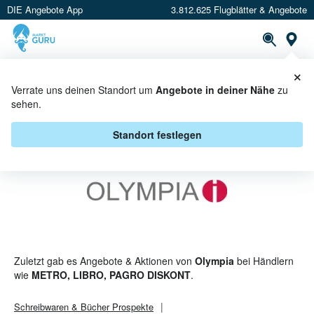
DIE Angebote App
3.812.625 Flugblätter & Angebote
St
×
PROSPEKTE
ANGEBOTE
CASHBACK
Verrate uns deinen Standort um
Angebote in deiner Nähe
zu
sehen.
OLYMPIA ANGEBOTE & AKTIONEN
Standort festlegen
Zuletzt gab es Angebote & Aktionen von
Olympia
bei Händlern
wie
METRO, LIBRO, PAGRO DISKONT
.
Schreibwaren & Bücher
Prospekte