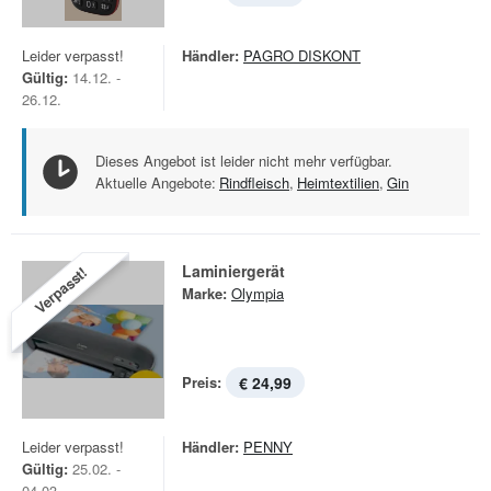
Leider verpasst!
Händler:
PAGRO DISKONT
Gültig:
14.12. -
26.12.
Dieses Angebot ist leider nicht mehr verfügbar.
Aktuelle Angebote:
Rindfleisch
,
Heimtextilien
,
Gin
Laminiergerät
Verpasst!
Marke:
Olympia
Preis:
€ 24,99
Leider verpasst!
Händler:
PENNY
Gültig:
25.02. -
04.03.