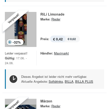
RiLi Limonade
Verpasst!
Marke:
Rieder
Preis:
€ 0,42
€ 0,62
-
32
%
Leider verpasst!
Händler:
Maximarkt
Gültig:
17.06. -
24.06.
Dieses Angebot ist leider nicht mehr verfügbar.
Aktuelle Angebote:
Softdrinks
,
BILLA
,
BILLA PLUS
Märzen
Verpasst!
Marke:
Rieder