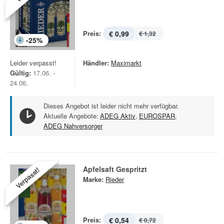
Preis:
€ 0,99
€ 1,32
-
25
%
Leider verpasst!
Händler:
Maximarkt
Gültig:
17.06. -
24.06.
Dieses Angebot ist leider nicht mehr verfügbar.
Aktuelle Angebote:
ADEG Aktiv
,
EUROSPAR
,
ADEG Nahversorger
Apfelsaft Gespritzt
Verpasst!
Marke:
Rieder
Preis:
€ 0,54
€ 0,72