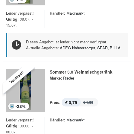
Leider verpasst!
Händler:
Maximarkt
Gültig:
08.07. -
15.07.
Dieses Angebot ist leider nicht mehr verfügbar.
Aktuelle Angebote:
ADEG Nahversorger
,
SPAR
,
BILLA
Sommer 3.0 Weinmischgetränk
Verpasst!
Marke:
Rieder
Preis:
€ 0,79
€ 1,09
-
28
%
Leider verpasst!
Händler:
Maximarkt
Gültig:
30.06. -
08.07.