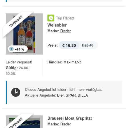
Verpasst!
Top Rabatt
Weissbier
Marke:
Rieder
Preis:
€ 16,80
€ 28,40
-
41
%
Leider verpasst!
Händler:
Maximarkt
Gültig:
24.06. -
30.06.
Dieses Angebot ist leider nicht mehr verfügbar.
Aktuelle Angebote:
Bier
,
SPAR
,
BILLA
Brauerei Most G'spritzt
Verpasst!
Marke:
Rieder