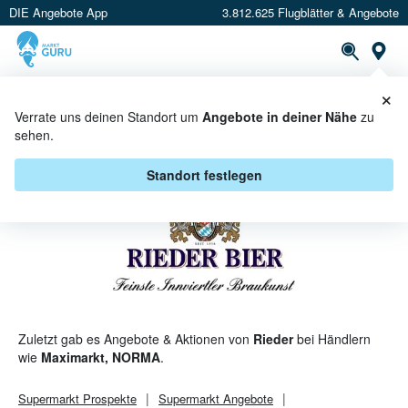
DIE Angebote App
3.812.625 Flugblätter & Angebote
St
×
PROSPEKTE
ANGEBOTE
CASHBACK
Verrate uns deinen Standort um
Angebote in deiner Nähe
zu
sehen.
RIEDER ANGEBOTE & AKTIONEN
Standort festlegen
Zuletzt gab es Angebote & Aktionen von
Rieder
bei Händlern
wie
Maximarkt, NORMA
.
Supermarkt
Prospekte
Supermarkt
Angebote