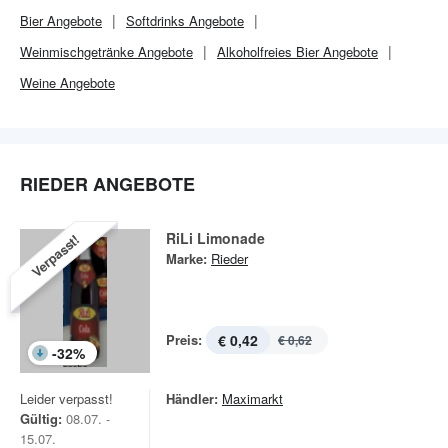
Bier Angebote
Softdrinks Angebote
Weinmischgetränke Angebote
Alkoholfreies Bier Angebote
Weine Angebote
RIEDER ANGEBOTE
RiLi Limonade
Verpasst!
Marke:
Rieder
Preis:
€ 0,42
€ 0,62
-
32
%
Leider verpasst!
Händler:
Maximarkt
Gültig:
08.07. -
15.07.