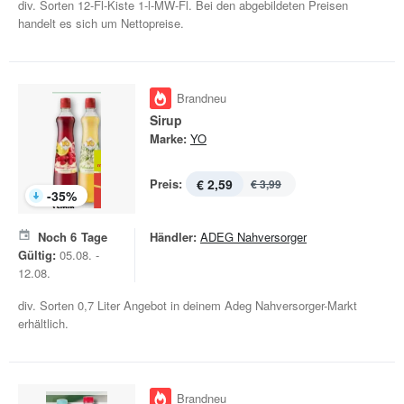
div. Sorten 12-Fl-Kiste 1-l-MW-Fl. Bei den abgebildeten Preisen
handelt es sich um Nettopreise.
Brandneu
Sirup
Marke:
YO
Preis:
€ 2,59
€ 3,99
-
35
%
Noch
6
Tage
Händler:
ADEG Nahversorger
Gültig:
05.08. -
12.08.
div. Sorten 0,7 Liter Angebot in deinem Adeg Nahversorger-Markt
erhältlich.
Brandneu