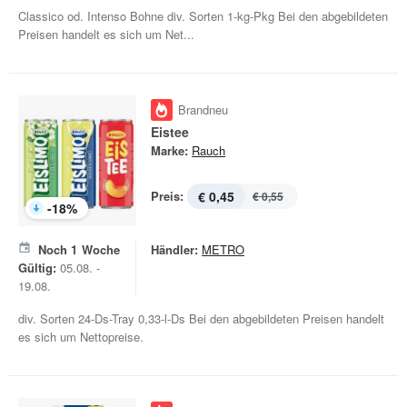
Classico od. Intenso Bohne div. Sorten 1-kg-Pkg Bei den abgebildeten
Preisen handelt es sich um Net...
Brandneu
Eistee
Marke:
Rauch
Preis:
€ 0,45
€ 0,55
-
18
%
Noch
1
Woche
Händler:
METRO
Gültig:
05.08. -
19.08.
div. Sorten 24-Ds-Tray 0,33-l-Ds Bei den abgebildeten Preisen handelt
es sich um Nettopreise.