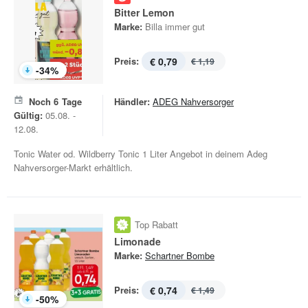
Bitter Lemon
Marke:
Billa immer gut
Preis:
€ 0,79
€ 1,19
-
34
%
Noch
6
Tage
Händler:
ADEG Nahversorger
Gültig:
05.08. -
12.08.
Tonic Water od. Wildberry Tonic 1 Liter Angebot in deinem Adeg
Nahversorger-Markt erhältlich.
Top Rabatt
Limonade
Marke:
Schartner Bombe
Preis:
€ 0,74
€ 1,49
-
50
%