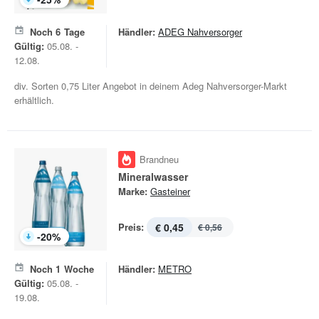
Noch
6
Tage
Händler:
ADEG Nahversorger
Gültig:
05.08. -
12.08.
div. Sorten 0,75 Liter Angebot in deinem Adeg Nahversorger-Markt
erhältlich.
Brandneu
Mineralwasser
Marke:
Gasteiner
Preis:
€ 0,45
€ 0,56
-
20
%
Noch
1
Woche
Händler:
METRO
Gültig:
05.08. -
19.08.