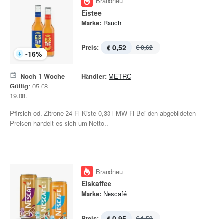
Brandneu
Eistee
Marke:
Rauch
Preis:
€ 0,52
€ 0,62
-
16
%
Noch
1
Woche
Händler:
METRO
Gültig:
05.08. -
19.08.
Pfirsich od. Zitrone 24-Fl-Kiste 0,33-l-MW-Fl Bei den abgebildeten
Preisen handelt es sich um Netto...
Brandneu
Eiskaffee
Marke:
Nescafé
Preis:
€ 0,95
€ 1,59