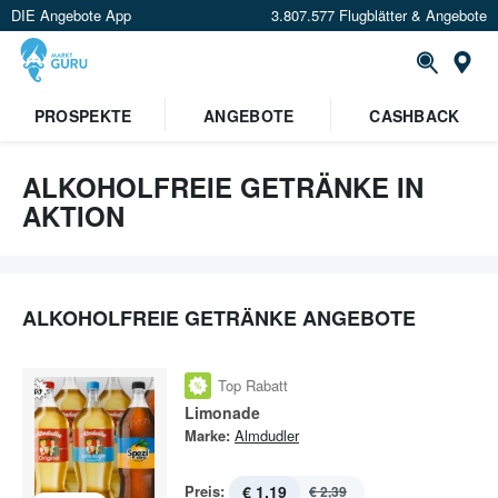
DIE Angebote App
3.807.577 Flugblätter & Angebote
St
×
PROSPEKTE
ANGEBOTE
CASHBACK
Verrate uns deinen Standort um
Angebote in deiner Nähe
zu
sehen.
ALKOHOLFREIE GETRÄNKE IN
AKTION
Standort festlegen
ALKOHOLFREIE GETRÄNKE ANGEBOTE
Top Rabatt
Limonade
Marke:
Almdudler
Preis:
€ 1,19
€ 2,39