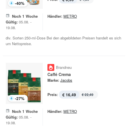
-
40
%
Noch
1
Woche
Händler:
METRO
Gültig:
05.08. -
19.08.
div. Sorten 250-ml-Dose Bei den abgebildeten Preisen handelt es sich
um Nettopreise.
Brandneu
Caffé Crema
Marke:
Jacobs
Preis:
€ 16,49
€ 22,49
-
27
%
Noch
1
Woche
Händler:
METRO
Gültig:
05.08. -
19.08.