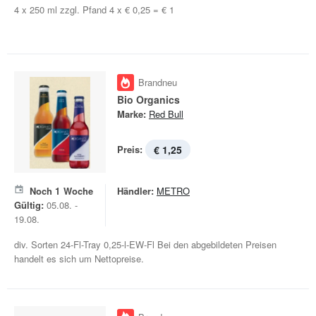
4 x 250 ml zzgl. Pfand 4 x € 0,25 = € 1
Brandneu
Bio Organics
Marke:
Red Bull
Preis:
€ 1,25
Noch
1
Woche
Händler:
METRO
Gültig:
05.08. -
19.08.
div. Sorten 24-Fl-Tray 0,25-l-EW-Fl Bei den abgebildeten Preisen
handelt es sich um Nettopreise.