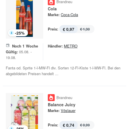
Brandneu
Cola
Marke:
Coca-Cola
Preis:
€ 0,97
€ 1,30
-
25
%
Noch
1
Woche
Händler:
METRO
Gültig:
05.08. -
19.08.
Fanta od. Sprite 1-l-MW-Fl div. Sorten 12-Fl-Kiste 1-l-MW-Fl. Bei den
abgebildeten Preisen handelt ...
Brandneu
Balance Juicy
Marke:
Vöslauer
Preis:
€ 0,74
€ 0,99
-
25
%