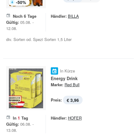
-
50
%
Noch
6
Tage
Händler:
BILLA
Gültig:
05.08. -
12.08.
div. Sorten od. Spezi Sorten 1,5 Liter
In Kürze
Energy Drink
Marke:
Red Bull
Preis:
€ 3,96
In
1
Tag
Händler:
HOFER
Gültig:
06.08. -
13.08.