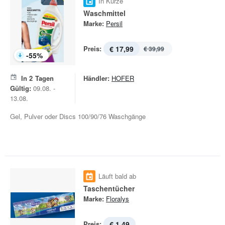
In Kürze
Waschmittel
Marke:
Persil
Preis:
€ 17,99
€ 39,99
-
55
%
In
2
Tagen
Händler:
HOFER
Gültig:
09.08. -
13.08.
Gel, Pulver oder Discs 100/90/76 Waschgänge
Läuft bald ab
Taschentücher
Marke:
Floralys
Preis:
€ 1,49