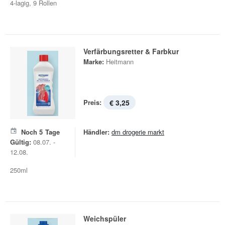
4-lagig, 9 Rollen
Verfärbungsretter & Farbkur
Marke:
Heitmann
Preis:
€ 3,25
Noch
5
Tage
Händler:
dm drogerie markt
Gültig:
08.07. -
12.08.
250ml
Weichspüler