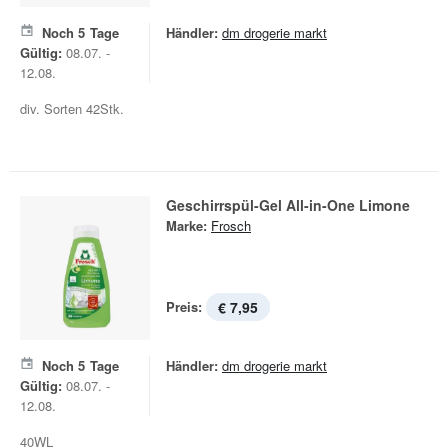
Noch
5
Tage
Händler:
dm drogerie markt
Gültig:
08.07. -
12.08.
div. Sorten 42Stk.
Geschirrspül-Gel All-in-One Limone
Marke:
Frosch
Preis:
€ 7,95
Noch
5
Tage
Händler:
dm drogerie markt
Gültig:
08.07. -
12.08.
40WL