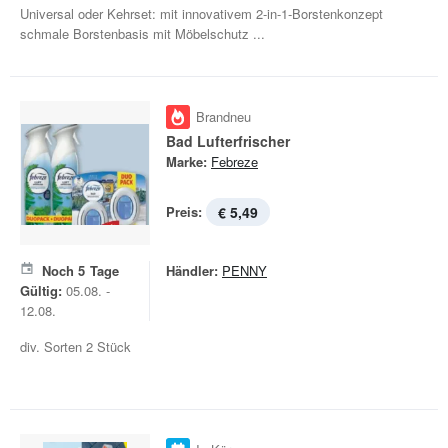
Universal oder Kehrset: mit innovativem 2-in-1-Borstenkonzept
schmale Borstenbasis mit Möbelschutz ...
Brandneu
Bad Lufterfrischer
Marke:
Febreze
Preis:
€ 5,49
Noch
5
Tage
Händler:
PENNY
Gültig:
05.08. -
12.08.
div. Sorten 2 Stück