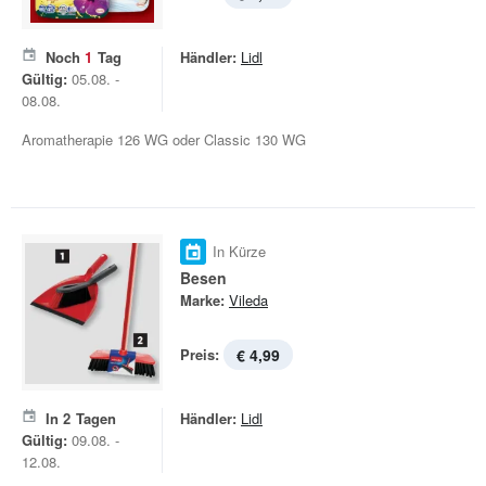
Noch
1
Tag
Händler:
Lidl
Gültig:
05.08. -
08.08.
Aromatherapie 126 WG oder Classic 130 WG
In Kürze
Besen
Marke:
Vileda
Preis:
€ 4,99
In
2
Tagen
Händler:
Lidl
Gültig:
09.08. -
12.08.