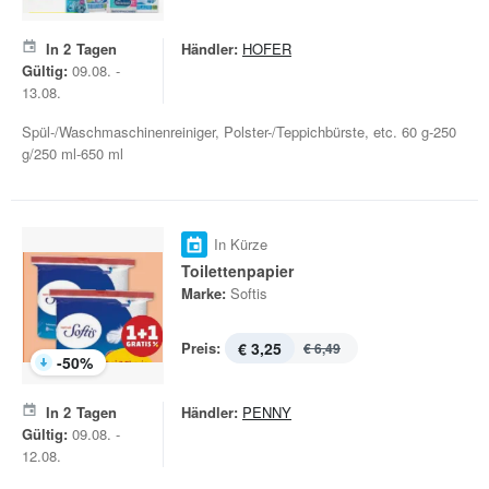
In
2
Tagen
Händler:
HOFER
Gültig:
09.08. -
13.08.
Spül-/Waschmaschinenreiniger, Polster-/Teppichbürste, etc. 60 g-250
g/250 ml-650 ml
In Kürze
Toilettenpapier
Marke:
Softis
Preis:
€ 3,25
€ 6,49
-
50
%
In
2
Tagen
Händler:
PENNY
Gültig:
09.08. -
12.08.