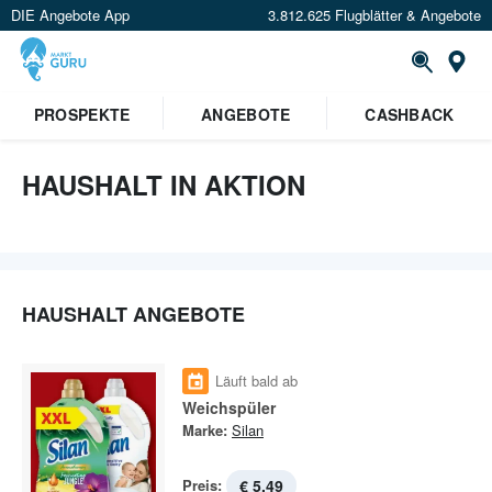
DIE Angebote App
3.812.625 Flugblätter & Angebote
St
×
PROSPEKTE
ANGEBOTE
CASHBACK
Verrate uns deinen Standort um
Angebote in deiner Nähe
zu
sehen.
HAUSHALT IN AKTION
Standort festlegen
HAUSHALT ANGEBOTE
Läuft bald ab
Weichspüler
Marke:
Silan
Preis:
€ 5,49