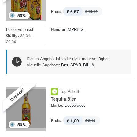
Preis:
€ 6,57
€ 13,14
-
50
%
Leider verpasst!
Händler:
MPREIS
Gültig:
22.04. -
29.04.
Dieses Angebot ist leider nicht mehr verfügbar.
Aktuelle Angebote:
Bier
,
SPAR
,
BILLA
Verpasst!
Top Rabatt
Tequila Bier
Marke:
Desperados
Preis:
€ 1,09
€ 2,19
-
50
%