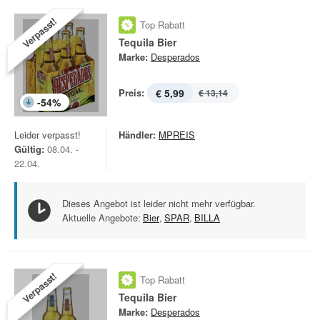
Verpasst!
Top Rabatt
Tequila Bier
Marke:
Desperados
Preis:
€ 5,99
€ 13,14
-
54
%
Leider verpasst!
Händler:
MPREIS
Gültig:
08.04. -
22.04.
Dieses Angebot ist leider nicht mehr verfügbar.
Aktuelle Angebote:
Bier
,
SPAR
,
BILLA
Verpasst!
Top Rabatt
Tequila Bier
Marke:
Desperados