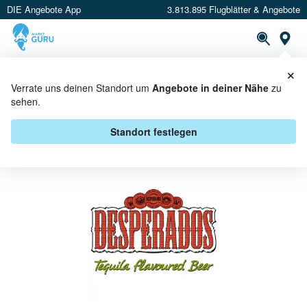
DIE Angebote App
3.813.895 Flugblätter & Angebote
St
×
PROSPEKTE
ANGEBOTE
CASHBACK
Verrate uns deinen Standort um
Angebote in deiner Nähe
zu
sehen.
DESPERADOS ANGEBOTE &
AKTIONEN
Standort festlegen