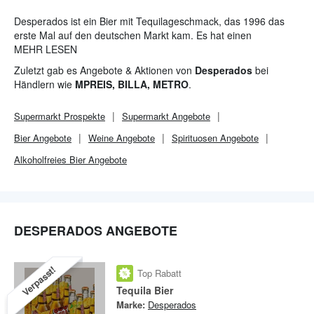
Desperados ist ein Bier mit Tequilageschmack, das 1996 das
erste Mal auf den deutschen Markt kam. Es hat einen
Alkoholgehalt von 5,9 Prozent und erhält seinen typischen
MEHR LESEN
Geschmack durch das Hinzufügen von Tequila-Aromen zu dem
Zuletzt gab es Angebote & Aktionen von
Desperados
bei
Lagerbier.
Händlern wie
MPREIS, BILLA, METRO
.
Supermarkt
Prospekte
Supermarkt
Angebote
Bier Angebote
Weine Angebote
Spirituosen Angebote
Alkoholfreies Bier Angebote
DESPERADOS ANGEBOTE
Verpasst!
Top Rabatt
Tequila Bier
Marke:
Desperados