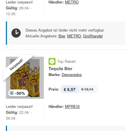
Leider verpasst!
Händler:
METRO
Gültig:
29.04. -
13.05.
Dieses Angebot ist leider nicht mehr verfügbar.
Aktuelle Angebote:
Bier
,
METRO
,
Großhandel
Verpasst!
Top Rabatt
Tequila Bier
Marke:
Desperados
Preis:
€ 6,57
€ 13,14
-
50
%
Leider verpasst!
Händler:
MPREIS
Gültig:
22.04. -
29.04.