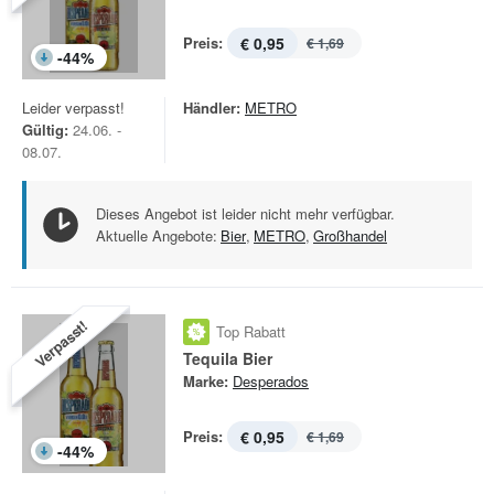
Preis:
€ 0,95
€ 1,69
-
44
%
Leider verpasst!
Händler:
METRO
Gültig:
24.06. -
08.07.
Dieses Angebot ist leider nicht mehr verfügbar.
Aktuelle Angebote:
Bier
,
METRO
,
Großhandel
Verpasst!
Top Rabatt
Tequila Bier
Marke:
Desperados
Preis:
€ 0,95
€ 1,69
-
44
%