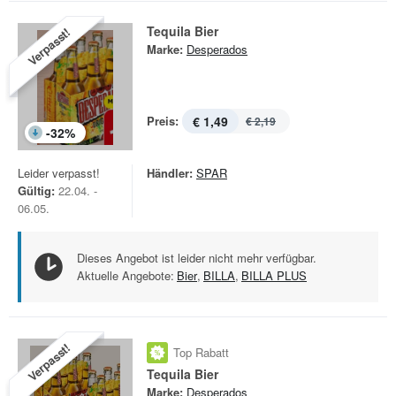
Tequila Bier
Verpasst!
Marke:
Desperados
Preis:
€ 1,49
€ 2,19
-
32
%
Leider verpasst!
Händler:
SPAR
Gültig:
22.04. -
06.05.
Dieses Angebot ist leider nicht mehr verfügbar.
Aktuelle Angebote:
Bier
,
BILLA
,
BILLA PLUS
Verpasst!
Top Rabatt
Tequila Bier
Marke:
Desperados