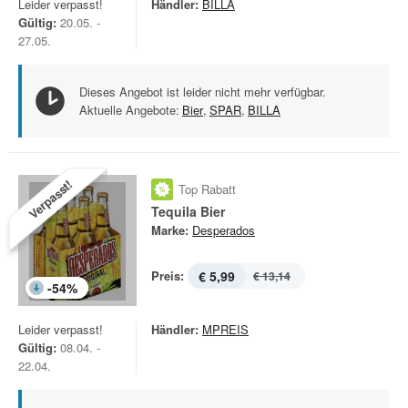
Leider verpasst!
Händler:
BILLA
Gültig:
20.05. -
27.05.
Dieses Angebot ist leider nicht mehr verfügbar.
Aktuelle Angebote:
Bier
,
SPAR
,
BILLA
Verpasst!
Top Rabatt
Tequila Bier
Marke:
Desperados
Preis:
€ 5,99
€ 13,14
-
54
%
Leider verpasst!
Händler:
MPREIS
Gültig:
08.04. -
22.04.