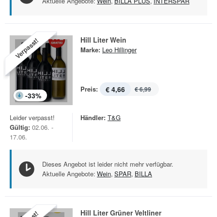
Aktuelle Angebote:
Wein
,
BILLA PLUS
,
INTERSPAR
Hill Liter Wein
Verpasst!
Marke:
Leo Hillinger
Preis:
€ 4,66
€ 6,99
-
33
%
Leider verpasst!
Händler:
T&G
Gültig:
02.06. -
17.06.
Dieses Angebot ist leider nicht mehr verfügbar.
Aktuelle Angebote:
Wein
,
SPAR
,
BILLA
Hill Liter Grüner Veltliner