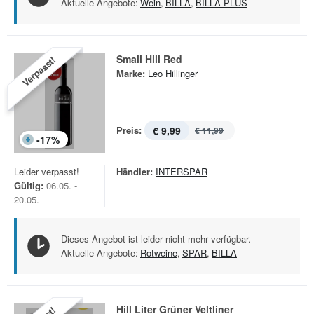
Aktuelle Angebote:
Wein
,
BILLA
,
BILLA PLUS
Small Hill Red
Verpasst!
Marke:
Leo Hillinger
Preis:
€ 9,99
€ 11,99
-
17
%
Leider verpasst!
Händler:
INTERSPAR
Gültig:
06.05. -
20.05.
Dieses Angebot ist leider nicht mehr verfügbar.
Aktuelle Angebote:
Rotweine
,
SPAR
,
BILLA
Hill Liter Grüner Veltliner