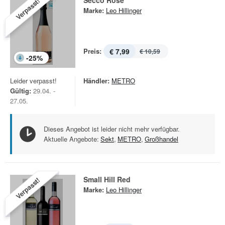
Secco Rosé
Verpasst!
Marke:
Leo Hillinger
Preis:
€ 7,99
€ 10,59
-
25
%
Leider verpasst!
Händler:
METRO
Gültig:
29.04. -
27.05.
Dieses Angebot ist leider nicht mehr verfügbar.
Aktuelle Angebote:
Sekt
,
METRO
,
Großhandel
Small Hill Red
Verpasst!
Marke:
Leo Hillinger