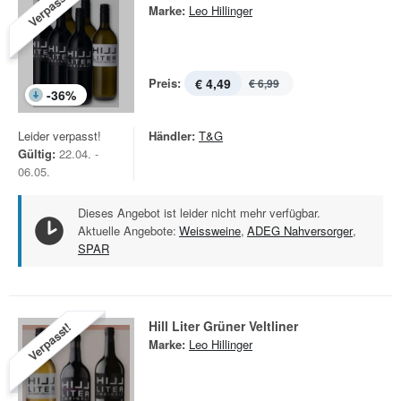
Verpasst!
Marke:
Leo Hillinger
Preis:
€ 4,49
€ 6,99
-
36
%
Leider verpasst!
Händler:
T&G
Gültig:
22.04. -
06.05.
Dieses Angebot ist leider nicht mehr verfügbar.
Aktuelle Angebote:
Weissweine
,
ADEG Nahversorger
,
SPAR
Hill Liter Grüner Veltliner
Verpasst!
Marke:
Leo Hillinger