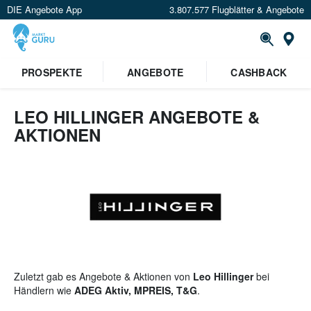
DIE Angebote App
3.807.577 Flugblätter & Angebote
St
×
PROSPEKTE
ANGEBOTE
CASHBACK
Verrate uns deinen Standort um
Angebote in deiner Nähe
zu
sehen.
LEO HILLINGER ANGEBOTE &
AKTIONEN
Standort festlegen
Zuletzt gab es Angebote & Aktionen von
Leo Hillinger
bei
Händlern wie
ADEG Aktiv, MPREIS, T&G
.