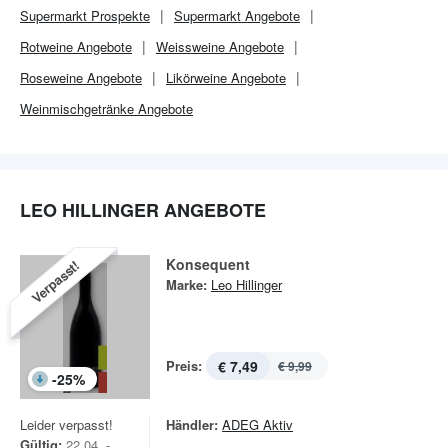
Supermarkt
Prospekte
Supermarkt
Angebote
Rotweine Angebote
Weissweine Angebote
Roseweine Angebote
Likörweine Angebote
Weinmischgetränke Angebote
LEO HILLINGER ANGEBOTE
Konsequent
Verpasst!
Marke:
Leo Hillinger
Preis:
€ 7,49
€ 9,99
-
25
%
Leider verpasst!
Händler:
ADEG Aktiv
Gültig:
22.04. -