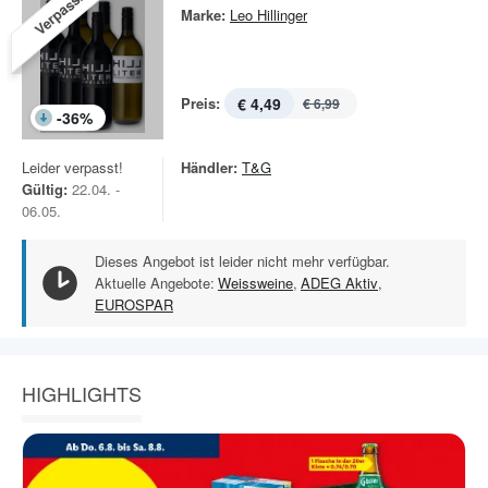
Verpasst!
Marke:
Leo Hillinger
Preis:
€ 4,49
€ 6,99
-
36
%
Leider verpasst!
Händler:
T&G
Gültig:
22.04. -
06.05.
Dieses Angebot ist leider nicht mehr verfügbar.
Aktuelle Angebote:
Weissweine
,
ADEG Aktiv
,
EUROSPAR
HIGHLIGHTS