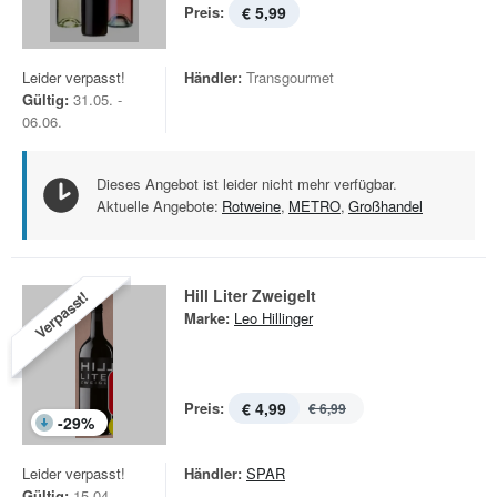
Preis:
€ 5,99
Leider verpasst!
Händler:
Transgourmet
Gültig:
31.05. -
06.06.
Dieses Angebot ist leider nicht mehr verfügbar.
Aktuelle Angebote:
Rotweine
,
METRO
,
Großhandel
Hill Liter Zweigelt
Verpasst!
Marke:
Leo Hillinger
Preis:
€ 4,99
€ 6,99
-
29
%
Leider verpasst!
Händler:
SPAR
Gültig:
15.04. -