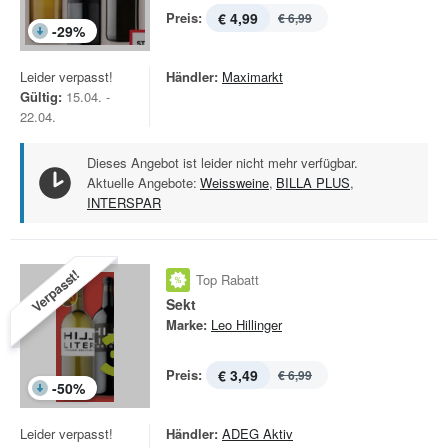
Preis:
€ 4,99
€ 6,99
-
29
%
Leider verpasst!
Händler:
Maximarkt
Gültig:
15.04. -
22.04.
Dieses Angebot ist leider nicht mehr verfügbar.
Aktuelle Angebote:
Weissweine
,
BILLA PLUS
,
INTERSPAR
Verpasst!
Top Rabatt
Sekt
Marke:
Leo Hillinger
Preis:
€ 3,49
€ 6,99
-
50
%
Leider verpasst!
Händler:
ADEG Aktiv