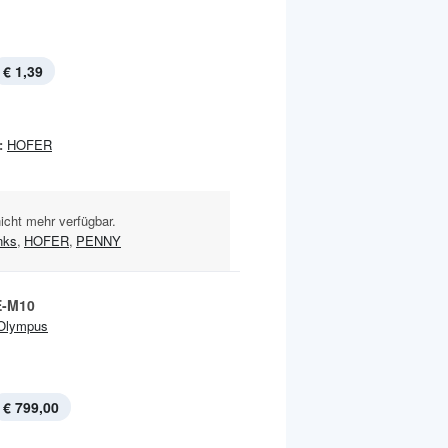
€ 1,39
:
HOFER
nicht mehr verfügbar.
nks
,
HOFER
,
PENNY
E-M10
Olympus
€ 799,00