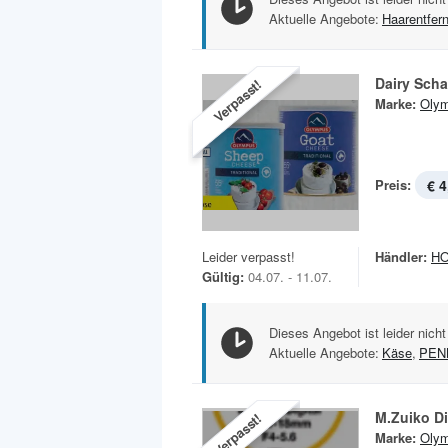
Aktuelle Angebote:
Haarentfer
Dairy Sch
Verpasst!
Marke:
Oly
Preis:
€ 4
Leider verpasst!
Händler:
H
Gültig:
04.07. - 11.07.
Dieses Angebot ist leider nicht
Aktuelle Angebote:
Käse
,
PEN
M.Zuiko Di
Verpasst!
Marke:
Oly