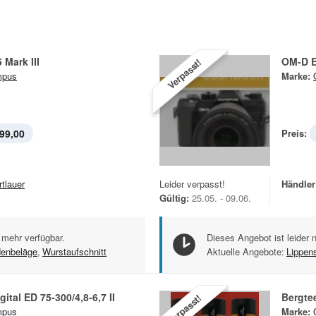
Mark III
OM-D E
Verpasst!
mpus
Marke:
99,00
Preis:
rtlauer
Leider verpasst!
Händler
Gültig:
25.05. - 09.06.
 mehr verfügbar.
Dieses Angebot ist leider 
enbeläge
,
Wurstaufschnitt
Aktuelle Angebote:
Lippens
ital ED 75‑300/4,8-6,7 II
Bergte
Verpasst!
mpus
Marke: