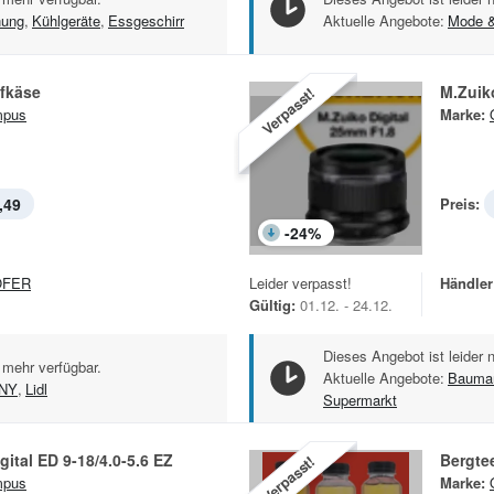
nung
,
Kühlgeräte
,
Essgeschirr
Aktuelle Angebote:
Mode 
afkäse
M.Zuik
Verpasst!
mpus
Marke:
,49
Preis:
-
24
%
OFER
Leider verpasst!
Händler
Gültig:
01.12. - 24.12.
Dieses Angebot ist leider 
 mehr verfügbar.
Aktuelle Angebote:
Baumar
NY
,
Lidl
Supermarkt
gital ED 9-18/4.0-5.6 EZ
Bergte
Verpasst!
mpus
Marke: