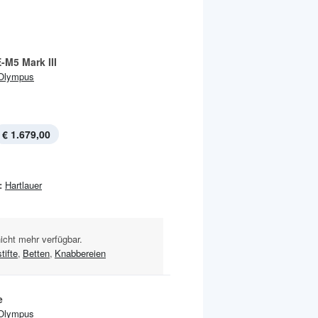
-M5 Mark III
Olympus
€ 1.679,00
:
Hartlauer
nicht mehr verfügbar.
tifte
,
Betten
,
Knabbereien
e
Olympus