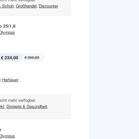
& Schuh
,
Großhandel
,
Discounter
o 25/1,8
Olympus
€ 234,00
€ 309,00
:
Hartlauer
nicht mehr verfügbar.
kt
,
Drogerie & Gesundheit
,
e
Olympus