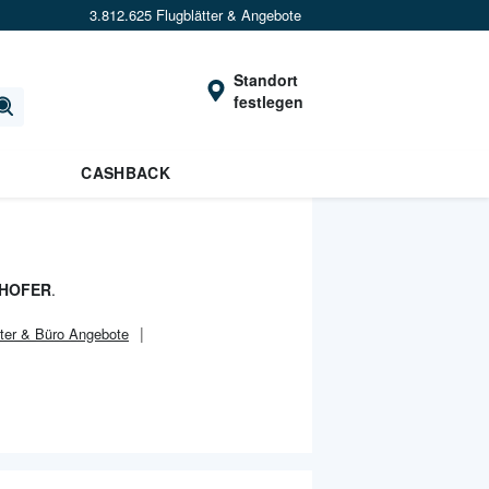
3.812.625 Flugblätter & Angebote
Standort
festlegen
CASHBACK
, HOFER
.
er & Büro Angebote