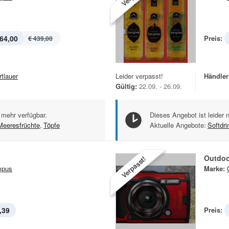
64,00
Preis:
€ 439,00
rtlauer
Leider verpasst!
Händler
Gültig:
22.09. - 26.09.
 mehr verfügbar.
Dieses Angebot ist leider 
Meeresfrüchte
,
Töpfe
Aktuelle Angebote:
Softdri
Outdoo
Verpasst!
mpus
Marke:
,39
Preis: