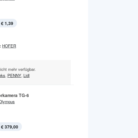
€ 1,39
:
HOFER
nicht mehr verfügbar.
nks
,
PENNY
,
Lidl
rkamera TG-6
Olympus
€ 379,00