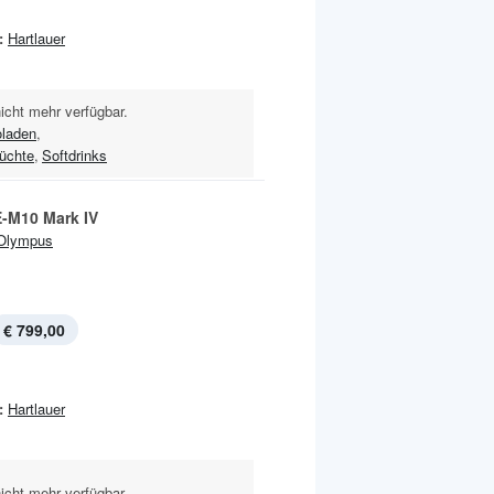
:
Hartlauer
nicht mehr verfügbar.
laden
,
rüchte
,
Softdrinks
-M10 Mark IV
Olympus
€ 799,00
:
Hartlauer
nicht mehr verfügbar.