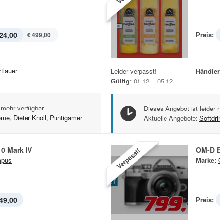
24,00
Preis:
€ 499,00
rtlauer
Leider verpasst!
Händler
Gültig:
01.12. - 05.12.
 mehr verfügbar.
Dieses Angebot ist leider 
ome
,
Dieter Knoll
,
Puntigamer
Aktuelle Angebote:
Softdri
0 Mark IV
OM-D 
Verpasst!
mpus
Marke:
49,00
Preis: