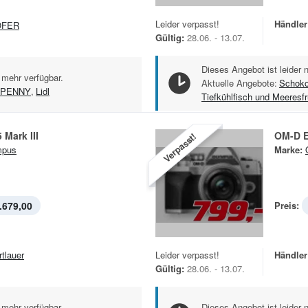
Leider verpasst!
Händler
OFER
Gültig:
28.06. - 13.07.
Dieses Angebot ist leider 
 mehr verfügbar.
Aktuelle Angebote:
Schoko
PENNY
,
Lidl
Tiefkühlfisch und Meeresf
Mark III
OM-D E
Verpasst!
mpus
Marke:
.679,00
Preis:
rtlauer
Leider verpasst!
Händler
Gültig:
28.06. - 13.07.
 mehr verfügbar.
Dieses Angebot ist leider 