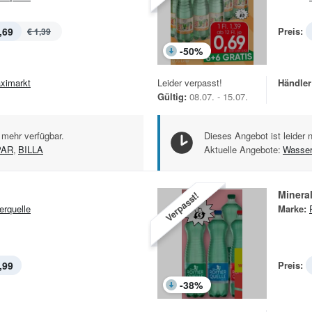
,69
Preis:
€ 1,39
-
50
%
ximarkt
Leider verpasst!
Händler
Gültig:
08.07. - 15.07.
 mehr verfügbar.
Dieses Angebot ist leider 
PAR
,
BILLA
Aktuelle Angebote:
Wasse
Minera
Verpasst!
rquelle
Marke:
,99
Preis:
-
38
%