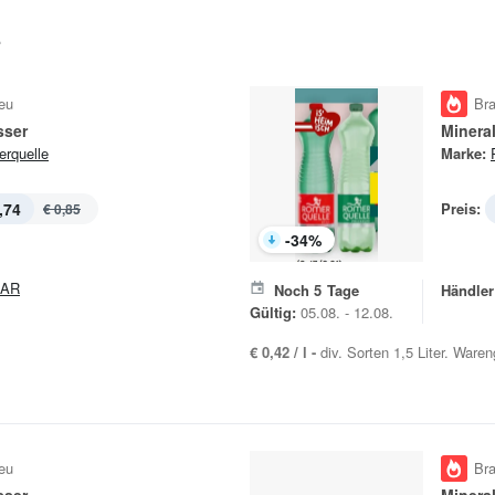
E
eu
Br
sser
Minera
rquelle
Marke:
,74
Preis:
€ 0,85
-
34
%
PAR
Noch
5
Tage
Händler
Gültig:
05.08. - 12.08.
€ 0,42 / l -
div. Sorten 1,5 Liter. Waren
eu
Br