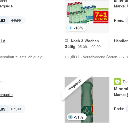
sser
Minera
rquelle
Marke:
,63
Preis:
€ 0,95
-
13
%
LLA
Noch
3
Wochen
Händler
Gültig:
05.08. - 02.09.
penrabatt zusätzlich gültig
€ 1,48 / l -
Verschiedene Sorten, 8 x 0,
Verpasst!
eu
Top
Minera
rquelle
Marke:
,89
Preis:
€ 1,39
-
51
%