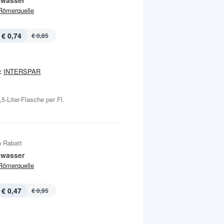
lwasser
Römerquelle
€ 0,74
€ 0,85
:
INTERSPAR
5-Liter-Flasche per Fl.
 Rabatt
lwasser
Römerquelle
€ 0,47
€ 0,95