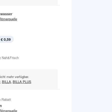
lwasser
Römerquelle
€ 0,59
:
Nah&Frisch
nicht mehr verfügbar.
r
,
BILLA
,
BILLA PLUS
 Rabatt
n
Römerquelle