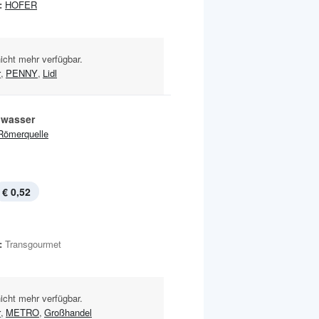
:
HOFER
nicht mehr verfügbar.
r
,
PENNY
,
Lidl
lwasser
Römerquelle
€ 0,52
:
Transgourmet
nicht mehr verfügbar.
r
,
METRO
,
Großhandel