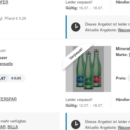
OFER
Leider verpasst!
Händler
Gültig:
16.07. - 18.07.
l. Pfand € 0,25
Dieses Angebot ist leider 
Aktuelle Angebote:
Wasse
Minera
Verpasst!
batt
Marke:
sser
rquelle
,47
Preis:
€ 0,95
TERSPAR
Leider verpasst!
Händler
Gültig:
12.07. - 18.07.
 mehr verfügbar.
Dieses Angebot ist leider 
PAR
,
BILLA
Aktuelle Angebote:
Wasse