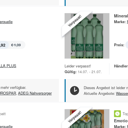
Minera
Verpasst!
rquelle
Marke:
,92
Preis:
€ 1,39
LLA PLUS
Leider verpasst!
Händler
Gültig:
14.07. - 21.07.
 mehr verfügbar.
Dieses Angebot ist leider 
UROSPAR
,
ADEG Nahversorger
Aktuelle Angebote:
Wasse
Verpasst!
batt
Top
Emotio
rquelle
Marke: