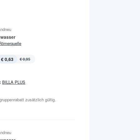
andneu
lwasser
Römerquelle
€ 0,63
€ 0,95
:
BILLA PLUS
gruppenrabatt zusätzlich gültig.
andneu