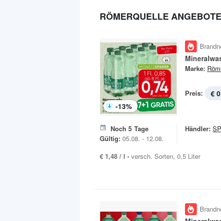
RÖMERQUELLE ANGEBOT
Brandn
Mineralwa
Marke:
Röme
Preis:
€ 0
-
13
%
Noch
5
Tage
Händler:
S
Gültig:
05.08. - 12.08.
€ 1,48 / l -
versch. Sorten, 0,5 Liter
Brandn