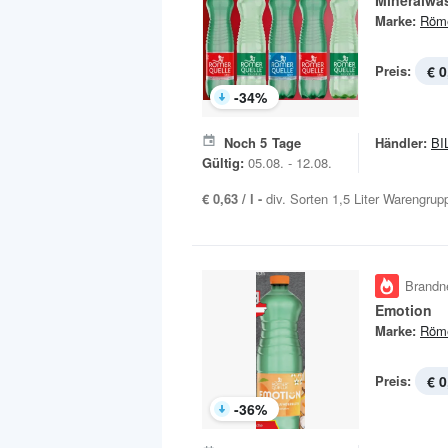
Mineralwa
Marke:
Röme
Preis:
€ 0
-
34
%
Noch
5
Tage
Händler:
BI
Gültig:
05.08. - 12.08.
€ 0,63 / l -
div. Sorten 1,5 Liter Warengrup
Brandn
Emotion
Marke:
Röme
Preis:
€ 0
-
36
%