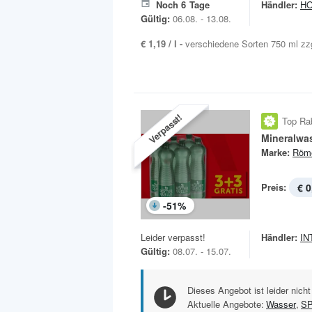
Noch
6
Tage
Händler:
H
Gültig:
06.08. - 13.08.
€ 1,19 / l -
verschiedene Sorten 750 ml zzg
Verpasst!
Top Ra
Mineralwa
Marke:
Röme
Preis:
€ 0
-
51
%
Leider verpasst!
Händler:
IN
Gültig:
08.07. - 15.07.
Dieses Angebot ist leider nicht
Aktuelle Angebote:
Wasser
,
S