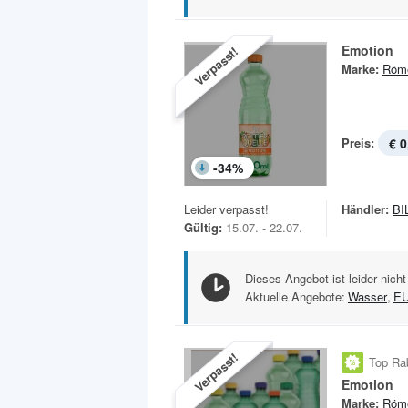
Emotion
Verpasst!
Marke:
Röme
Preis:
€ 0
-
34
%
Leider verpasst!
Händler:
BI
Gültig:
15.07. - 22.07.
Dieses Angebot ist leider nicht
Aktuelle Angebote:
Wasser
,
E
Verpasst!
Top Ra
Emotion
Marke:
Röme