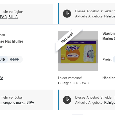
Dieses Angebot ist leider 
 mehr verfügbar.
Aktuelle Angebote:
Reinig
PAR
,
BILLA
Staubm
Verpasst!
batt
Marke:
er Nachfüller
er
,49
Preis:
€ 8,99
PA
Leider verpasst!
Händler
Gültig:
10.06. - 24.06.
 mehr verfügbar.
Dieses Angebot ist leider 
m drogerie markt
,
BIPA
Aktuelle Angebote:
Reinig