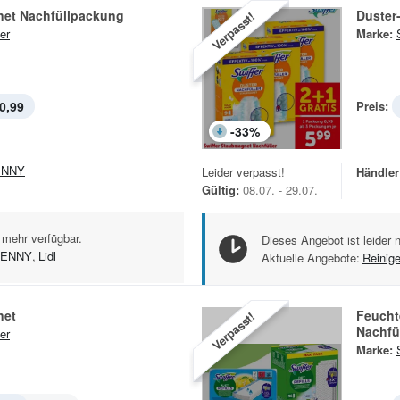
et Nachfüllpackung
Duster
Verpasst!
er
Marke:
0,99
Preis:
-
33
%
ENNY
Leider verpasst!
Händler
Gültig:
08.07. - 29.07.
 mehr verfügbar.
Dieses Angebot ist leider 
ENNY
,
Lidl
Aktuelle Angebote:
Reinig
net
Feucht
Verpasst!
Nachfü
er
Marke: