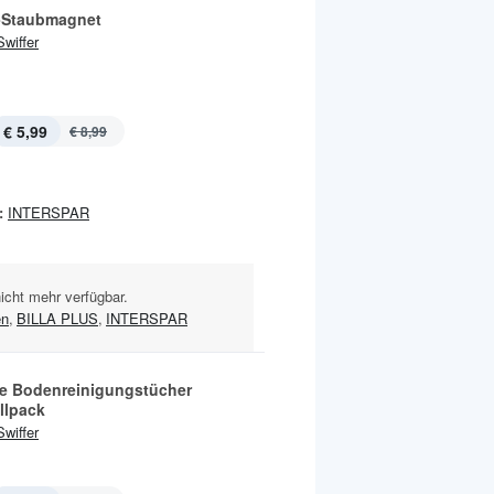
-Staubmagnet
Swiffer
€ 5,99
€ 8,99
:
INTERSPAR
nicht mehr verfügbar.
en
,
BILLA PLUS
,
INTERSPAR
e Bodenreinigungstücher
llpack
Swiffer