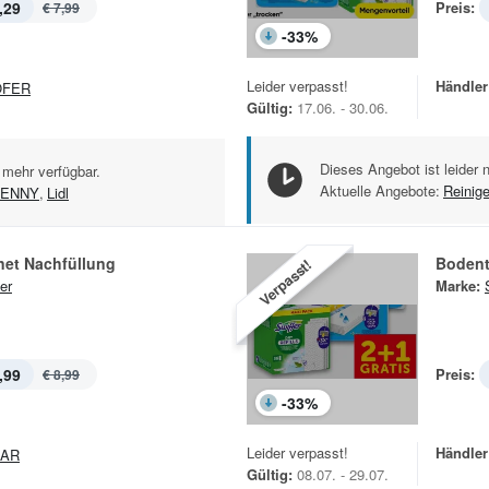
,29
Preis:
€ 7,99
-
33
%
Leider verpasst!
Händler
OFER
Gültig:
17.06. - 30.06.
Dieses Angebot ist leider 
 mehr verfügbar.
Aktuelle Angebote:
Reinig
ENNY
,
Lidl
et Nachfüllung
Bodent
Verpasst!
er
Marke:
,99
Preis:
€ 8,99
-
33
%
Leider verpasst!
Händler
PAR
Gültig:
08.07. - 29.07.