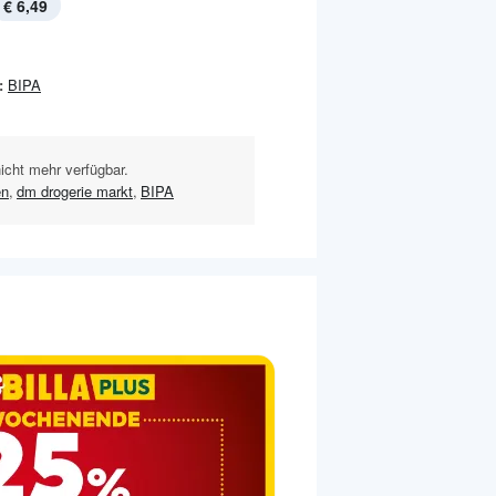
€ 6,49
:
BIPA
nicht mehr verfügbar.
en
,
dm drogerie markt
,
BIPA