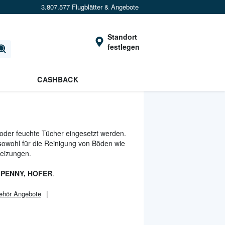
3.807.577 Flugblätter & Angebote
Standort
festlegen
CASHBACK
 oder feuchte Tücher eingesetzt werden.
s sowohl für die Reinigung von Böden wie
Heizungen.
 PENNY, HOFER
.
ehör Angebote