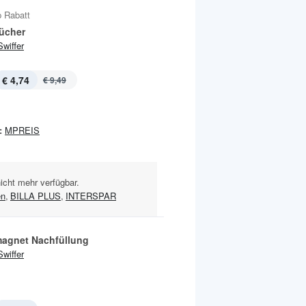
 Rabatt
ücher
Swiffer
€ 4,74
€ 9,49
:
MPREIS
nicht mehr verfügbar.
en
,
BILLA PLUS
,
INTERSPAR
agnet Nachfüllung
Swiffer