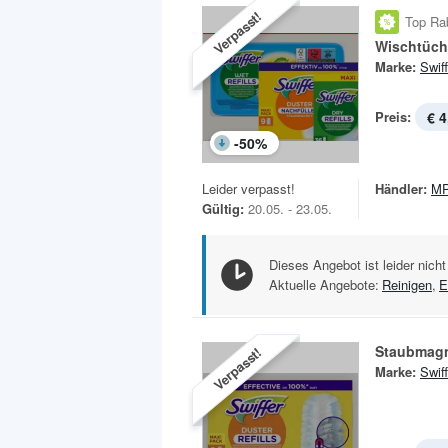
Verpasst!
Top Ra
Wischtüch
Marke:
Swiff
Preis:
€ 4
-
50
%
Leider verpasst!
Händler:
MP
Gültig:
20.05. - 23.05.
Dieses Angebot ist leider nicht
Aktuelle Angebote:
Reinigen
,
E
Staubmagn
Verpasst!
Marke:
Swiff