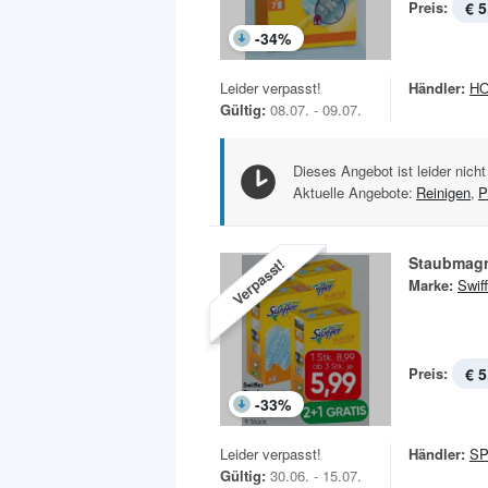
Preis:
€ 5
-
34
%
Leider verpasst!
Händler:
H
Gültig:
08.07. - 09.07.
Dieses Angebot ist leider nicht
Aktuelle Angebote:
Reinigen
,
P
Staubmagn
Verpasst!
Marke:
Swiff
Preis:
€ 5
-
33
%
Leider verpasst!
Händler:
S
Gültig:
30.06. - 15.07.