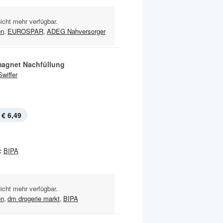
nicht mehr verfügbar.
en
,
EUROSPAR
,
ADEG Nahversorger
agnet Nachfüllung
Swiffer
€ 6,49
:
BIPA
nicht mehr verfügbar.
en
,
dm drogerie markt
,
BIPA