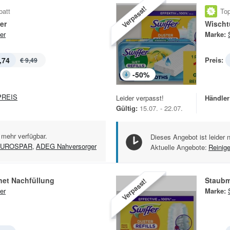
Verpasst!
batt
Top
er
Wischt
er
Marke:
,74
Preis:
€ 9,49
-
50
%
REIS
Leider verpasst!
Händler
Gültig:
15.07. - 22.07.
 mehr verfügbar.
Dieses Angebot ist leider 
UROSPAR
,
ADEG Nahversorger
Aktuelle Angebote:
Reinig
et Nachfüllung
Staubm
Verpasst!
er
Marke: