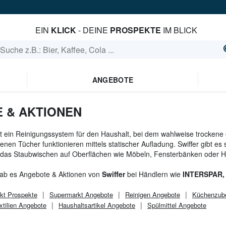
EIN
KLICK
- DEINE
PROSPEKTE
IM BLICK
ANGEBOTE
 & AKTIONEN
ist ein Reinigungssystem für den Haushalt, bei dem wahlweise trockene
kenen Tücher funktionieren mittels statischer Aufladung. Swiffer gibt e
 das Staubwischen auf Oberflächen wie Möbeln, Fensterbänken oder 
gab es Angebote & Aktionen von
Swiffer
bei Händlern wie
INTERSPAR,
kt
Prospekte
Supermarkt
Angebote
Reinigen Angebote
Küchenzub
tilien Angebote
Haushaltsartikel Angebote
Spülmittel Angebote