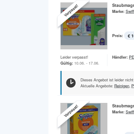
Staubmagn
Verpasst!
Marke:
Swiff
Preis:
€ 1
Leider verpasst!
Händler:
P
Gültig:
10.06. - 17.06.
Dieses Angebot ist leider nicht
Aktuelle Angebote:
Reinigen
,
P
Staubmag
Verpasst!
Marke:
Swiff