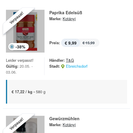
Paprika Edelsüß
Verpasst!
Marke:
Kotányi
Preis:
€ 9,99
€ 15,99
-
38
%
Leider verpasst!
Händler:
T&G
Gültig:
20.05. -
Stadt:
Ebreichsdorf
03.06.
€ 17,22 / kg -
580 g
Gewürzmühlen
Verpasst!
Marke:
Kotányi