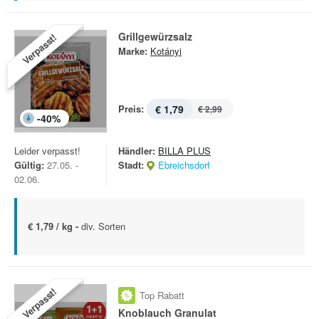
Grillgewürzsalz
Verpasst!
Marke:
Kotányi
Preis:
€ 1,79
€ 2,99
-
40
%
Leider verpasst!
Händler:
BILLA PLUS
Gültig:
27.05. -
Stadt:
Ebreichsdorf
02.06.
€ 1,79 / kg -
div. Sorten
Verpasst!
Top Rabatt
Knoblauch Granulat