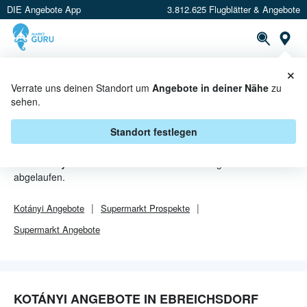
DIE Angebote App
3.812.625 Flugblätter & Angebote
Or
×
PROSPEKTE
ANGEBOTE
CASHBACK
Verrate uns deinen Standort um
Angebote in deiner Nähe
zu
sehen.
KOTÁNYI ANGEBOTE IN
EBREICHSDORF
Standort festlegen
Von
Kotányi
sind in Ebreichsdorf leider alle Angebebote
abgelaufen.
Kotányi
Angebote
Supermarkt
Prospekte
Supermarkt
Angebote
KOTÁNYI ANGEBOTE IN EBREICHSDORF