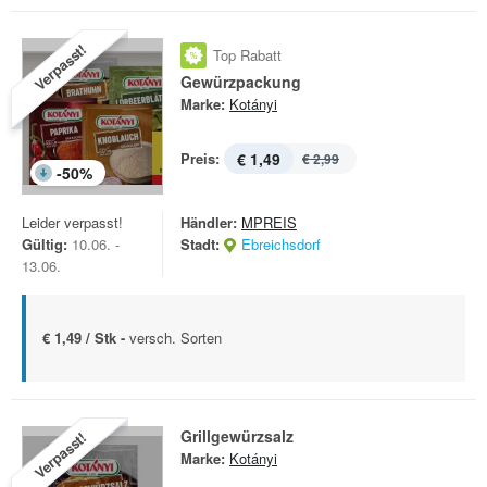
Verpasst!
Top Rabatt
Gewürzpackung
Marke:
Kotányi
Preis:
€ 1,49
€ 2,99
-
50
%
Leider verpasst!
Händler:
MPREIS
Gültig:
10.06. -
Stadt:
Ebreichsdorf
13.06.
€ 1,49 / Stk -
versch. Sorten
Grillgewürzsalz
Verpasst!
Marke:
Kotányi