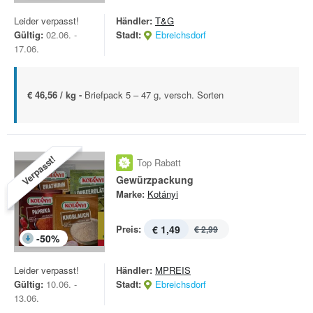
Leider verpasst!
Händler:
T&G
Gültig:
02.06. -
Stadt:
Ebreichsdorf
17.06.
€ 46,56 / kg -
Briefpack 5 – 47 g, versch. Sorten
Verpasst!
Top Rabatt
Gewürzpackung
Marke:
Kotányi
Preis:
€ 1,49
€ 2,99
-
50
%
Leider verpasst!
Händler:
MPREIS
Gültig:
10.06. -
Stadt:
Ebreichsdorf
13.06.