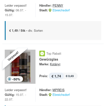
Leider verpasst!
Händler:
PENNY
Gültig:
08.07. -
Stadt:
Ebreichsdorf
15.07.
€ 1,49 / Stk -
div. Sorten
Verpasst!
Top Rabatt
Gewürzglas
Marke:
Kotányi
Preis:
€ 1,74
€ 3,49
-
50
%
Leider verpasst!
Händler:
MPREIS
Gültig:
15.07. -
Stadt:
Ebreichsdorf
22.07.