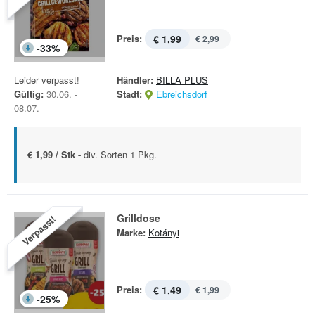
Preis:
€ 1,99
€ 2,99
-
33
%
Leider verpasst!
Händler:
BILLA PLUS
Gültig:
30.06. -
Stadt:
Ebreichsdorf
08.07.
€ 1,99 / Stk -
div. Sorten 1 Pkg.
Grilldose
Verpasst!
Marke:
Kotányi
Preis:
€ 1,49
€ 1,99
-
25
%