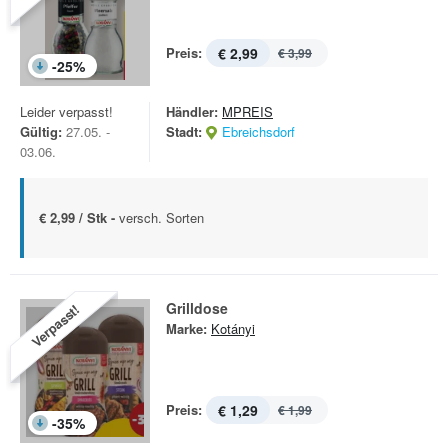
Preis:
€ 2,99
€ 3,99
-
25
%
Leider verpasst!
Händler:
MPREIS
Gültig:
27.05. -
Stadt:
Ebreichsdorf
03.06.
€ 2,99 / Stk -
versch. Sorten
Grilldose
Verpasst!
Marke:
Kotányi
Preis:
€ 1,29
€ 1,99
-
35
%