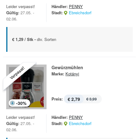
Leider verpasst!
Händler:
PENNY
Gültig:
27.05. -
Stadt:
Ebreichsdorf
02.06.
€ 1,29 / Stk -
div. Sorten
Gewürzmühlen
Verpasst!
Marke:
Kotányi
Preis:
€ 2,79
€ 3,99
-
30
%
Leider verpasst!
Händler:
PENNY
Gültig:
27.05. -
Stadt:
Ebreichsdorf
02.06.