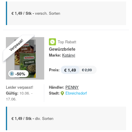
€ 1,49 / Stk -
versch. Sorten
Verpasst!
Top Rabatt
Gewürzbriefe
Marke:
Kotányi
Preis:
€ 1,49
€ 2,99
-
50
%
Leider verpasst!
Händler:
PENNY
Gültig:
10.06. -
Stadt:
Ebreichsdorf
17.06.
€ 1,49 / Stk -
div. Sorten