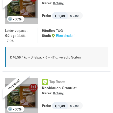
Marke:
Kotányi
Preis:
€ 1,49
€ 2,99
-
50
%
Leider verpasst!
Händler:
T&G
Gültig:
02.06. -
Stadt:
Ebreichsdorf
17.06.
€ 46,56 / kg -
Briefpack 5 – 47 g, versch. Sorten
Verpasst!
Top Rabatt
Knoblauch Granulat
Marke:
Kotányi
Preis:
€ 1,49
€ 2,99
-
50
%