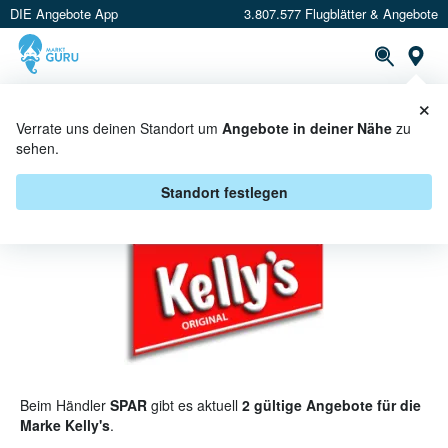
DIE Angebote App
3.807.577 Flugblätter & Angebote
St
×
PROSPEKTE
ANGEBOTE
CASHBACK
Verrate uns deinen Standort um
Angebote in deiner Nähe
zu
sehen.
KELLY'S BEI SPAR - ANGEBOTE &
AKTIONEN
Standort festlegen
Beim Händler
SPAR
gibt es aktuell
2 gültige Angebote für die
Marke Kelly's
.