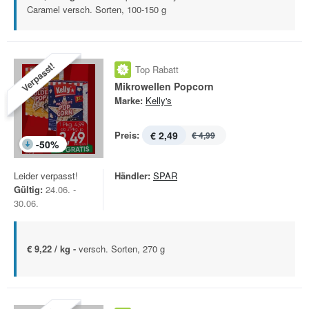
Caramel versch. Sorten, 100-150 g
Verpasst!
Top Rabatt
Mikrowellen Popcorn
Marke:
Kelly's
Preis:
€ 2,49
€ 4,99
-
50
%
Leider verpasst!
Händler:
SPAR
Gültig:
24.06. -
30.06.
€ 9,22 / kg -
versch. Sorten, 270 g