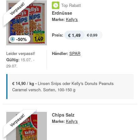
Verpasst!
Top Rabatt
Erdnüsse
Marke:
Kelly's
Preis:
€ 1,49
€ 2,99
-
50
%
Leider verpasst!
Händler:
SPAR
Gültig:
15.07. -
29.07.
€ 14,90 / kg -
Linsen Snips oder Kelly's Donuts Peanuts
Caramel versch. Sorten, 100-150 g
Chips Salz
Verpasst!
Marke:
Kelly's