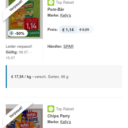
Verpasst!
Top Rabatt
Pom-Bär
Marke:
Kelly's
Preis:
€ 1,14
€ 2,29
-
50
%
Leider verpasst!
Händler:
SPAR
Gültig:
08.07. -
15.07.
€ 17,54 / kg -
versch. Sorten, 65 g
Verpasst!
Top Rabatt
Chips Party
Marke:
Kelly's