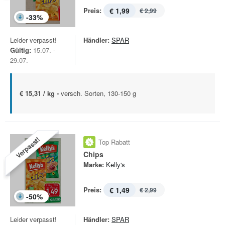
Preis:
€ 1,99
€ 2,99
-
33
%
Leider verpasst!
Händler:
SPAR
Gültig:
15.07. -
29.07.
€ 15,31 / kg -
versch. Sorten, 130-150 g
Verpasst!
Top Rabatt
Chips
Marke:
Kelly's
Preis:
€ 1,49
€ 2,99
-
50
%
Leider verpasst!
Händler:
SPAR