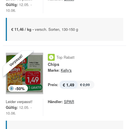
Gültig:
12.05. -
10.06.
€ 11,46 / kg -
versch. Sorten, 130-150 g
Verpasst!
Top Rabatt
Chips
Marke:
Kelly's
Preis:
€ 1,49
€ 2,99
-
50
%
Leider verpasst!
Händler:
SPAR
Gültig:
12.05. -
10.06.