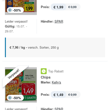
Preis:
€ 1,99
€ 3,99
-
50
%
Leider verpasst!
Händler:
SPAR
Gültig:
15.07. -
29.07.
€ 7,96 / kg -
versch. Sorten, 250 g
Verpasst!
Top Rabatt
Chips
Marke:
Kelly's
Preis:
€ 1,49
€ 2,99
-
50
%
Leider verpasst!
Händler:
SPAR