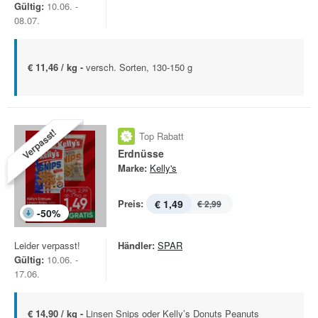
Gültig:
10.06. -
08.07.
€ 11,46 / kg -
versch. Sorten, 130-150 g
Verpasst!
Top Rabatt
Erdnüsse
Marke:
Kelly's
Preis:
€ 1,49
€ 2,99
-
50
%
Leider verpasst!
Händler:
SPAR
Gültig:
10.06. -
17.06.
€ 14,90 / kg -
Linsen Snips oder Kelly’s Donuts Peanuts