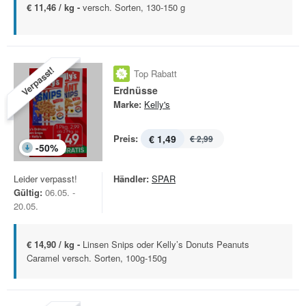
€ 11,46 / kg -
versch. Sorten, 130-150 g
Verpasst!
Top Rabatt
Erdnüsse
Marke:
Kelly's
Preis:
€ 1,49
€ 2,99
-
50
%
Leider verpasst!
Händler:
SPAR
Gültig:
06.05. -
20.05.
€ 14,90 / kg -
Linsen Snips oder Kelly’s Donuts Peanuts
Caramel versch. Sorten, 100g-150g