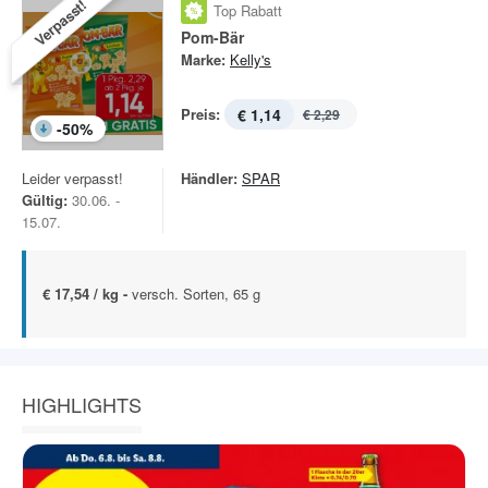
Verpasst!
Top Rabatt
Pom-Bär
Marke:
Kelly's
Preis:
€ 1,14
€ 2,29
-
50
%
Leider verpasst!
Händler:
SPAR
Gültig:
30.06. -
15.07.
€ 17,54 / kg -
versch. Sorten, 65 g
HIGHLIGHTS