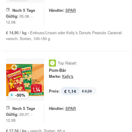
Noch
5
Tage
Händler:
SPAR
Gültig:
05.08. -
12.08.
€ 14,90 / kg -
Erdnuss/Linsen oder Kelly’s Donuts Peanuts Caramel
versch. Sorten, 100-150 g
Top Rabatt
Pom-Bär
Marke:
Kelly's
Preis:
€ 1,14
€ 2,29
-
50
%
Noch
5
Tage
Händler:
SPAR
Gültig:
29.07. -
12.08.
€ 17,54 / kg -
versch. Sorten, 65 g