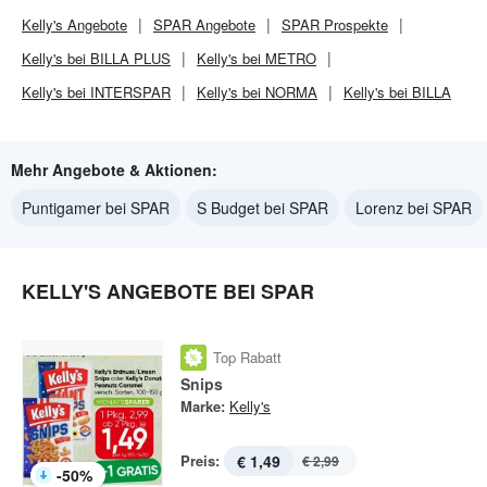
Kelly's
Angebote
SPAR
Angebote
SPAR
Prospekte
Kelly's bei BILLA PLUS
Kelly's bei METRO
Kelly's bei INTERSPAR
Kelly's bei NORMA
Kelly's bei BILLA
Mehr Angebote & Aktionen:
Puntigamer bei SPAR
S Budget bei SPAR
Lorenz bei SPAR
KELLY'S ANGEBOTE BEI SPAR
Top Rabatt
Snips
Marke:
Kelly's
Preis:
€ 1,49
€ 2,99
-
50
%