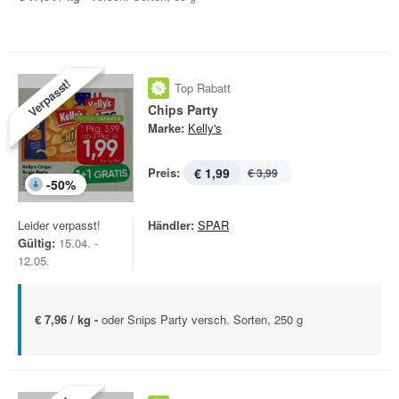
Verpasst!
Top Rabatt
Chips Party
Marke:
Kelly's
Preis:
€ 1,99
€ 3,99
-
50
%
Leider verpasst!
Händler:
SPAR
Gültig:
15.04. -
12.05.
€ 7,96 / kg -
oder Snips Party versch. Sorten, 250 g