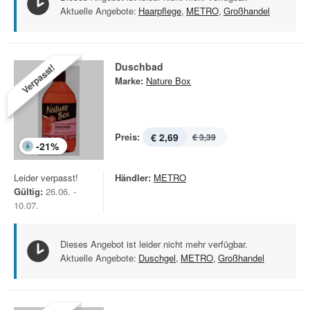
Aktuelle Angebote:
Haarpflege
,
METRO
,
Großhandel
Duschbad
Verpasst!
Marke:
Nature Box
Preis:
€ 2,69
€ 3,39
-
21
%
Leider verpasst!
Händler:
METRO
Gültig:
26.06. -
10.07.
Dieses Angebot ist leider nicht mehr verfügbar.
Aktuelle Angebote:
Duschgel
,
METRO
,
Großhandel