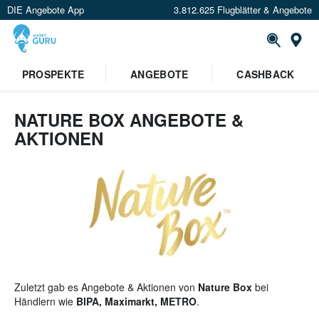
DIE Angebote App
3.812.625 Flugblätter & Angebote
St
×
PROSPEKTE
ANGEBOTE
CASHBACK
Verrate uns deinen Standort um
Angebote in deiner Nähe
zu
sehen.
NATURE BOX ANGEBOTE &
AKTIONEN
Standort festlegen
Zuletzt gab es Angebote & Aktionen von
Nature Box
bei
Händlern wie
BIPA, Maximarkt, METRO
.