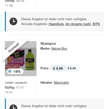
Gültig:
28.08. -
11.09.
Dieses Angebot ist leider nicht mehr verfügbar.
Aktuelle Angebote:
Haarpflege
,
dm drogerie markt
,
BIPA
Shampoo
Verpasst!
Marke:
Nature Box
Preis:
€ 4,49
€ 5,49
-
18
%
Leider verpasst!
Händler:
Maximarkt
Gültig:
07.01. -
13.01.
Dieses Angebot ist leider nicht mehr verfügbar.