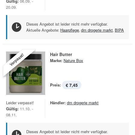
Gültig:
06.09. -
20.09.
Dieses Angebot ist leider nicht mehr verfügbar.
Aktuelle Angebote:
Haarpflege
,
dm drogerie markt
,
BIPA
Hair Butter
Verpasst!
Marke:
Nature Box
Preis:
€ 7,45
Leider verpasst!
Händler:
dm drogerie markt
Gültig:
11.10. -
08.11.
Dieses Angebot ist leider nicht mehr verfügbar.