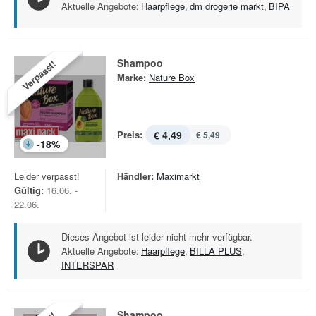
Aktuelle Angebote:
Haarpflege
,
dm drogerie markt
,
BIPA
Shampoo
Verpasst!
Marke:
Nature Box
Preis:
€ 4,49
€ 5,49
-
18
%
Leider verpasst!
Händler:
Maximarkt
Gültig:
16.06. -
22.06.
Dieses Angebot ist leider nicht mehr verfügbar.
Aktuelle Angebote:
Haarpflege
,
BILLA PLUS
,
INTERSPAR
Shampoo