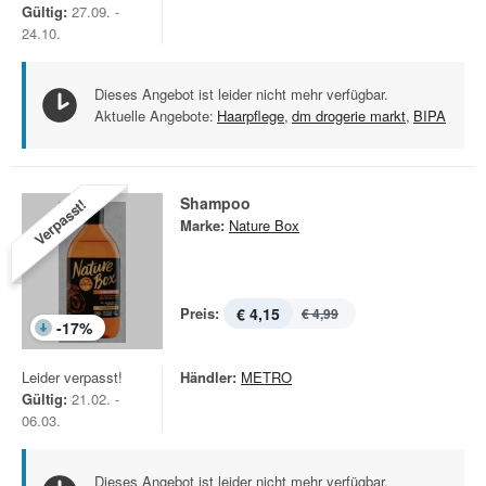
Gültig:
27.09. -
24.10.
Dieses Angebot ist leider nicht mehr verfügbar.
Aktuelle Angebote:
Haarpflege
,
dm drogerie markt
,
BIPA
Shampoo
Verpasst!
Marke:
Nature Box
Preis:
€ 4,15
€ 4,99
-
17
%
Leider verpasst!
Händler:
METRO
Gültig:
21.02. -
06.03.
Dieses Angebot ist leider nicht mehr verfügbar.